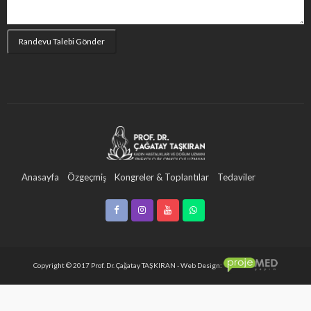
Anasayfa
Özgeçmiş
Kongreler & Toplantılar
Tedaviler
Videolar
Blog
Basın
İletişim
Doktorlar İçin
Copyright © 2017 Prof. Dr. Çağatay TAŞKIRAN - Web Design: