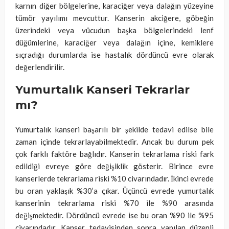
karnın diğer bölgelerine, karaciğer veya dalağın yüzeyine
tümör yayılımı mevcuttur. Kanserin akciğere, göbeğin
üzerindeki veya vücudun başka bölgelerindeki lenf
düğümlerine, karaciğer veya dalağın içine, kemiklere
sıçradığı durumlarda ise hastalık dördüncü evre olarak
değerlendirilir.
Yumurtalık Kanseri Tekrarlar
mı?
Yumurtalık kanseri başarılı bir şekilde tedavi edilse bile
zaman içinde tekrarlayabilmektedir. Ancak bu durum pek
çok farklı faktöre bağlıdır. Kanserin tekrarlama riski fark
edildiği evreye göre değişiklik gösterir. Birince evre
kanserlerde tekrarlama riski %10 civarındadır. İkinci evrede
bu oran yaklaşık %30’a çıkar. Üçüncü evrede yumurtalık
kanserinin tekrarlama riski %70 ile %90 arasında
değişmektedir. Dördüncü evrede ise bu oran %90 ile %95
civarındadır. Kanser tedavisinden sonra yapılan düzenli