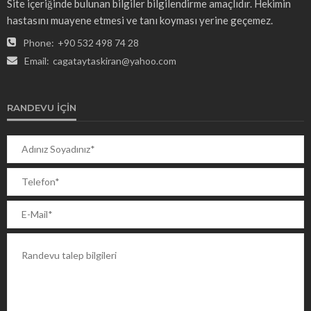
Site içeriğinde bulunan bilgiler bilgilendirme amaçlıdır. Hekimin
hastasını muayene etmesi ve tanı koyması yerine geçemez.
Phone:
+90 532 498 74 28
Email:
cagataytaskiran@yahoo.com
RANDEVU İÇIN