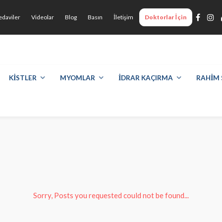
Library
+90 532 498 7428
edaviler
Videolar
Blog
Basın
İletişim
Doktorlar İçin
ara Özel
Randevu İçin Tıklayın
KİSTLER
MYOMLAR
İDRAR KAÇIRMA
RAHİM 
Sorry, Posts you requested could not be found...