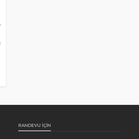
n
k
RANDEVU İÇIN