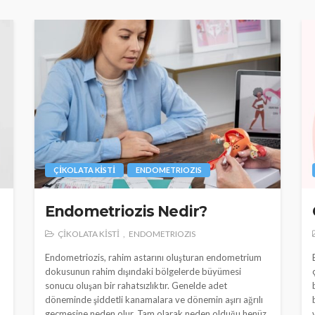
ÇİKOLATA KİSTİ
ENDOMETRIOZIS
Endometriozis Nedir?
ÇİKOLATA KİSTİ
ENDOMETRIOZIS
Endometriozis, rahim astarını oluşturan endometrium
dokusunun rahim dışındaki bölgelerde büyümesi
sonucu oluşan bir rahatsızlıktır. Genelde adet
döneminde şiddetli kanamalara ve dönemin aşırı ağrılı
geçmesine neden olur. Tam olarak neden olduğu henüz