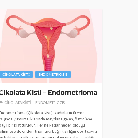
ÇİKOLATA KİSTİ
ENDOMETRIOZIS
Çikolata Kisti – Endometrioma
ÇİKOLATA KİSTİ
ENDOMETRIOZIS
Endometrioma (Çikolata Kisti), kadınların üreme
çağında yumurtalıklarında meydana gelen, östrojene
bağlı bir kist türüdür. Her ne kadar neden olduğu
bilinmese de endomtriomaya bağlı kısırlığın oosit sayısı
ve kalitesinin etkilenmesinden dolayı meydana geldiği