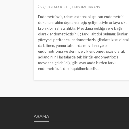
ÇİKOLATA KİSTİ
ENDOMETRIOZIS
Endometriozis, rahim astarını oluşturan endometrial
dokunun rahim dışına yerleşip gelişmesiyle ortaya çıka
kronik bir rahatsızlıktır. Meydana geldiği yere bağlı
olarak endometriozisin üç farklı alt tipi bulunur. Bunlar
yüzeysel peritoneal endometriozis, çikolata kisti olara
da bilinen, yumurtalıklarda meydana gelen
endometrioma ve derin pelvik endometriozis olarak
adlandırılır. Hastalarda tek bir tür endometriozis
meydana gelebildiği gibi aynı anda birden farklı
endometriozis de oluşabilmektedir....
ARAMA