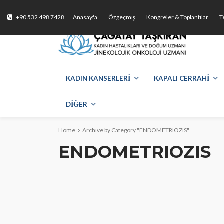
Video 
+90 532 498 7428
Anasayfa
Özgeçmiş
Kongreler & Toplantılar
T
Doktorl
KADIN KANSERLERİ
KAPALI CERRAHİ
DİĞER
Home
Archive by Category "ENDOMETRIOZIS"
ENDOMETRIOZIS