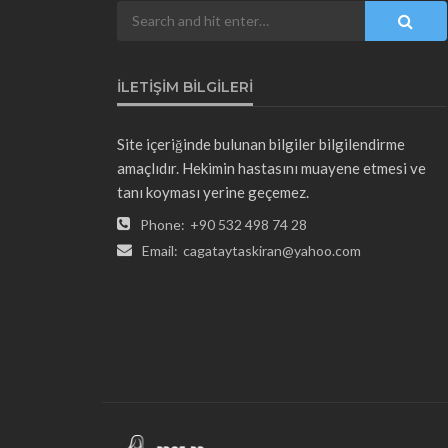
İLETIŞIM BILGILERI
Site içeriğinde bulunan bilgiler bilgilendirme
amaçlıdır. Hekimin hastasını muayene etmesi ve
tanı koyması yerine geçemez.
Phone:
+90 532 498 74 28
Email:
cagataytaskiran@yahoo.com