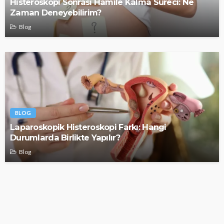
Histeroskopi Sonrası Hamile Kalma Süreci: Ne
Zaman Deneyebilirim?
Blog
BLOG
Laparoskopik Histeroskopi Farkı: Hangi
Durumlarda Birlikte Yapılır?
Blog