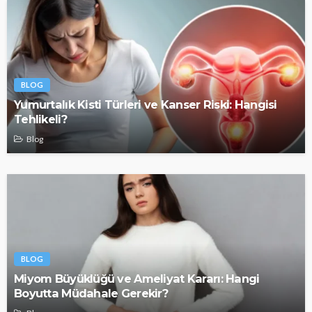
BLOG
Yumurtalık Kisti Türleri ve Kanser Riski: Hangisi
Tehlikeli?
Blog
BLOG
Miyom Büyüklüğü ve Ameliyat Kararı: Hangi
Boyutta Müdahale Gerekir?