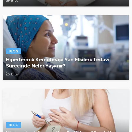
Blog
BLOG
Hipertermik Kemoterapi Yan Etkileri: Tedavi
Sürecinde Neler Yaşanır?
Blog
BLOG