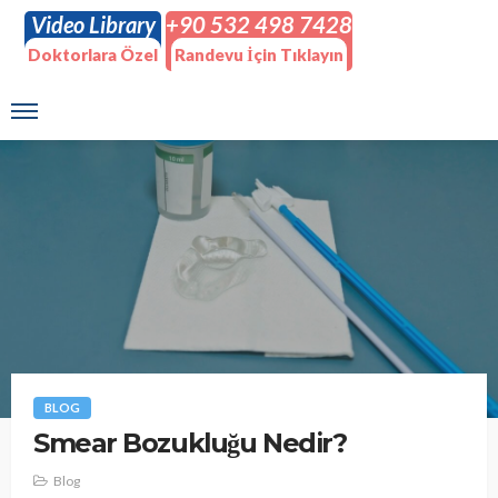
Video Library
+90 532 498 7428
Doktorlara Özel
Randevu İçin Tıklayın
BLOG
Smear Bozukluğu Nedir?
Blog