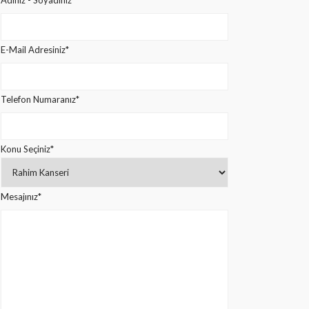
Adınız - Soyadınız*
E-Mail Adresiniz*
Telefon Numaranız*
Konu Seçiniz*
Mesajınız*