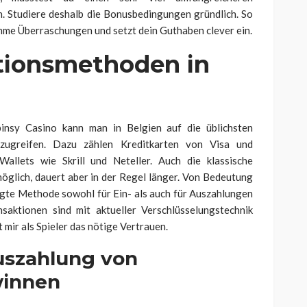
. Studiere deshalb die Bonusbedingungen gründlich. So
me Überraschungen und setzt dein Guthaben clever ein.
tionsmethoden in
insy Casino kann man in Belgien auf die üblichsten
zugreifen. Dazu zählen Kreditkarten von Visa und
allets wie Skrill und Neteller. Auch die klassische
öglich, dauert aber in der Regel länger. Von Bedeutung
ugte Methode sowohl für Ein- als auch für Auszahlungen
ansaktionen sind mit aktueller Verschlüsselungstechnik
 mir als Spieler das nötige Vertrauen.
uszahlung von
innen