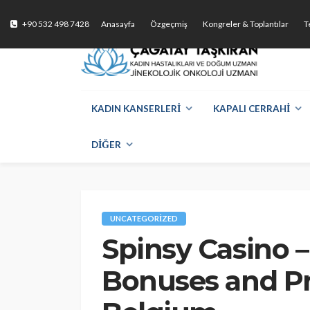
Video 
+90 532 498 7428
Anasayfa
Özgeçmiş
Kongreler & Toplantılar
T
Doktorl
KADIN KANSERLERİ
KAPALI CERRAHİ
DİĞER
UNCATEGORIZED
Spinsy Casino 
Bonuses and P