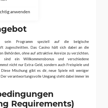
ichtig anwenden
BLOG
liyatı
Yumurtalık Kisti Türleri ve
ngebot
am:
Kanser Riski: Hangisi
Tehlikeli?
t sein Programm speziell auf die belgische
Blog
aft zugeschnitten. Das Casino hält sich dabei an die
n Behörden, ohne auf attraktive Anreize zu verzichten.
 sind ein Willkommensbonus und verschiedene
mst nicht nur Extra-Geld, sondern auch Freispiele und
 Diese Mischung gibt es dir, neue Spiele mit weniger
. Der verantwortungsvolle Umgang steht dabei immer im
bedingungen
ng Requirements)