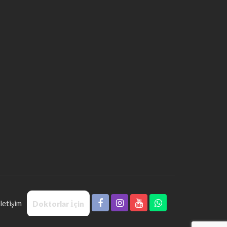
İletişim
Doktorlar İçin