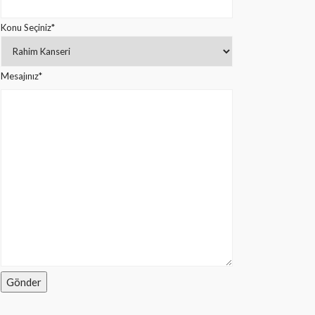
Konu Seçiniz*
Mesajınız*