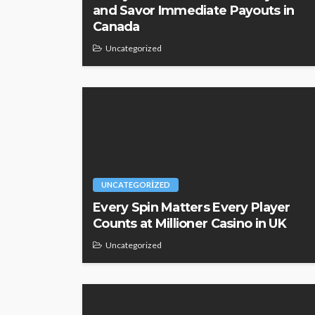
and Savor Immediate Payouts in
Canada
Uncategorized
UNCATEGORIZED
Every Spin Matters Every Player
Counts at Millioner Casino in UK
BLOG
Uncategorized
ermik Kemoterapi
Rahim Kanseri Ame
ileri: Tedavi
Sonrası Cinsel Yaş
de Neler Yaşanır?
Uzman Önerileri