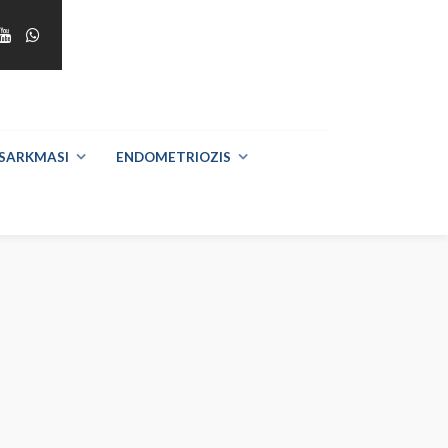
SARKMASI
ENDOMETRIOZIS