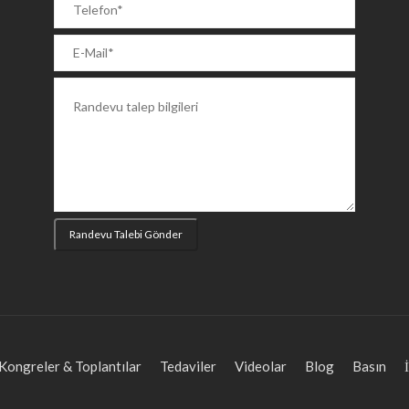
Kongreler & Toplantılar
Tedaviler
Videolar
Blog
Basın