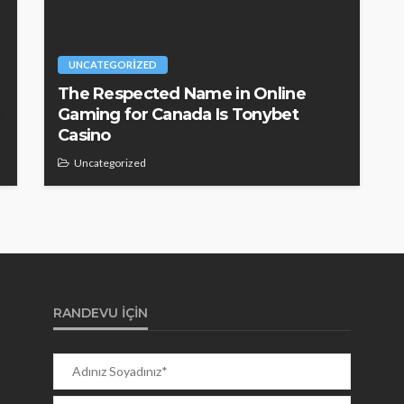
Blog
UNCATEGORIZED
The Respected Name in Online
Gaming for Canada Is Tonybet
Casino
Uncategorized
RANDEVU İÇIN