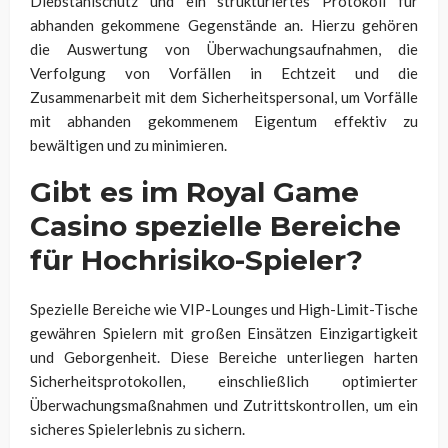
Diebstahlschutz und ein strukturiertes Protokoll für
abhanden gekommene Gegenstände an. Hierzu gehören
die Auswertung von Überwachungsaufnahmen, die
Verfolgung von Vorfällen in Echtzeit und die
Zusammenarbeit mit dem Sicherheitspersonal, um Vorfälle
mit abhanden gekommenem Eigentum effektiv zu
bewältigen und zu minimieren.
Gibt es im Royal Game
Casino spezielle Bereiche
für Hochrisiko-Spieler?
Spezielle Bereiche wie VIP-Lounges und High-Limit-Tische
gewähren Spielern mit großen Einsätzen Einzigartigkeit
und Geborgenheit. Diese Bereiche unterliegen harten
Sicherheitsprotokollen, einschließlich optimierter
Überwachungsmaßnahmen und Zutrittskontrollen, um ein
sicheres Spielerlebnis zu sichern.