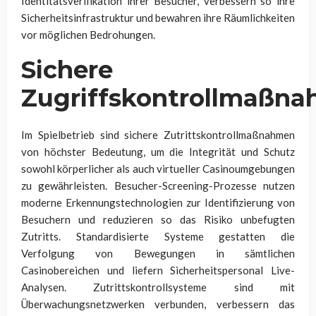
Identitätsverifikation ihrer Besucher, verbessern so ihre
Sicherheitsinfrastruktur und bewahren ihre Räumlichkeiten
vor möglichen Bedrohungen.
Sichere
Zugriffskontrollmaßn
Im Spielbetrieb sind sichere Zutrittskontrollmaßnahmen
von höchster Bedeutung, um die Integrität und Schutz
sowohl körperlicher als auch virtueller Casinoumgebungen
zu gewährleisten. Besucher-Screening-Prozesse nutzen
moderne Erkennungstechnologien zur Identifizierung von
Besuchern und reduzieren so das Risiko unbefugten
Zutritts. Standardisierte Systeme gestatten die
Verfolgung von Bewegungen in sämtlichen
Casinobereichen und liefern Sicherheitspersonal Live-
Analysen. Zutrittskontrollsysteme sind mit
Überwachungsnetzwerken verbunden, verbessern das