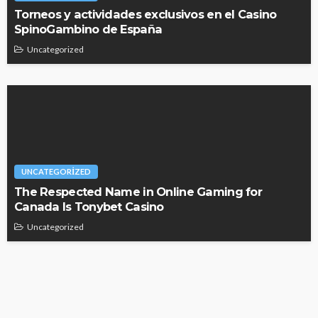
Torneos y actividades exclusivos en el Casino
SpinoGambino de España
Uncategorized
UNCATEGORIZED
The Respected Name in Online Gaming for
Canada Is Tonybet Casino
Uncategorized