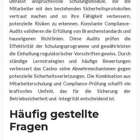
umfasst anspruchsvolle Schulungsmodule, die die
Mitarbeiter mit den bestehenden Sicherheitsprotokollen
vertraut machen und so ihre Fähigkeit verbessern,
potenzielle Risiken zu erkennen. Konstante Compliance-
Audits validieren die Erfüllung von Branchenstandards und
hauseigenen Richtlinien. Diese Audits prüfen die
Effektivität der Schulungsprogramme und gewährleisten
die Einhaltung regulatorischer Vorschriften gewiss. Durch
ständige Lernstrategien und häufige Bewertungen
verbessert das Casino seine Abwehrmechanismen gegen
potenzielle Sicherheitsverletzungen. Die Kombination aus
Mitarbeiterschulung und Compliance-Prüfung schafft ein
kraftvolles Umfeld, das für die Sicherung der
Betriebssicherheit und -integrität entscheidend ist.
Häufig gestellte
Fragen