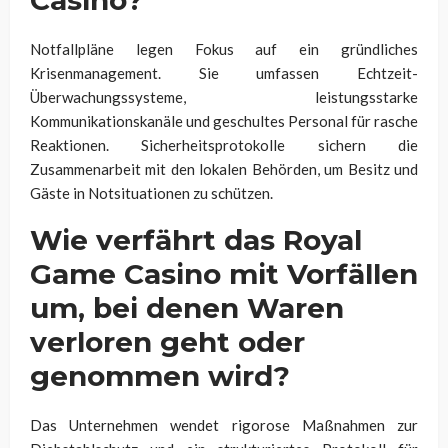
Casino?
Notfallpläne legen Fokus auf ein gründliches
Krisenmanagement. Sie umfassen Echtzeit-
Überwachungssysteme, leistungsstarke
Kommunikationskanäle und geschultes Personal für rasche
Reaktionen. Sicherheitsprotokolle sichern die
Zusammenarbeit mit den lokalen Behörden, um Besitz und
Gäste in Notsituationen zu schützen.
Wie verfährt das Royal
Game Casino mit Vorfällen
um, bei denen Waren
verloren geht oder
genommen wird?
Das Unternehmen wendet rigorose Maßnahmen zur