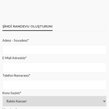
ŞIMDI RANDEVU OLUŞTURUN!
Adınız - Soyadınız*
E-Mail Adresiniz*
Telefon Numaranız*
Konu Seçiniz*