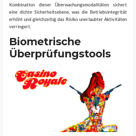
Kombination dieser Überwachungsmodalitäten sichert
eine dichte Sicherheitsebene, was die Betriebsintegrität
erhöht und gleichzeitig das Risiko unerlaubter Aktivitäten
verringert.
Biometrische
Überprüfungstools