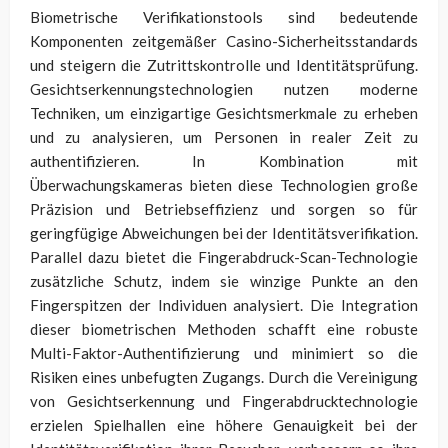
Biometrische Verifikationstools sind bedeutende
Komponenten zeitgemäßer Casino-Sicherheitsstandards
und steigern die Zutrittskontrolle und Identitätsprüfung.
Gesichtserkennungstechnologien nutzen moderne
Techniken, um einzigartige Gesichtsmerkmale zu erheben
und zu analysieren, um Personen in realer Zeit zu
authentifizieren. In Kombination mit
Überwachungskameras bieten diese Technologien große
Präzision und Betriebseffizienz und sorgen so für
geringfügige Abweichungen bei der Identitätsverifikation.
Parallel dazu bietet die Fingerabdruck-Scan-Technologie
zusätzliche Schutz, indem sie winzige Punkte an den
Fingerspitzen der Individuen analysiert. Die Integration
dieser biometrischen Methoden schafft eine robuste
Multi-Faktor-Authentifizierung und minimiert so die
Risiken eines unbefugten Zugangs. Durch die Vereinigung
von Gesichtserkennung und Fingerabdrucktechnologie
erzielen Spielhallen eine höhere Genauigkeit bei der