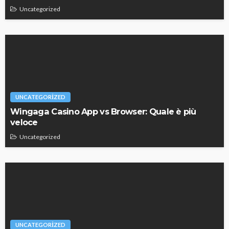
Uncategorized
UNCATEGORIZED
Wingaga Casino App vs Browser: Quale è più
veloce
Uncategorized
UNCATEGORIZED