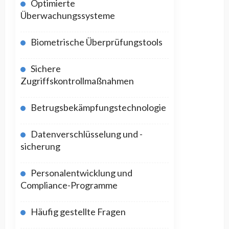
Optimierte
Überwachungssysteme
Biometrische Überprüfungstools
Sichere
Zugriffskontrollmaßnahmen
Betrugsbekämpfungstechnologie
Datenverschlüsselung und -
sicherung
Personalentwicklung und
Compliance-Programme
Häufig gestellte Fragen