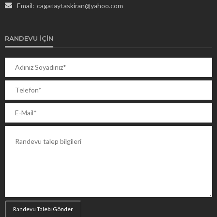
Email:
cagataytaskiran@yahoo.com
RANDEVU İÇIN