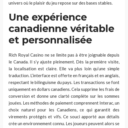
univers où le plaisir du jeu repose sur des bases stables.
Une expérience
canadienne véritable
et personnalisée
Rich Royal Casino ne se limite pas à être joignable depuis
le Canada. Il s’y ajuste pleinement. Dès la première visite,
la localisation est claire. Elle va plus loin qu’une simple
traduction. L’interface est offerte en français et en anglais,
respectant le bilinguisme du pays. Les transactions se font
uniquement en dollars canadiens. Cela supprime les frais de
conversion et donne une clarté complète sur les sommes
jouées. Les méthodes de paiement comprennent Interac, un
choix naturel pour les Canadiens, ce qui garantit des
virements protégés et vifs. Ce souci apporté aux détails
crée un environnement connu. Les joueurs peuvent alors se