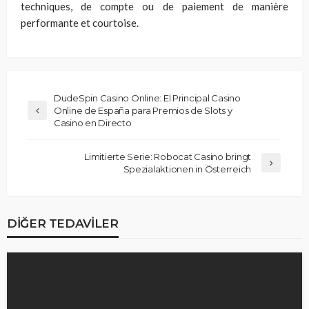
techniques, de compte ou de paiement de manière
performante et courtoise.
DudeSpin Casino Online: El Principal Casino
Online de España para Premios de Slots y
Casino en Directo
Limitierte Serie: Robocat Casino bringt
Spezialaktionen in Österreich
DIĞER TEDAVILER