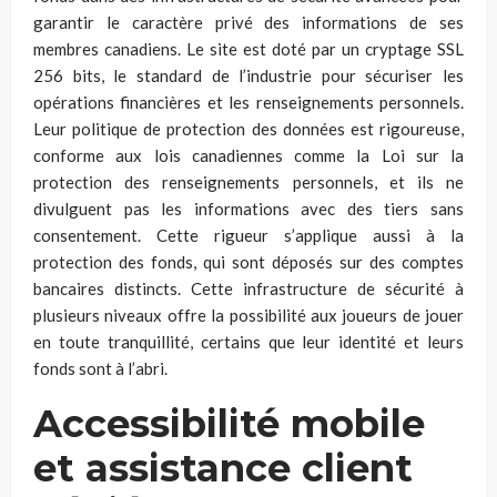
garantir le caractère privé des informations de ses
membres canadiens. Le site est doté par un cryptage SSL
256 bits, le standard de l’industrie pour sécuriser les
opérations financières et les renseignements personnels.
Leur politique de protection des données est rigoureuse,
conforme aux lois canadiennes comme la Loi sur la
protection des renseignements personnels, et ils ne
divulguent pas les informations avec des tiers sans
consentement. Cette rigueur s’applique aussi à la
protection des fonds, qui sont déposés sur des comptes
bancaires distincts. Cette infrastructure de sécurité à
plusieurs niveaux offre la possibilité aux joueurs de jouer
en toute tranquillité, certains que leur identité et leurs
fonds sont à l’abri.
Accessibilité mobile
et assistance client