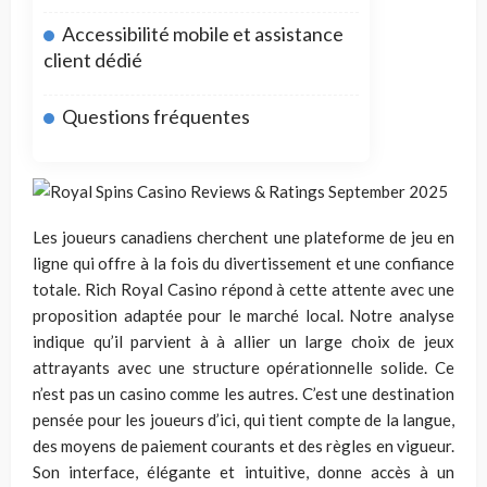
Accessibilité mobile et assistance
client dédié
Questions fréquentes
Les joueurs canadiens cherchent une plateforme de jeu en
ligne qui offre à la fois du divertissement et une confiance
totale. Rich Royal Casino répond à cette attente avec une
proposition adaptée pour le marché local. Notre analyse
indique qu’il parvient à à allier un large choix de jeux
attrayants avec une structure opérationnelle solide. Ce
n’est pas un casino comme les autres. C’est une destination
pensée pour les joueurs d’ici, qui tient compte de la langue,
des moyens de paiement courants et des règles en vigueur.
Son interface, élégante et intuitive, donne accès à un