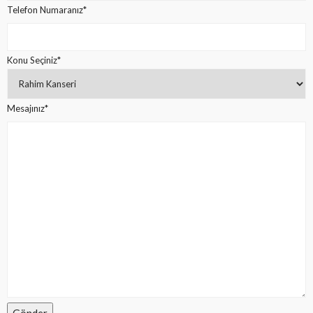
Telefon Numaranız*
Konu Seçiniz*
Mesajınız*