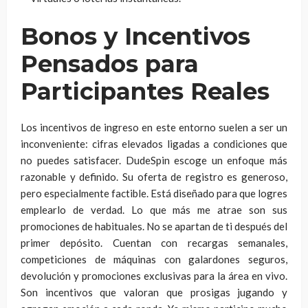
Bonos y Incentivos
Pensados para
Participantes Reales
Los incentivos de ingreso en este entorno suelen a ser un
inconveniente: cifras elevados ligadas a condiciones que
no puedes satisfacer. DudeSpin escoge un enfoque más
razonable y definido. Su oferta de registro es generoso,
pero especialmente factible. Está diseñado para que logres
emplearlo de verdad. Lo que más me atrae son sus
promociones de habituales. No se apartan de ti después del
primer depósito. Cuentan con recargas semanales,
competiciones de máquinas con galardones seguros,
devolución y promociones exclusivas para la área en vivo.
Son incentivos que valoran que prosigas jugando y