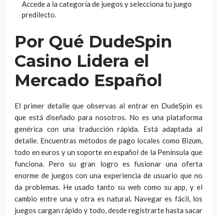
Accede a la categoría de juegos y selecciona tu juego
predilecto.
Por Qué DudeSpin
Casino Lidera el
Mercado Español
El primer detalle que observas al entrar en DudeSpin es
que está diseñado para nosotros. No es una plataforma
genérica con una traducción rápida. Está adaptada al
detalle. Encuentras métodos de pago locales como Bizum,
todo en euros y un soporte en español de la Península que
funciona. Pero su gran logro es fusionar una oferta
enorme de juegos con una experiencia de usuario que no
da problemas. He usado tanto su web como su app, y el
cambio entre una y otra es natural. Navegar es fácil, los
juegos cargan rápido y todo, desde registrarte hasta sacar