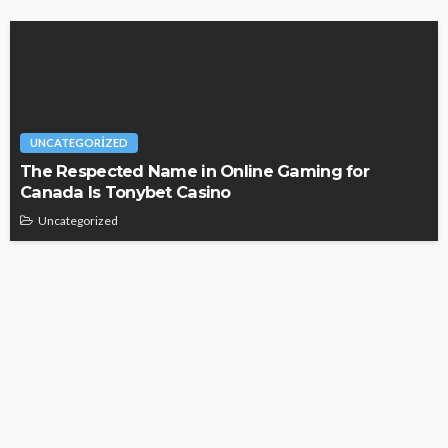
UNCATEGORIZED
The Respected Name in Online Gaming for
Canada Is Tonybet Casino
Uncategorized