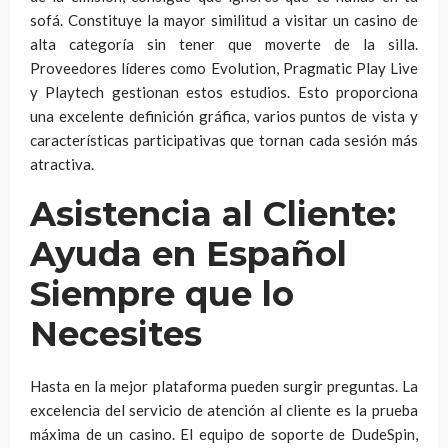
sofá. Constituye la mayor similitud a visitar un casino de
alta categoría sin tener que moverte de la silla.
Proveedores líderes como Evolution, Pragmatic Play Live
y Playtech gestionan estos estudios. Esto proporciona
una excelente definición gráfica, varios puntos de vista y
características participativas que tornan cada sesión más
atractiva.
Asistencia al Cliente:
Ayuda en Español
Siempre que lo
Necesites
Hasta en la mejor plataforma pueden surgir preguntas. La
excelencia del servicio de atención al cliente es la prueba
máxima de un casino. El equipo de soporte de DudeSpin,