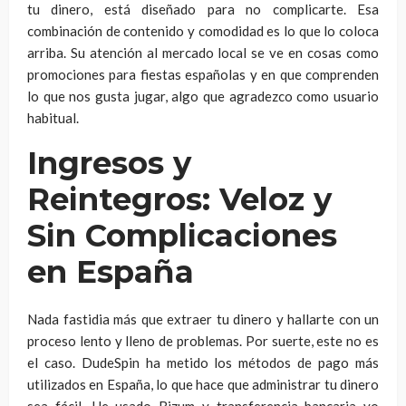
tu dinero, está diseñado para no complicarte. Esa
combinación de contenido y comodidad es lo que lo coloca
arriba. Su atención al mercado local se ve en cosas como
promociones para fiestas españolas y en que comprenden
lo que nos gusta jugar, algo que agradezco como usuario
habitual.
Ingresos y
Reintegros: Veloz y
Sin Complicaciones
en España
Nada fastidia más que extraer tu dinero y hallarte con un
proceso lento y lleno de problemas. Por suerte, este no es
el caso. DudeSpin ha metido los métodos de pago más
utilizados en España, lo que hace que administrar tu dinero
sea fácil. He usado Bizum y transferencia bancaria yo