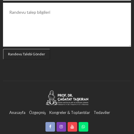
Anasayfa
Özgeçmiş
Kongreler & Toplantılar
Tedaviler
Videolar
Blog
Basın
İletişim
Doktorlar İçin