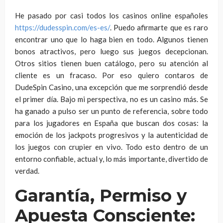
He pasado por casi todos los casinos online españoles
https://dudesspin.com/es-es/
. Puedo afirmarte que es raro
encontrar uno que lo haga bien en todo. Algunos tienen
bonos atractivos, pero luego sus juegos decepcionan.
Otros sitios tienen buen catálogo, pero su atención al
cliente es un fracaso. Por eso quiero contaros de
DudeSpin Casino, una excepción que me sorprendió desde
el primer día. Bajo mi perspectiva, no es un casino más. Se
ha ganado a pulso ser un punto de referencia, sobre todo
para los jugadores en España que buscan dos cosas: la
emoción de los jackpots progresivos y la autenticidad de
los juegos con crupier en vivo. Todo esto dentro de un
entorno confiable, actual y, lo más importante, divertido de
verdad.
Garantía, Permiso y
Apuesta Consciente: