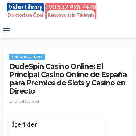
Video Library
+90 532 498 7428
Doktorlara Özel
Randevu İçin Tıklayın
UNCATEGORIZED
DudeSpin Casino Online: El
Principal Casino Online de España
para Premios de Slots y Casino en
Directo
Uncategorized
İçerikler