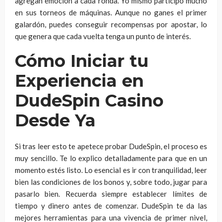
agregan emoción a cada ronda. Yo mismo participo mucho
en sus torneos de máquinas. Aunque no ganes el primer
galardón, puedes conseguir recompensas por apostar, lo
que genera que cada vuelta tenga un punto de interés.
Cómo Iniciar tu
Experiencia en
DudeSpin Casino
Desde Ya
Si tras leer esto te apetece probar DudeSpin, el proceso es
muy sencillo. Te lo explico detalladamente para que en un
momento estés listo. Lo esencial es ir con tranquilidad, leer
bien las condiciones de los bonos y, sobre todo, jugar para
pasarlo bien. Recuerda siempre establecer límites de
tiempo y dinero antes de comenzar. DudeSpin te da las
mejores herramientas para una vivencia de primer nivel,