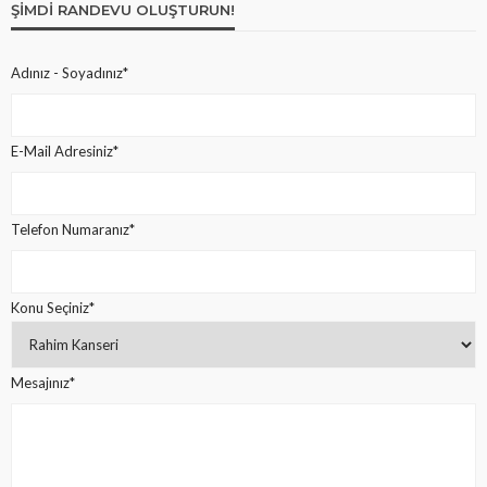
ŞIMDI RANDEVU OLUŞTURUN!
Adınız - Soyadınız*
E-Mail Adresiniz*
Telefon Numaranız*
Konu Seçiniz*
Mesajınız*