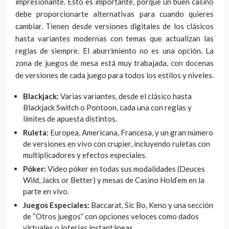
impresionante. Esto es importante, porque un buen casino
debe proporcionarte alternativas para cuando quieres
cambiar. Tienen desde versiones digitales de los clásicos
hasta variantes modernas con temas que actualizan las
reglas de siempre. El aburrimiento no es una opción. La
zona de juegos de mesa está muy trabajada, con docenas
de versiones de cada juego para todos los estilos y niveles.
Blackjack:
Varias variantes, desde el clásico hasta
Blackjack Switch o Pontoon, cada una con reglas y
límites de apuesta distintos.
Ruleta:
Europea, Americana, Francesa, y un gran número
de versiones en vivo con crupier, incluyendo ruletas con
multiplicadores y efectos especiales.
Póker:
Video póker en todas sus modalidades (Deuces
Wild, Jacks or Better) y mesas de Casino Hold’em en la
parte en vivo.
Juegos Especiales:
Baccarat, Sic Bo, Keno y una sección
de “Otros juegos” con opciones veloces como dados
virtuales o loterías instantáneas.