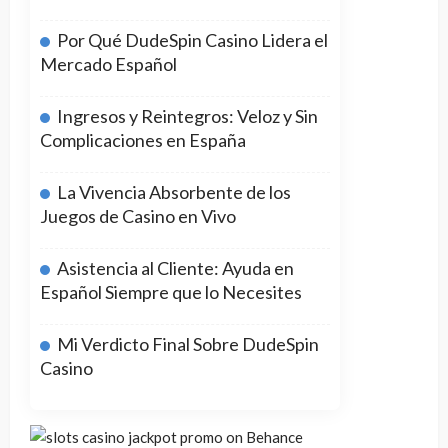
Por Qué DudeSpin Casino Lidera el
Mercado Español
Ingresos y Reintegros: Veloz y Sin
Complicaciones en España
La Vivencia Absorbente de los
Juegos de Casino en Vivo
Asistencia al Cliente: Ayuda en
Español Siempre que lo Necesites
Mi Verdicto Final Sobre DudeSpin
Casino