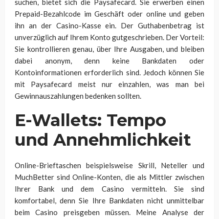
suchen, bietet sich die Paysafecard. Sie erwerben einen
Prepaid-Bezahlcode im Geschäft oder online und geben
ihn an der Casino-Kasse ein. Der Guthabenbetrag ist
unverzüglich auf Ihrem Konto gutgeschrieben. Der Vorteil:
Sie kontrollieren genau, über Ihre Ausgaben, und bleiben
dabei anonym, denn keine Bankdaten oder
Kontoinformationen erforderlich sind. Jedoch können Sie
mit Paysafecard meist nur einzahlen, was man bei
Gewinnauszahlungen bedenken sollten.
E-Wallets: Tempo
und Annehmlichkeit
Online-Brieftaschen beispielsweise Skrill, Neteller und
MuchBetter sind Online-Konten, die als Mittler zwischen
Ihrer Bank und dem Casino vermitteln. Sie sind
komfortabel, denn Sie Ihre Bankdaten nicht unmittelbar
beim Casino preisgeben müssen. Meine Analyse der