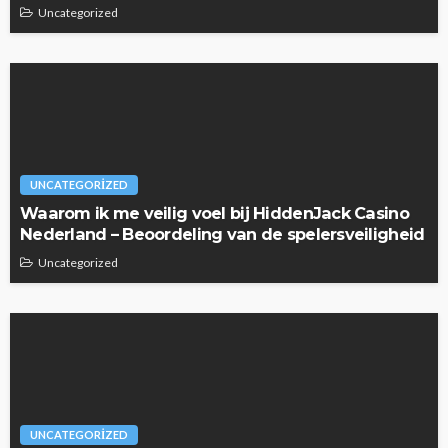
Uncategorized
UNCATEGORIZED
Waarom ik me veilig voel bij HiddenJack Casino
Nederland – Beoordeling van de spelersveiligheid
Uncategorized
UNCATEGORIZED