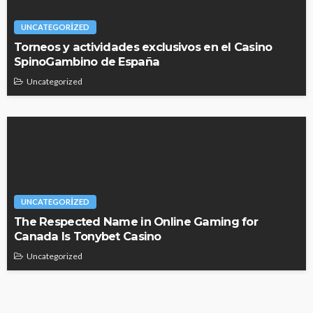
UNCATEGORIZED
Torneos y actividades exclusivos en el Casino
SpinoGambino de España
Uncategorized
UNCATEGORIZED
The Respected Name in Online Gaming for
Canada Is Tonybet Casino
Uncategorized