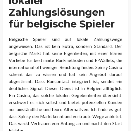
lokaler
Zahlungslösungen
für belgische Spieler
Belgische Spieler sind auf lokale Zahlungswege
angewiesen. Das ist kein Extra, sondern Standard. Der
belgische Markt hat seine Eigenheiten, mit einer klaren
Vorliebe für bestimmte Bankmethoden und E-Wallets, die
international oft weniger Beachtung finden. Spinsy Casino
scheint das zu wissen und hat sein Angebot darauf
abgestimmt. Dass Bancontact integriert ist, sendet ein
deutliches Signal. Dieser Dienst ist in Belgien alltäglich.
Ein Casino, das solche lokalen Gegebenheiten übersieht,
erschwert es sich selbst und bietet potenziellen Kunden
nur umständliche und teure Alternativen. Ich finde es gut,
dass Spinsy den Markt kennt und vertraute Wege anbietet.
Das weckt Vertrauen von Anfang an und macht den Start
leichter.