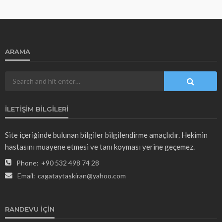
ARAMA
İLETIŞIM BILGILERI
Site içeriğinde bulunan bilgiler bilgilendirme amaçlıdır. Hekimin
hastasını muayene etmesi ve tanı koyması yerine geçemez.
Phone:
+90 532 498 74 28
Email:
cagataytaskiran@yahoo.com
RANDEVU İÇIN