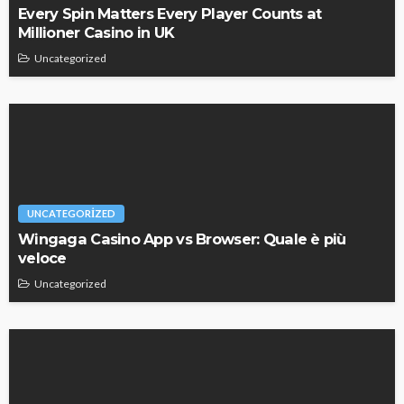
Every Spin Matters Every Player Counts at
Millioner Casino in UK
Uncategorized
UNCATEGORIZED
Wingaga Casino App vs Browser: Quale è più
veloce
Uncategorized