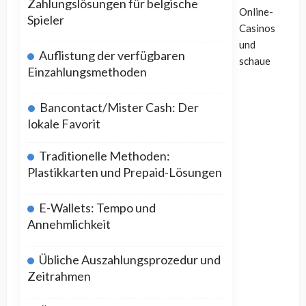
Zahlungslösungen für belgische
Online-
Spieler
Casinos
und
Auflistung der verfügbaren
schaue
Einzahlungsmethoden
Bancontact/Mister Cash: Der
lokale Favorit
Traditionelle Methoden:
Plastikkarten und Prepaid-Lösungen
E-Wallets: Tempo und
Annehmlichkeit
Übliche Auszahlungsprozedur und
Zeitrahmen