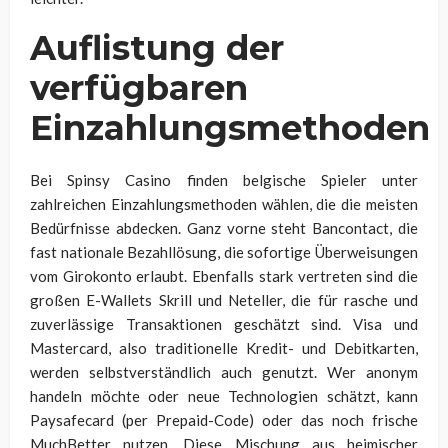
Auflistung der
verfügbaren
Einzahlungsmethoden
Bei Spinsy Casino finden belgische Spieler unter
zahlreichen Einzahlungsmethoden wählen, die die meisten
Bedürfnisse abdecken. Ganz vorne steht Bancontact, die
fast nationale Bezahllösung, die sofortige Überweisungen
vom Girokonto erlaubt. Ebenfalls stark vertreten sind die
großen E-Wallets Skrill und Neteller, die für rasche und
zuverlässige Transaktionen geschätzt sind. Visa und
Mastercard, also traditionelle Kredit- und Debitkarten,
werden selbstverständlich auch genutzt. Wer anonym
handeln möchte oder neue Technologien schätzt, kann
Paysafecard (per Prepaid-Code) oder das noch frische
MuchBetter nutzen. Diese Mischung aus heimischer