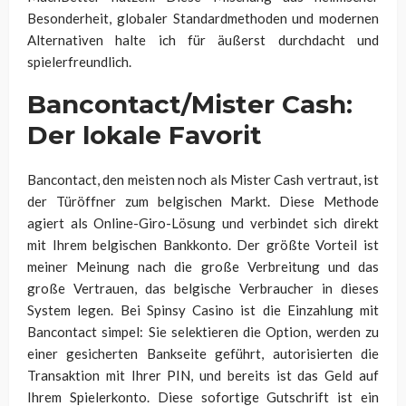
Besonderheit, globaler Standardmethoden und modernen
Alternativen halte ich für äußerst durchdacht und
spielerfreundlich.
Bancontact/Mister Cash:
Der lokale Favorit
Bancontact, den meisten noch als Mister Cash vertraut, ist
der Türöffner zum belgischen Markt. Diese Methode
agiert als Online-Giro-Lösung und verbindet sich direkt
mit Ihrem belgischen Bankkonto. Der größte Vorteil ist
meiner Meinung nach die große Verbreitung und das
große Vertrauen, das belgische Verbraucher in dieses
System legen. Bei Spinsy Casino ist die Einzahlung mit
Bancontact simpel: Sie selektieren die Option, werden zu
einer gesicherten Bankseite geführt, autorisierten die
Transaktion mit Ihrer PIN, und bereits ist das Geld auf
Ihrem Spielerkonto. Diese sofortige Gutschrift ist ein