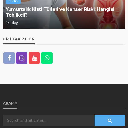
BLOG
Yumurtalık Kisti Türleri ve Kanser Riski: Hangisi
Tehlikeli?
Blog
BIZI TAKIP EDIN
ARAMA