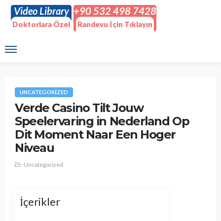
Video Library
+90 532 498 7428
Doktorlara Özel
Randevu İçin Tıklayın
UNCATEGORIZED
Verde Casino Tilt Jouw
Speelervaring in Nederland Op
Dit Moment Naar Een Hoger
Niveau
Uncategorized
İçerikler