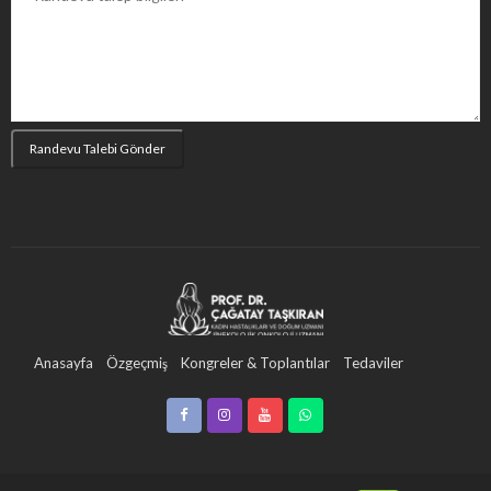
Anasayfa
Özgeçmiş
Kongreler & Toplantılar
Tedaviler
Videolar
Blog
Basın
İletişim
Doktorlar İçin