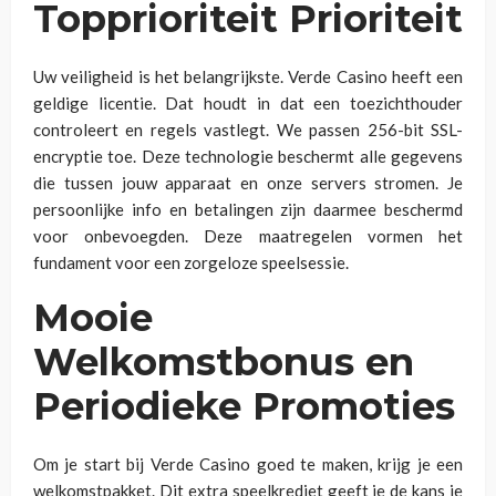
Topprioriteit Prioriteit
Uw veiligheid is het belangrijkste. Verde Casino heeft een
geldige licentie. Dat houdt in dat een toezichthouder
controleert en regels vastlegt. We passen 256-bit SSL-
encryptie toe. Deze technologie beschermt alle gegevens
die tussen jouw apparaat en onze servers stromen. Je
persoonlijke info en betalingen zijn daarmee beschermd
voor onbevoegden. Deze maatregelen vormen het
fundament voor een zorgeloze speelsessie.
Mooie
Welkomstbonus en
Periodieke Promoties
Om je start bij Verde Casino goed te maken, krijg je een
welkomstpakket. Dit extra speelkrediet geeft je de kans je