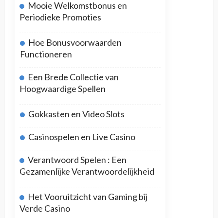
Mooie Welkomstbonus en
Periodieke Promoties
Hoe Bonusvoorwaarden
Functioneren
Een Brede Collectie van
Hoogwaardige Spellen
Gokkasten en Video Slots
Casinospelen en Live Casino
Verantwoord Spelen : Een
Gezamenlijke Verantwoordelijkheid
Het Vooruitzicht van Gaming bij
Verde Casino