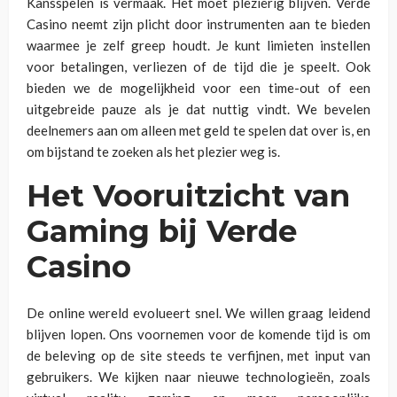
Kansspelen is vermaak. Het moet plezierig blijven. Verde
Casino neemt zijn plicht door instrumenten aan te bieden
waarmee je zelf greep houdt. Je kunt limieten instellen
voor betalingen, verliezen of de tijd die je speelt. Ook
bieden we de mogelijkheid voor een time-out of een
uitgebreide pauze als je dat nuttig vindt. We bevelen
deelnemers aan om alleen met geld te spelen dat over is, en
om bijstand te zoeken als het plezier weg is.
Het Vooruitzicht van
Gaming bij Verde
Casino
De online wereld evolueert snel. We willen graag leidend
blijven lopen. Ons voornemen voor de komende tijd is om
de beleving op de site steeds te verfijnen, met input van
gebruikers. We kijken naar nieuwe technologieën, zoals