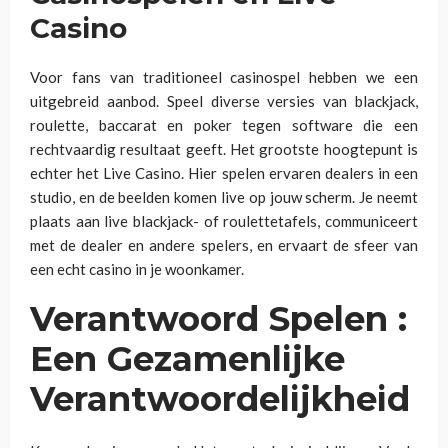
Casino
Voor fans van traditioneel casinospel hebben we een
uitgebreid aanbod. Speel diverse versies van blackjack,
roulette, baccarat en poker tegen software die een
rechtvaardig resultaat geeft. Het grootste hoogtepunt is
echter het Live Casino. Hier spelen ervaren dealers in een
studio, en de beelden komen live op jouw scherm. Je neemt
plaats aan live blackjack- of roulettetafels, communiceert
met de dealer en andere spelers, en ervaart de sfeer van
een echt casino in je woonkamer.
Verantwoord Spelen :
Een Gezamenlijke
Verantwoordelijkheid