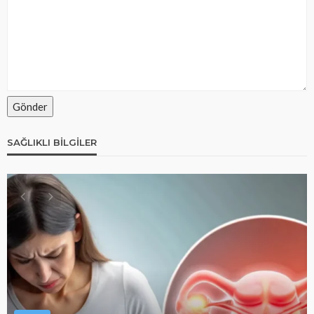
SAĞLIKLI BILGILER