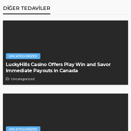
DIĞER TEDAVILER
UNCATEGORIZED
LuckyHills Casino Offers Play Win and Savor
Immediate Payouts in Canada
Uncategorized
UNCATEGORIZED