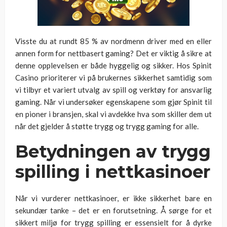
Visste du at rundt 85 % av nordmenn driver med en eller
annen form for nettbasert gaming? Det er viktig å sikre at
denne opplevelsen er både hyggelig og sikker. Hos Spinit
Casino prioriterer vi på brukernes sikkerhet samtidig som
vi tilbyr et variert utvalg av spill og verktøy for ansvarlig
gaming. Når vi undersøker egenskapene som gjør Spinit til
en pioner i bransjen, skal vi avdekke hva som skiller dem ut
når det gjelder å støtte trygg og trygg gaming for alle.
Betydningen av trygg
spilling i nettkasinoer
Når vi vurderer nettkasinoer, er ikke sikkerhet bare en
sekundær tanke – det er en forutsetning. Å sørge for et
sikkert miljø for trygg spilling er essensielt for å dyrke