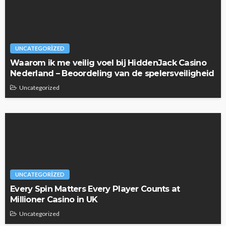
UNCATEGORIZED
Waarom ik me veilig voel bij HiddenJack Casino
Nederland – Beoordeling van de spelersveiligheid
Uncategorized
UNCATEGORIZED
Every Spin Matters Every Player Counts at
Millioner Casino in UK
Uncategorized