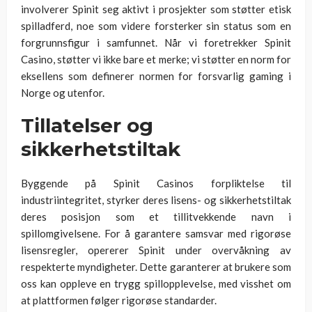
involverer Spinit seg aktivt i prosjekter som støtter etisk
spilladferd, noe som videre forsterker sin status som en
forgrunnsfigur i samfunnet. Når vi foretrekker Spinit
Casino, støtter vi ikke bare et merke; vi støtter en norm for
eksellens som definerer normen for forsvarlig gaming i
Norge og utenfor.
Tillatelser og
sikkerhetstiltak
Byggende på Spinit Casinos forpliktelse til
industriintegritet, styrker deres lisens- og sikkerhetstiltak
deres posisjon som et tillitvekkende navn i
spillomgivelsene. For å garantere samsvar med rigorøse
lisensregler, opererer Spinit under overvåkning av
respekterte myndigheter. Dette garanterer at brukere som
oss kan oppleve en trygg spillopplevelse, med visshet om
at plattformen følger rigorøse standarder.