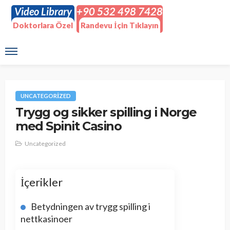
Video Library
+90 532 498 7428
Doktorlara Özel
Randevu İçin Tıklayın
UNCATEGORIZED
Trygg og sikker spilling i Norge
med Spinit Casino
Uncategorized
İçerikler
Betydningen av trygg spilling i
nettkasinoer