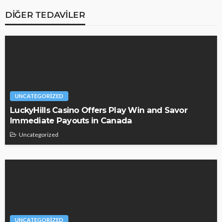
DIĞER TEDAVILER
UNCATEGORIZED
LuckyHills Casino Offers Play Win and Savor
Immediate Payouts in Canada
Uncategorized
UNCATEGORIZED