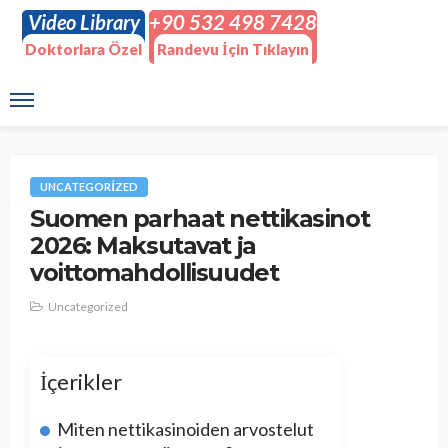
Video Library
+90 532 498 7428
Doktorlara Özel
Randevu İçin Tıklayın
UNCATEGORIZED
Suomen parhaat nettikasinot
2026: Maksutavat ja
voittomahdollisuudet
Uncategorized
İçerikler
Miten nettikasinoiden arvostelut