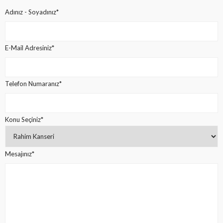
Adınız - Soyadınız*
E-Mail Adresiniz*
Telefon Numaranız*
Konu Seçiniz*
Mesajınız*