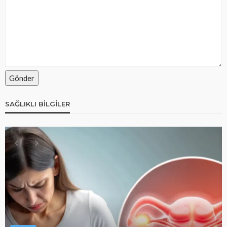
SAĞLIKLI BILGILER