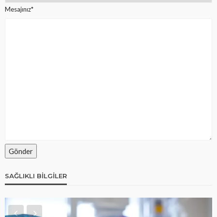
Mesajınız*
SAĞLIKLI BILGILER