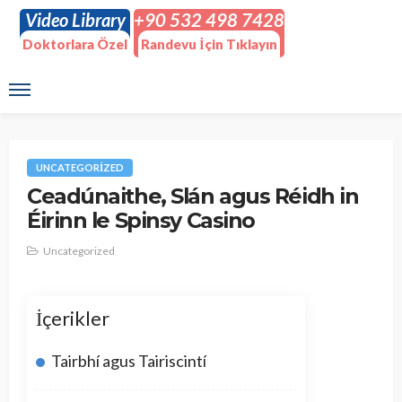
Video Library
+90 532 498 7428
Doktorlara Özel
Randevu İçin Tıklayın
UNCATEGORIZED
Ceadúnaithe, Slán agus Réidh in
Éirinn le Spinsy Casino
Uncategorized
İçerikler
Tairbhí agus Tairiscintí