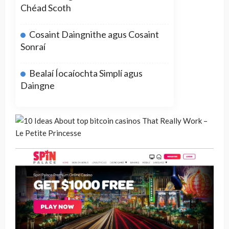
Chéad Scoth
Cosaint Daingnithe agus Cosaint
Sonraí
Bealaí Íocaíochta Simplí agus
Daingne