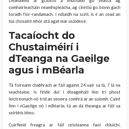
Déanaimid ár gcluichí a iniúchadh go seasta ag
comhairleacháin neamhspleácha, ag cinntiú go bíonn gach
toradh fíor-randamach. I ndiaidh na scéil, is é an cead an
tús chosaint mhór atá agat mar úsáideoir.
Tacaíocht do
Chustaiméirí i
dTeanga na Gaeilge
agus i mBéarla
Tá foireann chabhrach ar fáil againn 24 uair sa lá, 7 lá na
seachtaine. Is féidir dul i dteagmháil linn trí phost
leictreonach nó tríd an seomra comhrá ar an suíomh. Caint
linn i nGaeilge nó i mBéarla; tá an dá theanga ar fáil sa
seirbhís bheo.
Cuirfimid freagra ar fáil ceisteanna faoi chluichí,