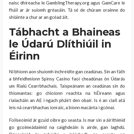
naisc dhíreacha le GamblingTherapy.org agus GamCare le
fháil ar ár suíomh gréasáin. Tá sé de chúram orainne do
shláinte a chur ar an gcéad áit.
Tábhacht a Bhaineas
le Údarú Dlíthiúil in
Éirinn
Ní bhíonn aon shuíomh inchreidte gan ceadúnas. Sin an fáth
a bhfeidhmíonn Spinsy Casino faoi cheadúnas ón Údarás
um Rialú Cearrbhachais. Taispeánann an ceadúnas sin do
thiomantas: go chloíonn reachta na hÉireann agus
rialacháin an AE i ngach pháirt den obair. Is é an ciall atá
leis ná cearrbhachas ionraic, a bíonn macánta i gcónaí.
Foilseoimid ár gcuid oibre go seasta. Is mar sin a áirithímid
go gcoimeádaimid na caighdeáin is airde, gan laghdú.