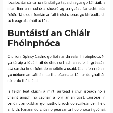
íocaíochtaí cárta nó slándáil go tapaidh agus go fáiltiúil. Is
mian linn an fhadhb a shocrú ag an gcéad iarracht, más
féidir. Tá treoir iomlán ar fáil freisin, ionas go bhféadfaidh
tú freagraí a fháil tú féin.
Buntáistí an Chláir
Fhóinphóca
Oibríonn Spinsy Casino go líofa ar threalamh fóinphóca. Ní
gá tú aip a lódáil; níl de dhíth ort ach an suíomh gréasáin
atá curtha in oiriúint do mhóibíle a úsáid. Ciallaíonn sé sin
go mbíonn an taithí imeartha céanna ar fáil ar do ghuthán
nó ar do tháibléad.
Is féidir leat cluichí a imirt, airgead a chur isteach nó a
bhaint amach, nó cabhair a lorg ar an toirt. Cuirtear in
oiriúint an t-ábhar go huathoibríoch do scáileán de mhéid
ar bith. Fanann do chásino pearsanta i do phóca i gcónaí,