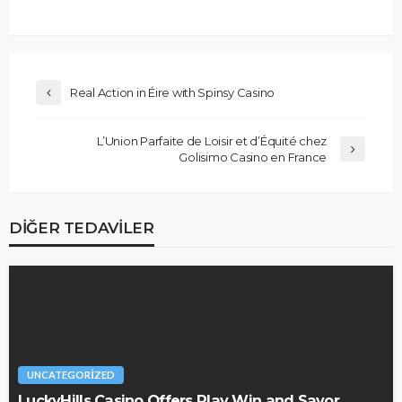
Real Action in Éire with Spinsy Casino
L’Union Parfaite de Loisir et d’Équité chez
Golisimo Casino en France
DIĞER TEDAVILER
UNCATEGORIZED
LuckyHills Casino Offers Play Win and Savor