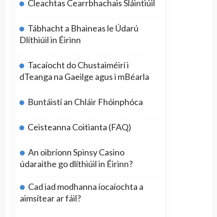
Cleachtas Cearrbhachais Sláintiúil
Tábhacht a Bhaineas le Údarú
Dlíthiúil in Éirinn
Tacaíocht do Chustaiméirí i
dTeanga na Gaeilge agus i mBéarla
Buntáistí an Chláir Fhóinphóca
Ceisteanna Coitianta (FAQ)
An oibríonn Spinsy Casino
údaraithe go dlíthiúil in Éirinn?
Cad iad modhanna íocaíochta a
aimsítear ar fáil?