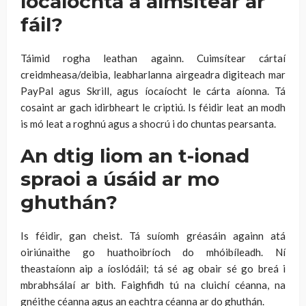
íocaíochta a aimsítear ar
fáil?
Táimid rogha leathan againn. Cuimsítear cártaí
creidmheasa/deibia, leabharlanna airgeadra digiteach mar
PayPal agus Skrill, agus íocaíocht le cárta aíonna. Tá
cosaint ar gach idirbheart le criptiú. Is féidir leat an modh
is mó leat a roghnú agus a shocrú i do chuntas pearsanta.
An dtig liom an t-ionad
spraoi a úsáid ar mo
ghuthán?
Is féidir, gan cheist. Tá suíomh gréasáin againn atá
oiriúnaithe go huathoibríoch do mhóibíleadh. Ní
theastaíonn aip a íoslódáil; tá sé ag obair sé go breá i
mbrabhsálaí ar bith. Faighfidh tú na cluichí céanna, na
gnéithe céanna agus an eachtra céanna ar do ghuthán.