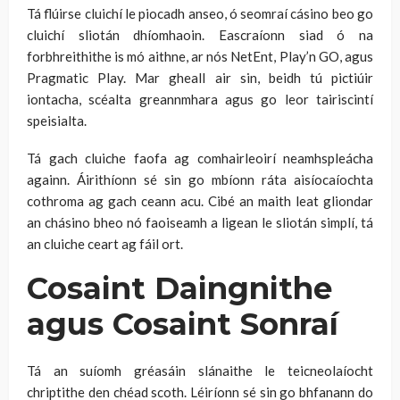
Tá flúirse cluichí le piocadh anseo, ó seomraí cásino beo go
cluichí sliotán dhíomhaoin. Eascraíonn siad ó na
forbhreithithe is mó aithne, ar nós NetEnt, Play’n GO, agus
Pragmatic Play. Mar gheall air sin, beidh tú pictiúir
iontacha, scéalta greannmhara agus go leor tairiscintí
speisialta.
Tá gach cluiche faofa ag comhairleoirí neamhspleácha
againn. Áirithíonn sé sin go mbíonn ráta aisíocaíochta
cothroma ag gach ceann acu. Cibé an maith leat gliondar
an chásino bheo nó faoiseamh a ligean le sliotán simplí, tá
an cluiche ceart ag fáil ort.
Cosaint Daingnithe
agus Cosaint Sonraí
Tá an suíomh gréasáin slánaithe le teicneolaíocht
chriptithe den chéad scoth. Léiríonn sé sin go bhfanann do