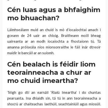
Cén luas agus a bhfaighim
mo bhuachan?
Láimhseálann muid an chuid is mó d’íocaíochtaí amach i
gceann de 24 uair an chloig. Braitheann moill bheag
uaireanta ar an modh íocaíochta a fhostaíonn tú. Tá
amanna próiseála níos mionsonraithe le fáil inár dtreoir
maidir le bancáil ar an suíomh.
Cén bealach is féidir liom
teorainneacha a chur ar
mo chuid imeartha?
Téigh go dtí an earnáil ‘Rialú Imeartha’ i do chuntas
pearsanta. Ina dhiaidh sin, tá tú in ann teorainneacha a
shocrú ar chaiteachas laethúil, seachtainiúil agus míosúil.