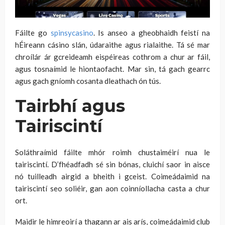
Fáilte go
spinsycasino
. Is anseo a gheobhaidh feistí na
hÉireann cásino slán, údaraithe agus rialaithe. Tá sé mar
chroílár ár gcreideamh eispéireas cothrom a chur ar fáil,
agus tosnaímid le hiontaofacht. Mar sin, tá gach gearrc
agus gach gníomh cosanta dleathach ón tús.
Tairbhí agus
Tairiscintí
Soláthraímid fáilte mhór roimh chustaiméirí nua le
tairiscintí. D’fhéadfadh sé sin bónas, cluichí saor in aisce
nó tuilleadh airgid a bheith i gceist. Coimeádaimid na
tairiscintí seo soliéir, gan aon coinníollacha casta a chur
ort.
Maidir le himreoirí a thagann ar ais arís, coimeádaimid club