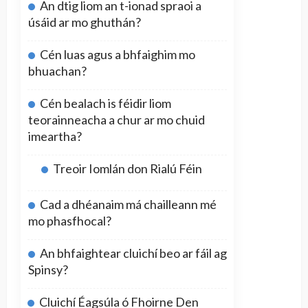
An dtig liom an t-ionad spraoi a
úsáid ar mo ghuthán?
Cén luas agus a bhfaighim mo
bhuachan?
Cén bealach is féidir liom
teorainneacha a chur ar mo chuid
imeartha?
Treoir Iomlán don Rialú Féin
Cad a dhéanaim má chailleann mé
mo phasfhocal?
An bhfaightear cluichí beo ar fáil ag
Spinsy?
Cluichí Éagsúla ó Fhoirne Den