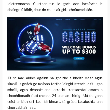
leictreonacha. Cuirtear tús le gach aon íocaíocht le
dhaingniú láidir, chun do chuid airgid a choimeád slán.
Tá sé mar aidhm againn na gnéithe a bheith mear agus
simplí. Is gnách go mbíonn torthaí airgid isteach le fáil gan
mhoill, agus déanaimidne iarracht transachtaí amach a
chomhlíonadh faoi cheann 24 uair an chloig. Má thagann
ceist ar bith ort faoi idirbheart, tá grúpa tacaíochta ann
chun cabhair leat.