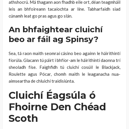
athshocrú. Má thagann aon fhadhb eile ort, déan teagmháil
leis an bhfoireann tacaíochta ar líne. Tabharfaidh siad
cúnamh leat go pras agus go slán.
An bhfaightear cluichí
beo ar fáil ag Spinsy?
Sea, tá raon maith seomraí cásino beo againn le háirithintí
fíorúla. Glacann tú páirt i bhfíor-am le háirithintí daonna trí
sheoladh físe. Faighfidh tú cluichí cosúil le Blackjack,
Roulette agus Pócar, chomh maith le leaganacha nua-
aimseartha de chluichí traidisiúnta.
Cluichí Éagsúla ó
Fhoirne Den Chéad
Scoth