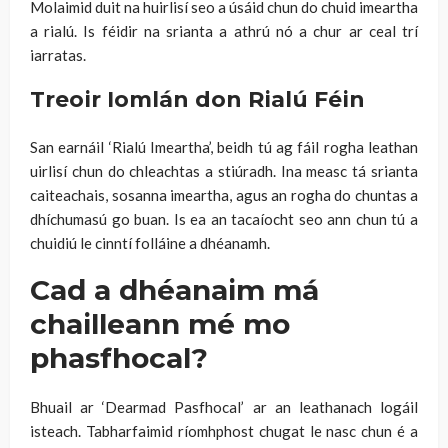
Molaimid duit na huirlisí seo a úsáid chun do chuid imeartha
a rialú. Is féidir na srianta a athrú nó a chur ar ceal trí
iarratas.
Treoir Iomlán don Rialú Féin
San earnáil ‘Rialú Imeartha’, beidh tú ag fáil rogha leathan
uirlisí chun do chleachtas a stiúradh. Ina measc tá srianta
caiteachais, sosanna imeartha, agus an rogha do chuntas a
dhíchumasú go buan. Is ea an tacaíocht seo ann chun tú a
chuidiú le cinntí folláine a dhéanamh.
Cad a dhéanaim má
chailleann mé mo
phasfhocal?
Bhuail ar ‘Dearmad Pasfhocal’ ar an leathanach logáil
isteach. Tabharfaimid ríomhphost chugat le nasc chun é a