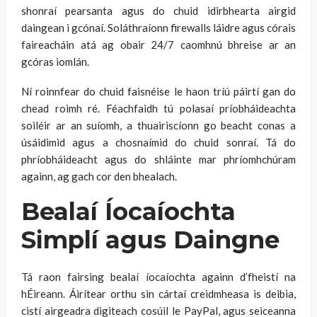
shonraí pearsanta agus do chuid idirbhearta airgid
daingean i gcónaí. Soláthraíonn firewalls láidre agus córais
faireacháin atá ag obair 24/7 caomhnú bhreise ar an
gcóras iomlán.
Ní roinnfear do chuid faisnéise le haon tríú páirtí gan do
chead roimh ré. Féachfaidh tú polasaí príobháideachta
soiléir ar an suíomh, a thuairiscíonn go beacht conas a
úsáidimid agus a chosnaímid do chuid sonraí. Tá do
phríobháideacht agus do shláinte mar phríomhchúram
againn, ag gach cor den bhealach.
Bealaí Íocaíochta
Simplí agus Daingne
Tá raon fairsing bealaí íocaíochta againn d’fheistí na
hÉireann. Áirítear orthu sin cártaí creidmheasa is deibia,
cistí airgeadra digiteach cosúil le PayPal, agus seiceanna