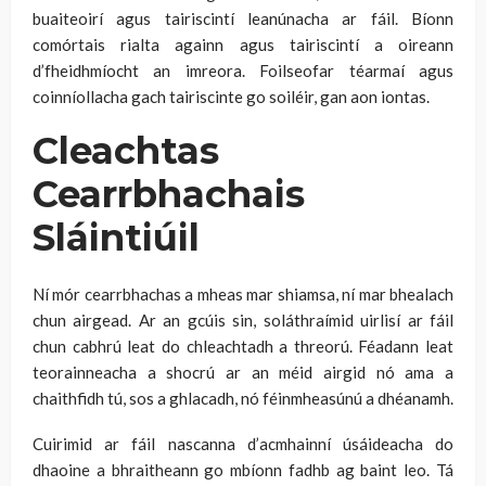
buaiteoirí agus tairiscintí leanúnacha ar fáil. Bíonn
comórtais rialta againn agus tairiscintí a oireann
d’fheidhmíocht an imreora. Foilseofar téarmaí agus
coinníollacha gach tairiscinte go soiléir, gan aon iontas.
Cleachtas
Cearrbhachais
Sláintiúil
Ní mór cearrbhachas a mheas mar shiamsa, ní mar bhealach
chun airgead. Ar an gcúis sin, soláthraímid uirlisí ar fáil
chun cabhrú leat do chleachtadh a threorú. Féadann leat
teorainneacha a shocrú ar an méid airgid nó ama a
chaithfidh tú, sos a ghlacadh, nó féinmheasúnú a dhéanamh.
Cuirimid ar fáil nascanna d’acmhainní úsáideacha do
dhaoine a bhraitheann go mbíonn fadhb ag baint leo. Tá