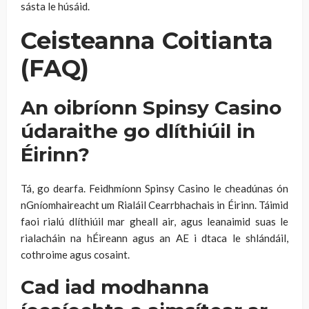
sásta le húsáid.
Ceisteanna Coitianta
(FAQ)
An oibríonn Spinsy Casino
údaraithe go dlíthiúil in
Éirinn?
Tá, go dearfa. Feidhmíonn Spinsy Casino le cheadúnas ón
nGníomhaireacht um Rialáil Cearrbhachais in Éirinn. Táimid
faoi rialú dlíthiúil mar gheall air, agus leanaimid suas le
rialacháin na hÉireann agus an AE i dtaca le shlándáil,
cothroime agus cosaint.
Cad iad modhanna