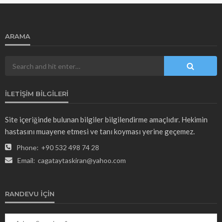
ARAMA
İLETIŞIM BILGILERI
Site içeriğinde bulunan bilgiler bilgilendirme amaçlıdır. Hekimin
hastasını muayene etmesi ve tanı koyması yerine geçemez.
Phone:
+90 532 498 74 28
Email:
cagataytaskiran@yahoo.com
RANDEVU İÇIN