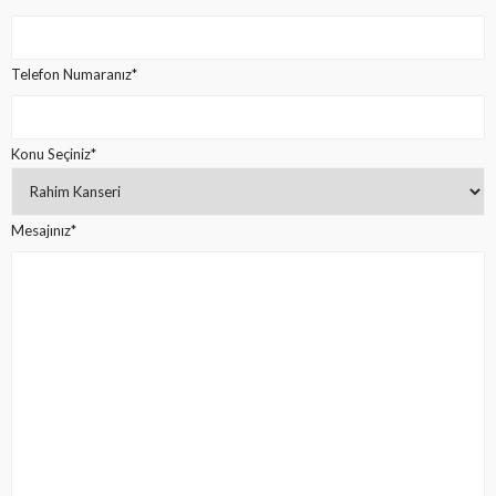
Telefon Numaranız*
Konu Seçiniz*
Mesajınız*