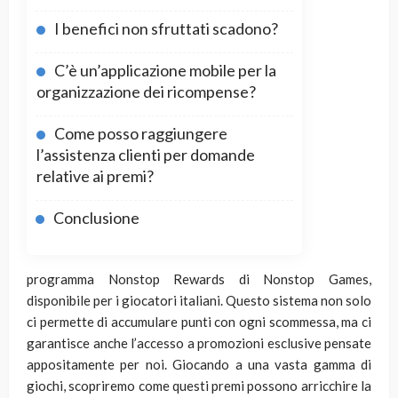
I benefici non sfruttati scadono?
C’è un’applicazione mobile per la
organizzazione dei ricompense?
Come posso raggiungere
l’assistenza clienti per domande
relative ai premi?
Conclusione
programma Nonstop Rewards di Nonstop Games,
disponibile per i giocatori italiani. Questo sistema non solo
ci permette di accumulare punti con ogni scommessa, ma ci
garantisce anche l’accesso a promozioni esclusive pensate
appositamente per noi. Giocando a una vasta gamma di
giochi, scopriremo come questi premi possono arricchire la