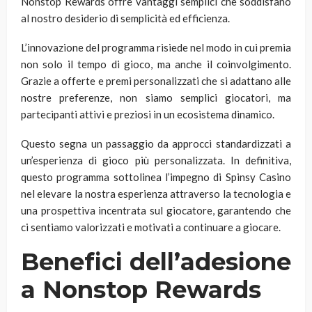
Nonstop Rewards offre vantaggi semplici che soddisfano
al nostro desiderio di semplicità ed efficienza.
L’innovazione del programma risiede nel modo in cui premia
non solo il tempo di gioco, ma anche il coinvolgimento.
Grazie a offerte e premi personalizzati che si adattano alle
nostre preferenze, non siamo semplici giocatori, ma
partecipanti attivi e preziosi in un ecosistema dinamico.
Questo segna un passaggio da approcci standardizzati a
un’esperienza di gioco più personalizzata. In definitiva,
questo programma sottolinea l’impegno di Spinsy Casino
nel elevare la nostra esperienza attraverso la tecnologia e
una prospettiva incentrata sul giocatore, garantendo che
ci sentiamo valorizzati e motivati a continuare a giocare.
Benefici dell’adesione
a Nonstop Rewards