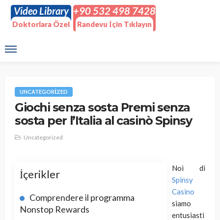
Video Library
+90 532 498 7428
Doktorlara Özel
Randevu İçin Tıklayın
UNCATEGORIZED
Giochi senza sosta Premi senza
sosta per l’Italia al casinò Spinsy
Uncategorized
Noi di
İçerikler
Spinsy
Casino
Comprendere il programma
siamo
Nonstop Rewards
entusiasti