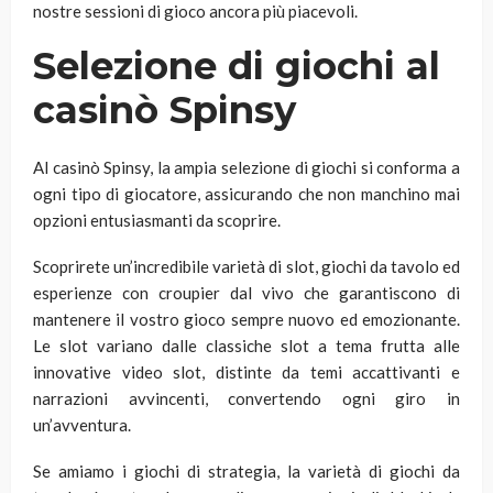
nostre sessioni di gioco ancora più piacevoli.
Selezione di giochi al
casinò Spinsy
Al casinò Spinsy, la ampia selezione di giochi si conforma a
ogni tipo di giocatore, assicurando che non manchino mai
opzioni entusiasmanti da scoprire.
Scoprirete un’incredibile varietà di slot, giochi da tavolo ed
esperienze con croupier dal vivo che garantiscono di
mantenere il vostro gioco sempre nuovo ed emozionante.
Le slot variano dalle classiche slot a tema frutta alle
innovative video slot, distinte da temi accattivanti e
narrazioni avvincenti, convertendo ogni giro in
un’avventura.
Se amiamo i giochi di strategia, la varietà di giochi da