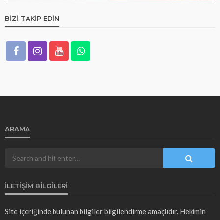
BIZI TAKIP EDIN
ARAMA
İLETIŞIM BILGILERI
Site içeriğinde bulunan bilgiler bilgilendirme amaçlıdır. Hekimin