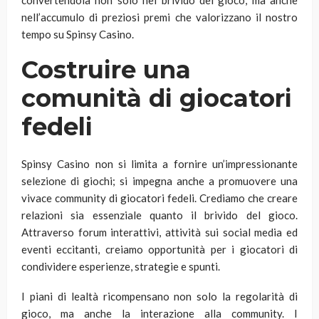
nell’accumulo di preziosi premi che valorizzano il nostro
tempo su Spinsy Casino.
Costruire una
comunità di giocatori
fedeli
Spinsy Casino non si limita a fornire un’impressionante
selezione di giochi; si impegna anche a promuovere una
vivace community di giocatori fedeli. Crediamo che creare
relazioni sia essenziale quanto il brivido del gioco.
Attraverso forum interattivi, attività sui social media ed
eventi eccitanti, creiamo opportunità per i giocatori di
condividere esperienze, strategie e spunti.
I piani di lealtà ricompensano non solo la regolarità di
gioco, ma anche la interazione alla community. I