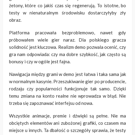
żetony, które co jakiś czas się regenerują. To istotne, bo
testy w nienaturalnym środowisku dostarczyłyby zły
obraz.
Platforma pracowała bezproblemowo, nawet gdy
próbowałem wiele gier naraz. Dla polskiego gracza
solidność jest kluczowa. Realizm demo pozwala ocenić, czy
gra nam odpowiada: czy ma dobre szybkość, jak często są
bonusy i czy w ogóle jest fajna.
Nawigacja między grami w demo jest łatwa i taka sama jak
w normalnym kasynie. Przeszukiwanie gier po producencie,
rodzaju czy popularności funkcjonuje tak samo. Dzięki
temu zmiana na konto realne nie wprowadza w błąd. Nie
trzeba się zapoznawać interfejsu od nowa.
Wszystkie animacje, premie i dźwięki są pełne. Nie ma
obciętych elementów ani zubożonej grafiki, co czasem ma
miejsce u innych. Ta dbałość o szczegóły sprawia, że testy