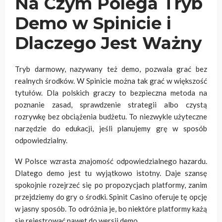
Na Czym Polega Tryb
Demo w Spinicie i
Dlaczego Jest Ważny
Tryb darmowy, nazywany też demo, pozwala grać bez
realnych środków. W Spinicie można tak grać w większość
tytułów. Dla polskich graczy to bezpieczna metoda na
poznanie zasad, sprawdzenie strategii albo czystą
rozrywkę bez obciążenia budżetu. To niezwykle użyteczne
narzędzie do edukacji, jeśli planujemy grę w sposób
odpowiedzialny.
W Polsce wzrasta znajomość odpowiedzialnego hazardu.
Dlatego demo jest tu wyjątkowo istotny. Daje szansę
spokojnie rozejrzeć się po propozycjach platformy, zanim
przejdziemy do gry o środki. Spinit Casino oferuje tę opcję
w jasny sposób. To odróżnia je, bo niektóre platformy każą
się rejestrować nawet do wersji demo.