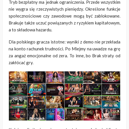
Tryb bezpłatny ma jednak ograniczenia. Przede wszystkim
nie wygra się rzeczywistych pieniędzy. Określone funkcje
społecznościowe czy zawodowe mogą być zablokowane.
Brakuje także uczuć powiązanych z ryzykiem kapitałowym,
a to składowa hazardu.
Dla polskiego gracza istotne: wyniki z demo nie przekłada
na konto rachunek trudności. Po Miejmy na uwadze na grę
za angaż emocjonalne od zera. To inne, bo Brak straty od
zakłócać gry.