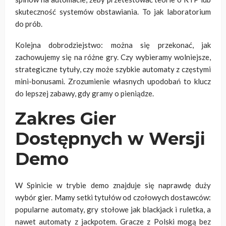
skuteczność systemów obstawiania. To jak laboratorium
do prób.
Kolejna dobrodziejstwo: można się przekonać, jak
zachowujemy się na różne gry. Czy wybieramy wolniejsze,
strategiczne tytuły, czy może szybkie automaty z częstymi
mini-bonusami. Zrozumienie własnych upodobań to klucz
do lepszej zabawy, gdy gramy o pieniądze.
Zakres Gier
Dostępnych w Wersji
Demo
W Spinicie w trybie demo znajduje się naprawdę duży
wybór gier. Mamy setki tytułów od czołowych dostawców:
popularne automaty, gry stołowe jak blackjack i ruletka, a
nawet automaty z jackpotem. Gracze z Polski mogą bez