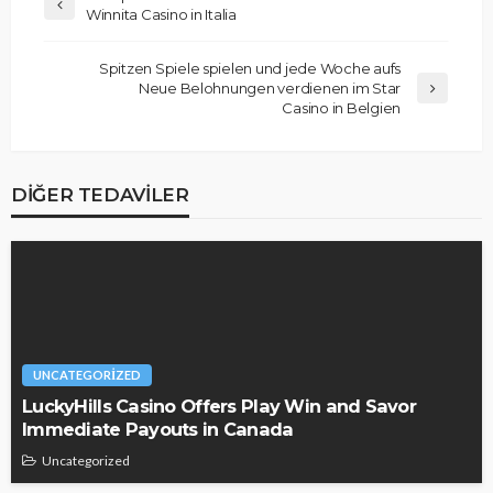
Winnita Casino in Italia
Spitzen Spiele spielen und jede Woche aufs
Neue Belohnungen verdienen im Star
Casino in Belgien
DIĞER TEDAVILER
UNCATEGORIZED
LuckyHills Casino Offers Play Win and Savor
Immediate Payouts in Canada
Uncategorized