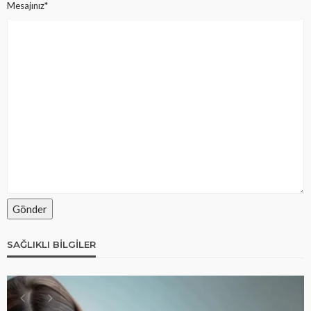
Mesajınız*
SAĞLIKLI BILGILER