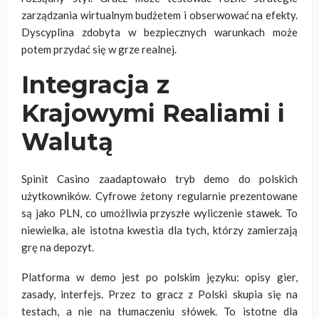
zarządzania wirtualnym budżetem i obserwować na efekty.
Dyscyplina zdobyta w bezpiecznych warunkach może
potem przydać się w grze realnej.
Integracja z
Krajowymi Realiami i
Walutą
Spinit Casino zaadaptowało tryb demo do polskich
użytkowników. Cyfrowe żetony regularnie prezentowane
są jako PLN, co umożliwia przyszłe wyliczenie stawek. To
niewielka, ale istotna kwestia dla tych, którzy zamierzają
grę na depozyt.
Platforma w demo jest po polskim języku: opisy gier,
zasady, interfejs. Przez to gracz z Polski skupia się na
testach, a nie na tłumaczeniu słówek. To istotne dla