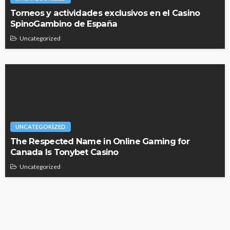
Torneos y actividades exclusivos en el Casino
SpinoGambino de España
Uncategorized
UNCATEGORIZED
The Respected Name in Online Gaming for
Canada Is Tonybet Casino
Uncategorized