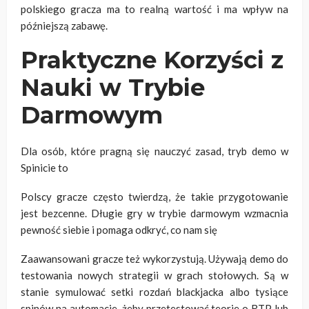
polskiego gracza ma to realną wartość i ma wpływ na
późniejszą zabawę.
Praktyczne Korzyści z
Nauki w Trybie
Darmowym
Dla osób, które pragną się nauczyć zasad, tryb demo w
Spinicie to
Polscy gracze często twierdzą, że takie przygotowanie
jest bezcenne. Długie gry w trybie darmowym wzmacnia
pewność siebie i pomaga odkryć, co nam się
Zaawansowani gracze też wykorzystują. Używają demo do
testowania nowych strategii w grach stołowych. Są w
stanie symulować setki rozdań blackjacka albo tysiące
spinów na automacie, żeby przetestować teorie o RTP lub