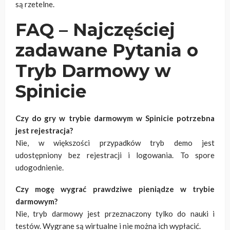
są rzetelne.
FAQ – Najczęściej
zadawane Pytania o
Tryb Darmowy w
Spinicie
Czy do gry w trybie darmowym w Spinicie potrzebna
jest rejestracja?
Nie, w większości przypadków tryb demo jest
udostępniony bez rejestracji i logowania. To spore
udogodnienie.
Czy mogę wygrać prawdziwe pieniądze w trybie
darmowym?
Nie, tryb darmowy jest przeznaczony tylko do nauki i
testów. Wygrane są wirtualne i nie można ich wypłacić.