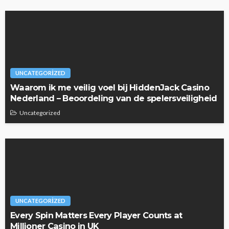
UNCATEGORIZED
Waarom ik me veilig voel bij HiddenJack Casino
Nederland – Beoordeling van de spelersveiligheid
Uncategorized
UNCATEGORIZED
Every Spin Matters Every Player Counts at
Millioner Casino in UK