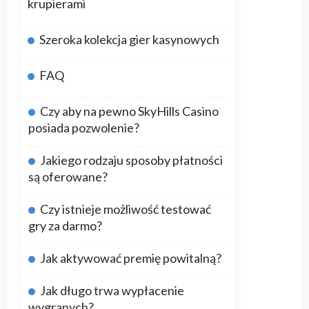
krupierami
Szeroka kolekcja gier kasynowych
FAQ
Czy aby na pewno SkyHills Casino
posiada pozwolenie?
Jakiego rodzaju sposoby płatności
są oferowane?
Czy istnieje możliwość testować
gry za darmo?
Jak aktywować premię powitalną?
Jak długo trwa wypłacenie
wygranych?