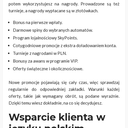
potem wykorzystujesz na nagrody. Prowadzone są też
turnieje, a nagrody wypłacane są w złotówkach.
Bonus na pierwsze wpłaty.
Darmowe spiny do wybranych automatów.
Program lojalnościowy SkyPoints.
Cotygodniowe promocje z ekstra doładowaniem konta.
Turnieje z nagrodami w PLN.
Bonusy za awans w programie VIP.
Oferty świąteczne i okolicznościowe.
Nowe promocje pojawiają się cały czas, więc sprawdzaj
regularnie do odpowiedniej zakładki. Warunki każdej
oferty, takie jak wymagany obrót, są podane wyraźnie.
Dzięki temu wiesz dokładnie, na co się decydujesz.
Wsparcie klienta w