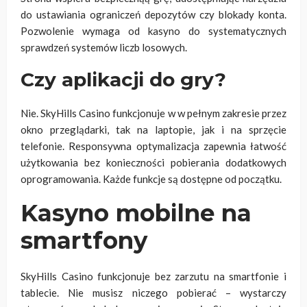
do ustawiania ograniczeń depozytów czy blokady konta.
Pozwolenie wymaga od kasyno do systematycznych
sprawdzeń systemów liczb losowych.
Czy aplikacji do gry?
Nie. SkyHills Casino funkcjonuje w w pełnym zakresie przez
okno przeglądarki, tak na laptopie, jak i na sprzęcie
telefonie. Responsywna optymalizacja zapewnia łatwość
użytkowania bez konieczności pobierania dodatkowych
oprogramowania. Każde funkcje są dostępne od początku.
Kasyno mobilne na
smartfony
SkyHills Casino funkcjonuje bez zarzutu na smartfonie i
tablecie. Nie musisz niczego pobierać – wystarczy