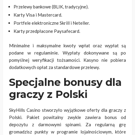
Przelewy bankowe (BLIK, tradycyjne).
Karty Visa i Mastercard.
Portfele elektroniczne Skrill i Neteller.
Karty przedpłacone Paysafecard.
Minimalne i maksymalne kwoty wpłat oraz wypłat są
podane w regulaminie. Wypłaty dokonywane są po
pomyślnej weryfikacji tożsamości. Kasyno nie pobiera
dodatkowych opłat za standardowe przelewy.
Specjalne bonusy dla
graczy z Polski
SkyHills Casino stworzyło wyjątkowe oferty dla graczy z
Polski. Pakiet powitalny zwykle zawiera bonus od
depozytu z darmowymi spinami. Za regularną grę
gromadzisz punkty w programie lojalnościowym, które