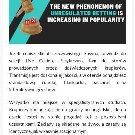
Jeżeli cenisz klimat rzeczywistego kasyna, odwiedź do
sekcji Live Casino. Przyłączysz tam do stołów
prowadzonych przez doświadczonych krupierów.
Transmisja jest doskonałej jakości, a w ofercie odnajdziesz
standardową ruletkę, blackjacka, baccarat oraz
interaktywne gry show.
Wszystko ma miejsce w specjalistycznych studiach.
Krupierzy komunikują się do graczy po angielsku, ale na
czacie jesteś w stanie pogadać też z pozostałymi
uczestnikami. Zakłady są składane na żywo, a zasady są
identyczne, jak w kasynie stacjonarnym.