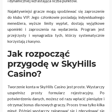
i dynamiczniej wzrastająca liczba punktów.
Najaktywniejsi gracze mogą spodziewać się zaproszenie
do klubu VIP. Jego członkowie posiadają indywidualnego
menedżera, wyższe limity wypłat, dostają wyjątkowe
upominki i zaproszenia na wydarzenia. Program jest
przejrzysty i wynagradza tych, którzy systematycznie
korzystają z kasyno.
Jak rozpocząć
przygodę w SkyHills
Casino?
Tworzenie konta w SkyHills Casino jest proste. Wystarczy
uzupełnisz prosty formularz rejestracyjny. Po
potwierdzeniu danych, możesz od razu wpłacić pieniądze i
otrzymać bonus dla nowych graczy. Proces trwa tylko kilka
minut. Później wystarczy zalogować się i zdecydować się