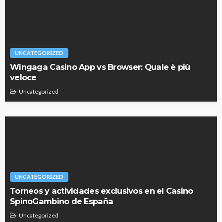
UNCATEGORIZED
Wingaga Casino App vs Browser: Quale è più
veloce
Uncategorized
UNCATEGORIZED
Torneos y actividades exclusivos en el Casino
SpinoGambino de España
Uncategorized