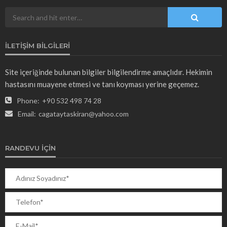
İLETIŞIM BILGILERI
Site içeriğinde bulunan bilgiler bilgilendirme amaçlıdır. Hekimin
hastasını muayene etmesi ve tanı koyması yerine geçemez.
Phone:
+90 532 498 74 28
Email:
cagataytaskiran@yahoo.com
RANDEVU İÇIN