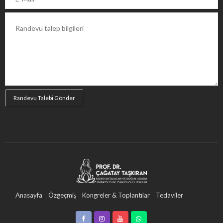
Anasayfa
Özgeçmiş
Kongreler & Toplantılar
Tedaviler
Videolar
Blog
Basın
İletişim
Doktorlar İçin