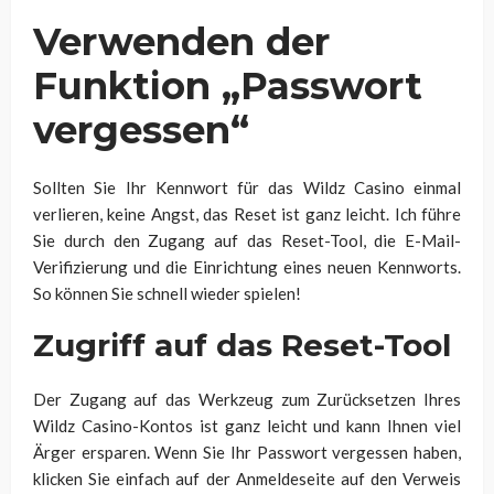
Verwenden der
Funktion „Passwort
vergessen“
Sollten Sie Ihr Kennwort für das Wildz Casino einmal
verlieren, keine Angst, das Reset ist ganz leicht. Ich führe
Sie durch den Zugang auf das Reset-Tool, die E-Mail-
Verifizierung und die Einrichtung eines neuen Kennworts.
So können Sie schnell wieder spielen!
Zugriff auf das Reset-Tool
Der Zugang auf das Werkzeug zum Zurücksetzen Ihres
Wildz Casino-Kontos ist ganz leicht und kann Ihnen viel
Ärger ersparen. Wenn Sie Ihr Passwort vergessen haben,
klicken Sie einfach auf der Anmeldeseite auf den Verweis