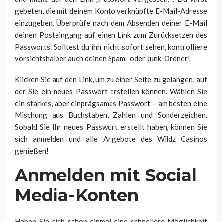
gebeten, die mit deinem Konto verknüpfte E-Mail-Adresse
einzugeben. Überprüfe nach dem Absenden deiner E-Mail
deinen Posteingang auf einen Link zum Zurücksetzen des
Passworts. Solltest du ihn nicht sofort sehen, kontrolliere
vorsichtshalber auch deinen Spam- oder Junk-Ordner!
Klicken Sie auf den Link, um zu einer Seite zu gelangen, auf
der Sie ein neues Passwort erstellen können. Wählen Sie
ein starkes, aber einprägsames Passwort – am besten eine
Mischung aus Buchstaben, Zahlen und Sonderzeichen.
Sobald Sie Ihr neues Passwort erstellt haben, können Sie
sich anmelden und alle Angebote des Wildz Casinos
genießen!
Anmelden mit Social
Media-Konten
Haben Sie sich schon einmal eine schnellere Möglichkeit