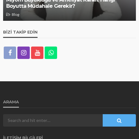
Boyutta Müdahale Gerekir?
Blog
BIZI TAKIP EDIN
ARAMA
İLETIŞIM BILGILERI