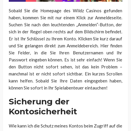
Sobald Sie die Homepage des Wildz Casinos gefunden
haben, kommen Sie mit nur einem Klick zur Anmeldeseite.
Suchen Sie nach den leuchtenden „Anmelden“-Button, der
sich in der Regel oben rechts auf dem Bildschirm befindet.
Er ist Ihr Schlüssel zu Ihrem Konto. Klicken Sie kurz darauf
und Sie gelangen direkt zum Anmeldebereich. Hier finden
Sie Felder, in die Sie Ihren Benutzernamen und Ihr
Passwort eingeben können. Es ist sehr einfach! Wenn Sie
den Button nicht sofort sehen, ist das kein Problem –
manchmal ist er nicht sofort sichtbar. Ein kurzes Scrollen
kann helfen. Sobald Sie Ihre Daten eingegeben haben,
können Sie sofort in Ihr Spielabenteuer eintauchen!
Sicherung der
Kontosicherheit
Wie kann ich die Schutz meines Kontos beim Zugriff auf die