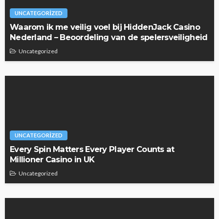
UNCATEGORIZED
Waarom ik me veilig voel bij HiddenJack Casino
Nederland – Beoordeling van de spelersveiligheid
Uncategorized
UNCATEGORIZED
Every Spin Matters Every Player Counts at
Millioner Casino in UK
Uncategorized