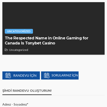
UNCATEGORIZED
The Respected Name in Online Gaming for
Canada Is Tonybet Casino
Uncategorized
ŞIMDI RANDEVU OLUŞTURUN!
Adınız - Soyadınız*