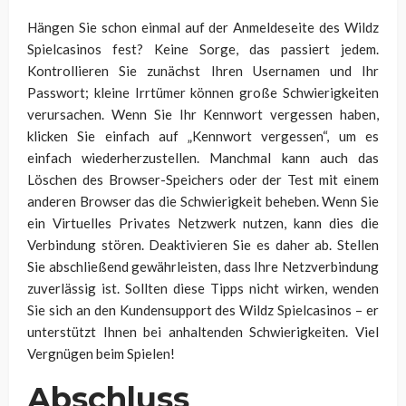
Hängen Sie schon einmal auf der Anmeldeseite des Wildz
Spielcasinos fest? Keine Sorge, das passiert jedem.
Kontrollieren Sie zunächst Ihren Usernamen und Ihr
Passwort; kleine Irrtümer können große Schwierigkeiten
verursachen. Wenn Sie Ihr Kennwort vergessen haben,
klicken Sie einfach auf „Kennwort vergessen“, um es
einfach wiederherzustellen. Manchmal kann auch das
Löschen des Browser-Speichers oder der Test mit einem
anderen Browser das die Schwierigkeit beheben. Wenn Sie
ein Virtuelles Privates Netzwerk nutzen, kann dies die
Verbindung stören. Deaktivieren Sie es daher ab. Stellen
Sie abschließend gewährleisten, dass Ihre Netzverbindung
zuverlässig ist. Sollten diese Tipps nicht wirken, wenden
Sie sich an den Kundensupport des Wildz Spielcasinos – er
unterstützt Ihnen bei anhaltenden Schwierigkeiten. Viel
Vergnügen beim Spielen!
Abschluss