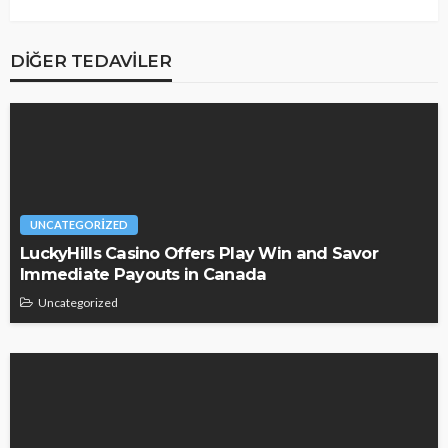
DIĞER TEDAVILER
UNCATEGORIZED
LuckyHills Casino Offers Play Win and Savor
Immediate Payouts in Canada
Uncategorized