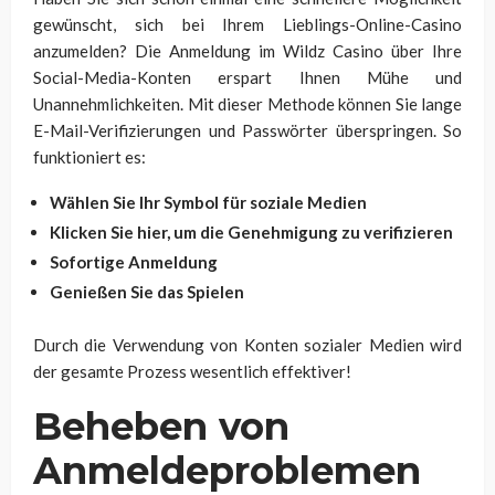
gewünscht, sich bei Ihrem Lieblings-Online-Casino
anzumelden? Die Anmeldung im Wildz Casino über Ihre
Social-Media-Konten erspart Ihnen Mühe und
Unannehmlichkeiten. Mit dieser Methode können Sie lange
E-Mail-Verifizierungen und Passwörter überspringen. So
funktioniert es:
Wählen Sie Ihr Symbol für soziale Medien
Klicken Sie hier, um die Genehmigung zu verifizieren
Sofortige Anmeldung
Genießen Sie das Spielen
Durch die Verwendung von Konten sozialer Medien wird
der gesamte Prozess wesentlich effektiver!
Beheben von
Anmeldeproblemen