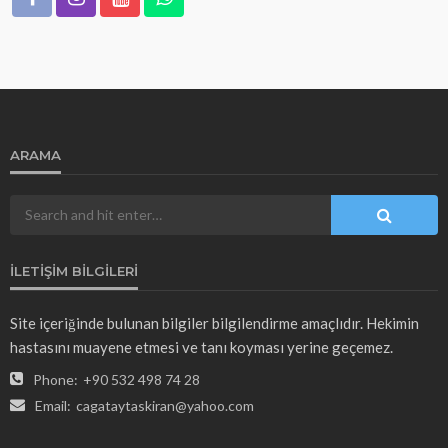
ARAMA
İLETIŞIM BILGILERI
Site içeriğinde bulunan bilgiler bilgilendirme amaçlıdır. Hekimin
hastasını muayene etmesi ve tanı koyması yerine geçemez.
Phone:
+90 532 498 74 28
Email:
cagataytaskiran@yahoo.com