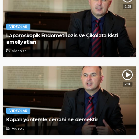
2:58
VIDEOLAR
Laparoskopik Endometriozis ve Çikolata kisti
ameliyatları
Videolar
2:10
VIDEOLAR
Kapalı yöntemle cerrahi ne demektir
Videolar