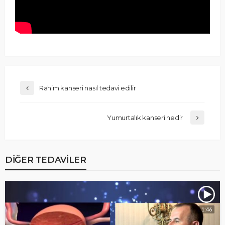
Rahim kanseri nasıl tedavi edilir
Yumurtalık kanseri nedir
DIĞER TEDAVILER
1:46