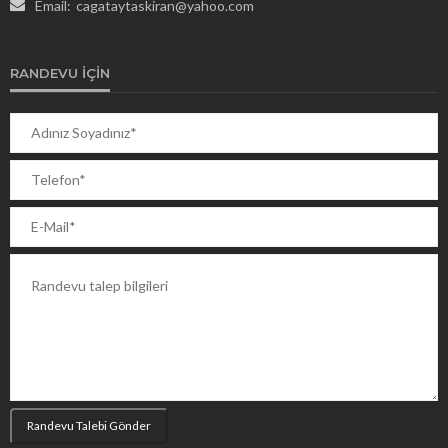
Email:
cagataytaskiran@yahoo.com
RANDEVU İÇIN