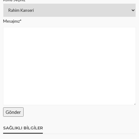
Mesajınız*
SAĞLIKLI BILGILER