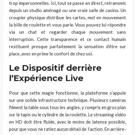
trop impersonnelles. Ici, tout se passe en direct, retransmis
depuis un studio aménagé ou une vraie salle de casino. Un
croupier physique distribue les cartes, met en mouvement
la bille de roulette et vous parle. Vous pouvez lui répondre
via un chat et regarder chaque mouvement sans
interruption. Cette transparence et ce contact humain
restituent presque parfaitement la sensation d’être sur
place, avec en prime le confort de chez soi.
Le Dispositif derrière
l’Expérience Live
Pour que cette magie fonctionne, la plateforme s’appuie
sur une solide infrastructure technique. Plusieurs caméras
filment la table sous tous les angles, y compris en gros plan
sur le tapis ou le cylindre de la roulette. Le streaming vidéo
en HD doit être fluide, avec le moins de latence possible,
pour que vous ne ratiez aucun détail de l’action. En arrière-