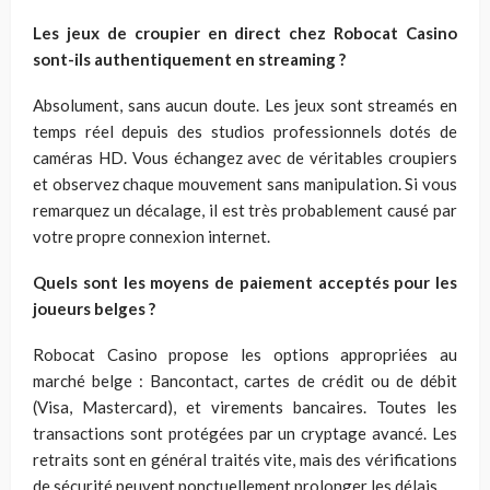
Les jeux de croupier en direct chez Robocat Casino
sont-ils authentiquement en streaming ?
Absolument, sans aucun doute. Les jeux sont streamés en
temps réel depuis des studios professionnels dotés de
caméras HD. Vous échangez avec de véritables croupiers
et observez chaque mouvement sans manipulation. Si vous
remarquez un décalage, il est très probablement causé par
votre propre connexion internet.
Quels sont les moyens de paiement acceptés pour les
joueurs belges ?
Robocat Casino propose les options appropriées au
marché belge : Bancontact, cartes de crédit ou de débit
(Visa, Mastercard), et virements bancaires. Toutes les
transactions sont protégées par un cryptage avancé. Les
retraits sont en général traités vite, mais des vérifications
de sécurité peuvent ponctuellement prolonger les délais.