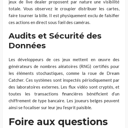
jeux de live dealer proposent par nature une visibilité
totale. Vous observez le croupier distribuer les cartes,
faire tourner la bille. Il est physiquement exclu de falsifier
ces actions en direct sous l’œil des caméras.
Audits et Sécurité des
Données
Les développeurs de ces jeux mettent en œuvre des
générateurs de nombres aléatoires (RNG) certifiés pour
les éléments stochastiques, comme la roue de Dream
Catcher. Ces systèmes sont inspectés périodiquement par
des laboratoires externes. Les flux vidéo sont cryptés, et
toutes les transactions financières bénéficient d’un
chiffrement de type bancaire. Les joueurs belges peuvent
ainsi se focaliser sur leur jeu l’esprit paisible.
Foire aux questions