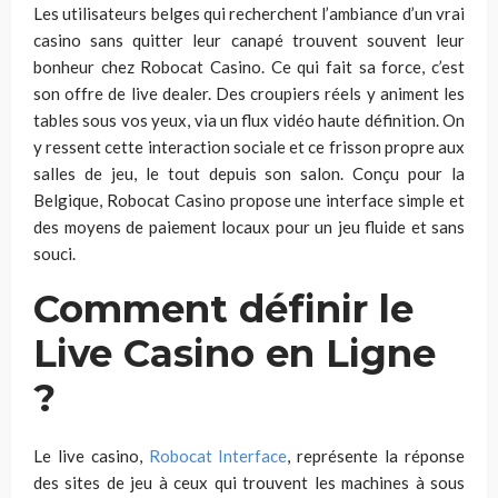
Les utilisateurs belges qui recherchent l’ambiance d’un vrai
casino sans quitter leur canapé trouvent souvent leur
bonheur chez Robocat Casino. Ce qui fait sa force, c’est
son offre de live dealer. Des croupiers réels y animent les
tables sous vos yeux, via un flux vidéo haute définition. On
y ressent cette interaction sociale et ce frisson propre aux
salles de jeu, le tout depuis son salon. Conçu pour la
Belgique, Robocat Casino propose une interface simple et
des moyens de paiement locaux pour un jeu fluide et sans
souci.
Comment définir le
Live Casino en Ligne
?
Le live casino,
Robocat Interface
, représente la réponse
des sites de jeu à ceux qui trouvent les machines à sous