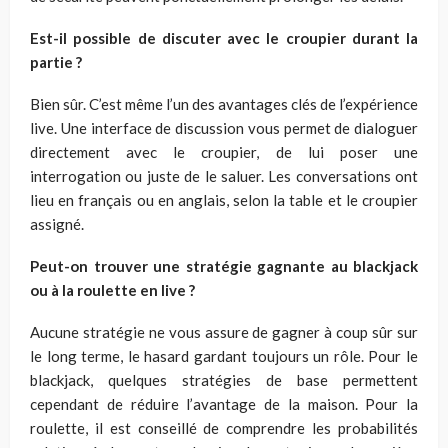
Est-il possible de discuter avec le croupier durant la
partie ?
Bien sûr. C’est même l’un des avantages clés de l’expérience
live. Une interface de discussion vous permet de dialoguer
directement avec le croupier, de lui poser une
interrogation ou juste de le saluer. Les conversations ont
lieu en français ou en anglais, selon la table et le croupier
assigné.
Peut-on trouver une stratégie gagnante au blackjack
ou à la roulette en live ?
Aucune stratégie ne vous assure de gagner à coup sûr sur
le long terme, le hasard gardant toujours un rôle. Pour le
blackjack, quelques stratégies de base permettent
cependant de réduire l’avantage de la maison. Pour la
roulette, il est conseillé de comprendre les probabilités