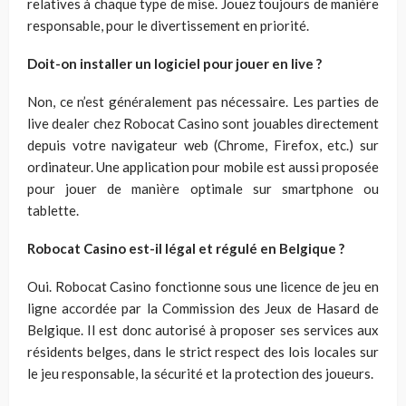
relatives à chaque type de mise. Jouez toujours de manière
responsable, pour le divertissement en priorité.
Doit-on installer un logiciel pour jouer en live ?
Non, ce n’est généralement pas nécessaire. Les parties de
live dealer chez Robocat Casino sont jouables directement
depuis votre navigateur web (Chrome, Firefox, etc.) sur
ordinateur. Une application pour mobile est aussi proposée
pour jouer de manière optimale sur smartphone ou
tablette.
Robocat Casino est-il légal et régulé en Belgique ?
Oui. Robocat Casino fonctionne sous une licence de jeu en
ligne accordée par la Commission des Jeux de Hasard de
Belgique. Il est donc autorisé à proposer ses services aux
résidents belges, dans le strict respect des lois locales sur
le jeu responsable, la sécurité et la protection des joueurs.