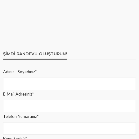
ŞIMDI RANDEVU OLUŞTURUN!
Adınız - Soyadınız*
E-Mail Adresiniz*
Telefon Numaranız*
Konu Seçiniz*