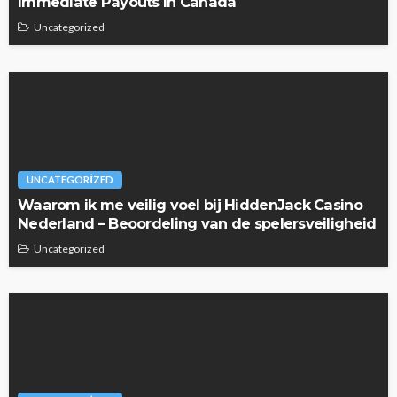
Immediate Payouts in Canada
Uncategorized
UNCATEGORIZED
Waarom ik me veilig voel bij HiddenJack Casino
Nederland – Beoordeling van de spelersveiligheid
Uncategorized