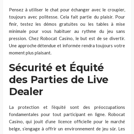
Pensez à utiliser le chat pour échanger avec le croupier,
toujours avec politesse. Cela fait partie du plaisir. Pour
finir, testez les démos gratuites ou les tables à mise
minimale pour vous habituer au rythme du jeu sans
pression. Chez Robocat Casino, le but est de se divertir.
Une approche détendue et informée rendra toujours votre
moment plus plaisant.
Sécurité et Équité
des Parties de Live
Dealer
La protection et l’équité sont des préoccupations
fondamentales pour tout participant en ligne. Robocat
Casino, qui jouit d’une licence officielle pour le marché
belge, s’engage à offrir un environnement de jeu sûr. Les