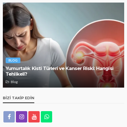
BLOG
Yumurtalık Kisti Türleri ve Kanser Riski: Hangisi
Tehlikeli?
Blog
BIZI TAKIP EDIN