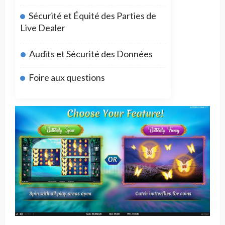
Sécurité et Équité des Parties de
Live Dealer
Audits et Sécurité des Données
Foire aux questions