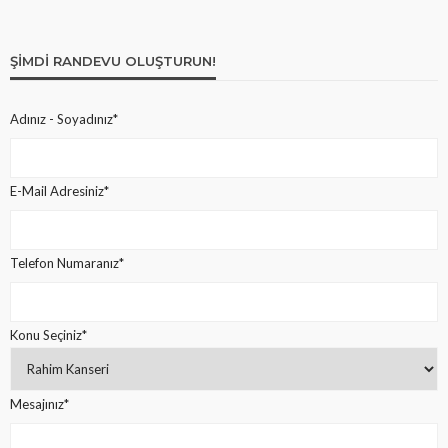
ŞIMDI RANDEVU OLUŞTURUN!
Adınız - Soyadınız*
E-Mail Adresiniz*
Telefon Numaranız*
Konu Seçiniz*
Mesajınız*