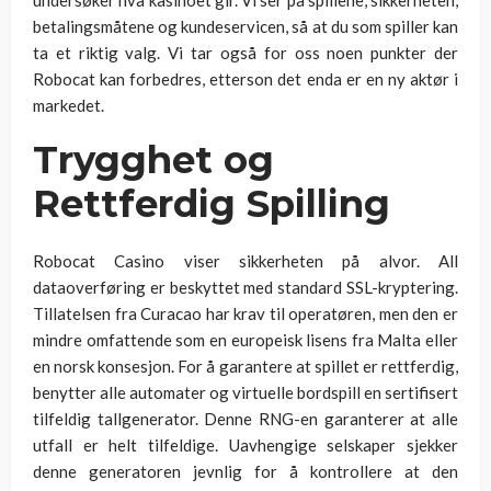
undersøker hva kasinoet gir. Vi ser på spillene, sikkerheten,
betalingsmåtene og kundeservicen, så at du som spiller kan
ta et riktig valg. Vi tar også for oss noen punkter der
Robocat kan forbedres, etterson det enda er en ny aktør i
markedet.
Trygghet og
Rettferdig Spilling
Robocat Casino viser sikkerheten på alvor. All
dataoverføring er beskyttet med standard SSL-kryptering.
Tillatelsen fra Curacao har krav til operatøren, men den er
mindre omfattende som en europeisk lisens fra Malta eller
en norsk konsesjon. For å garantere at spillet er rettferdig,
benytter alle automater og virtuelle bordspill en sertifisert
tilfeldig tallgenerator. Denne RNG-en garanterer at alle
utfall er helt tilfeldige. Uavhengige selskaper sjekker
denne generatoren jevnlig for å kontrollere at den