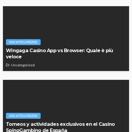
UNCATEGORIZED
Wingaga Casino App vs Browser: Quale è più
veloce
Uncategorized
UNCATEGORIZED
Torneos y actividades exclusivos en el Casino
SpinoGambino de España