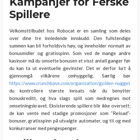
Kampanjer for Ferske
Spillere
Velkomsttilbudet hos Robocat er en samling som deles
over dine tre innledende innskudd. Den fullstendige
summen kan bli forholdsvis høy, og inneholder normalt av
bonusmidler og gratisspinn. Som ved de mange andre
kasinoer må du omsette bonusen et visst antall ganger før
du kan ta ut eventuelle gevinster. Det er derfor lurt å
gjennomgå vilkårene omhyggelig. Særlig bør
https://www.crunchbase.com/organization/golden-nugget
du kontrollere største innsats når du benytter
bonuskreditt, og hva slags spill som medregnes mot
omsetningskravet. Eksisterende spillere blir ikke oversett;
de kan vente med stadige promosjoner som “Reload”-
bonuser, gratisspinn på utvalgte automater, og til og med
konkurranser med pengespenger.