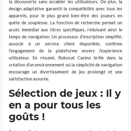
la découverte sans accabler les utilisateurs. De plus, la
design adaptative garantit la compatibilité avec tous les
appareils, pour le plus grand bien-être des joueurs en
quête de souplesse. La fonction de recherche permet un
accès immédiat aux titres spécifiques, réduisant ainsi le
temps de navigation. Un processus d’inscription simplifié,
associé à un service client disponible, confirme
l’engagement de la plateforme envers l’expérience
utilisateur. En résumé, Robocat Casino brille dans la
création d’un environnement où la simplicité de navigation
encourage un divertissement de jeu prolongé et une
satisfaction assurée.
Sélection de jeux : Il y
en a pour tous les
goûts !