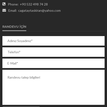
Phone:
+90 532 498 74 28
Email:
cagataytaskiran@yahoo.com
RANDEVU İÇIN