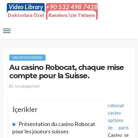
Video Library
+90 532 498 7428
Doktorlara Özel
Randevu İçin Tıklayın
UNCATEGORIZED
Au casino Robocat, chaque mise
compte pour la Suisse.
Uncategorized
robocat
İçerikler
casino
options
Présentation du casino Robocat
de paris
pour les joueurs suisses
Casino se