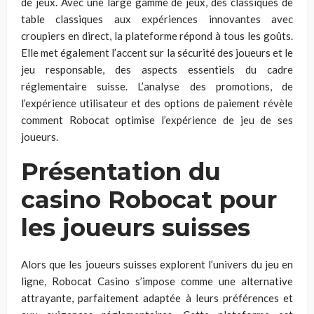
de jeux. Avec une large gamme de jeux, des classiques de
table classiques aux expériences innovantes avec
croupiers en direct, la plateforme répond à tous les goûts.
Elle met également l’accent sur la sécurité des joueurs et le
jeu responsable, des aspects essentiels du cadre
réglementaire suisse. L’analyse des promotions, de
l’expérience utilisateur et des options de paiement révèle
comment Robocat optimise l’expérience de jeu de ses
joueurs.
Présentation du
casino Robocat pour
les joueurs suisses
Alors que les joueurs suisses explorent l’univers du jeu en
ligne, Robocat Casino s’impose comme une alternative
attrayante, parfaitement adaptée à leurs préférences et