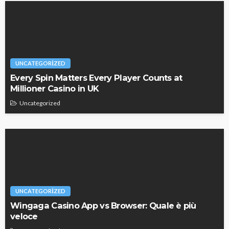
UNCATEGORIZED
Every Spin Matters Every Player Counts at
Millioner Casino in UK
Uncategorized
UNCATEGORIZED
Wingaga Casino App vs Browser: Quale è più
veloce