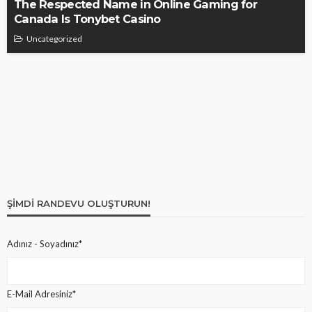
The Respected Name in Online Gaming for
Canada Is Tonybet Casino
Uncategorized
ŞIMDI RANDEVU OLUŞTURUN!
Adınız - Soyadınız*
E-Mail Adresiniz*