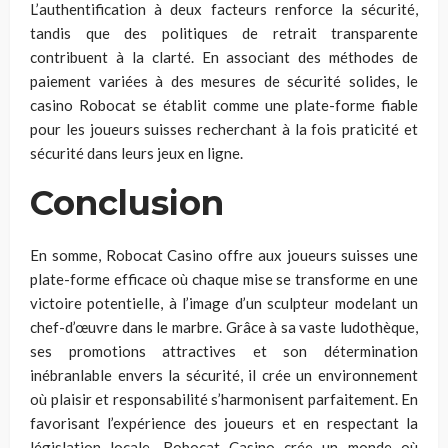
L’authentification à deux facteurs renforce la sécurité,
tandis que des politiques de retrait transparente
contribuent à la clarté. En associant des méthodes de
paiement variées à des mesures de sécurité solides, le
casino Robocat se établit comme une plate-forme fiable
pour les joueurs suisses recherchant à la fois praticité et
sécurité dans leurs jeux en ligne.
Conclusion
En somme, Robocat Casino offre aux joueurs suisses une
plate-forme efficace où chaque mise se transforme en une
victoire potentielle, à l’image d’un sculpteur modelant un
chef-d’œuvre dans le marbre. Grâce à sa vaste ludothèque,
ses promotions attractives et son détermination
inébranlable envers la sécurité, il crée un environnement
où plaisir et responsabilité s’harmonisent parfaitement. En
favorisant l’expérience des joueurs et en respectant la
législation locale, Robocat Casino crée un monde où