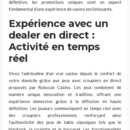
définitive, les promotions uniques sont un aspect
fondamental d’une expérience de casino enrichissante.
Expérience avec un
dealer en direct :
Activité en temps
réel
Vivez l’adrénaline d’un vrai casino depuis le confort de
votre domicile grâce aux jeux avec croupiers en direct
proposés par Robocat Casino. Ces jeux combinent de
manière unique innovation et tradition, offrant une
expérience immersive grâce à la diffusion en haute
définition. Les joueurs communiquent en temps réel avec
des croupiers professionnels, renforçant ainsi
l’authenticité des jeux de table classiques tels que le
blackjack, la roulette et le baccarat. Les fonctionnalités