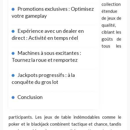
collection
Promotions exclusives : Optimisez
étendue
votre gameplay
de jeux de
qualité,
Expérience avec un dealer en
ciblant les
direct : Activité en temps réel
goûts de
tous les
Machines à sous excitantes :
Tournez la roue et remportez
Jackpots progressifs : à la
conquête du gros lot
Conclusion
participants. Les jeux de table indémodables comme le
poker et le blackjack combinent tactique et chance, tandis