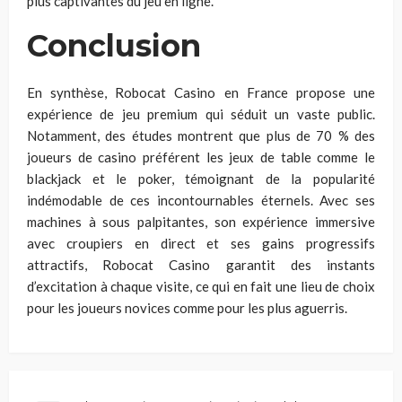
plus captivantes du jeu en ligne.
Conclusion
En synthèse, Robocat Casino en France propose une
expérience de jeu premium qui séduit un vaste public.
Notamment, des études montrent que plus de 70 % des
joueurs de casino préférent les jeux de table comme le
blackjack et le poker, témoignant de la popularité
indémodable de ces incontournables éternels. Avec ses
machines à sous palpitantes, son expérience immersive
avec croupiers en direct et ses gains progressifs
attractifs, Robocat Casino garantit des instants
d’excitation à chaque visite, ce qui en fait une lieu de choix
pour les joueurs novices comme pour les plus aguerris.