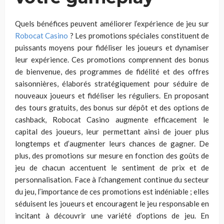
Quels bénéfices peuvent améliorer l’expérience de jeu sur
Robocat Casino
? Les promotions spéciales constituent de
puissants moyens pour fidéliser les joueurs et dynamiser
leur expérience. Ces promotions comprennent des bonus
de bienvenue, des programmes de fidélité et des offres
saisonnières, élaborés stratégiquement pour séduire de
nouveaux joueurs et fidéliser les réguliers. En proposant
des tours gratuits, des bonus sur dépôt et des options de
cashback, Robocat Casino augmente efficacement le
capital des joueurs, leur permettant ainsi de jouer plus
longtemps et d’augmenter leurs chances de gagner. De
plus, des promotions sur mesure en fonction des goûts de
jeu de chacun accentuent le sentiment de prix et de
personnalisation. Face à l’changement continue du secteur
du jeu, l’importance de ces promotions est indéniable ; elles
séduisent les joueurs et encouragent le jeu responsable en
incitant à découvrir une variété d’options de jeu. En