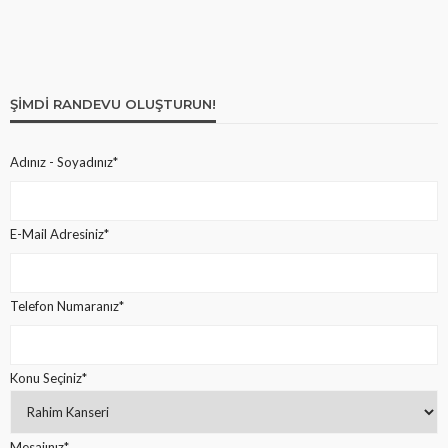
ŞIMDI RANDEVU OLUŞTURUN!
Adınız - Soyadınız*
E-Mail Adresiniz*
Telefon Numaranız*
Konu Seçiniz*
Mesajınız*