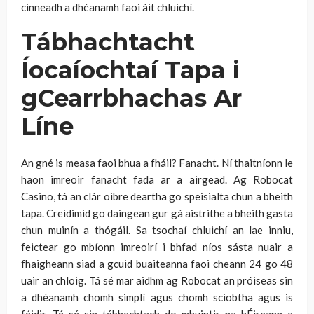
cinneadh a dhéanamh faoi áit chluichí.
Tábhachtacht
Íocaíochtaí Tapa i
gCearrbhachas Ar
Líne
An gné is measa faoi bhua a fháil? Fanacht. Ní thaitníonn le
haon imreoir fanacht fada ar a airgead. Ag Robocat
Casino, tá an clár oibre deartha go speisialta chun a bheith
tapa. Creidimid go daingean gur gá aistrithe a bheith gasta
chun muinín a thógáil. Sa tsochaí chluichí an lae inniu,
feictear go mbíonn imreoirí i bhfad níos sásta nuair a
fhaigheann siad a gcuid buaiteanna faoi cheann 24 go 48
uair an chloig. Tá sé mar aidhm ag Robocat an próiseas sin
a dhéanamh chomh simplí agus chomh sciobtha agus is
féidir. Tá sé sin tábhachtach do mhuintir na hÉireann a