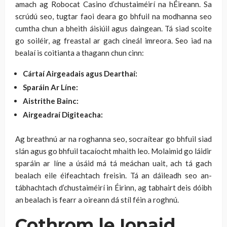
amach ag Robocat Casino d’chustaiméirí na hÉireann. Sa
scrúdú seo, tugtar faoi deara go bhfuil na modhanna seo
cumtha chun a bheith áisiúil agus daingean. Tá siad scoite
go soiléir, ag freastal ar gach cineál imreora. Seo iad na
bealaí is coitianta a thagann chun cinn:
Cártaí Airgeadais agus Dearthaí:
Sparáin Ar Líne:
Aistrithe Bainc:
Airgeadraí Digiteacha:
Ag breathnú ar na roghanna seo, socraítear go bhfuil siad
slán agus go bhfuil tacaíocht mhaith leo. Molaimid go láidir
sparáin ar líne a úsáid má tá meáchan uait, ach tá gach
bealach eile éifeachtach freisin. Tá an dáileadh seo an-
tábhachtach d’chustaiméirí in Éirinn, ag tabhairt deis dóibh
an bealach is fearr a oireann dá stíl féin a roghnú.
Cothrom le Ionaid