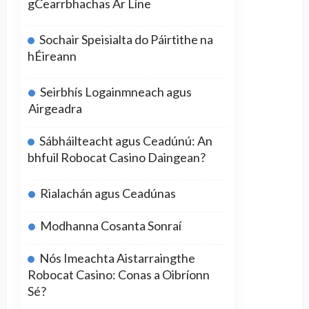
gCearrbhachas Ar Líne
Sochair Speisialta do Páirtithe na
hÉireann
Seirbhís Logainmneach agus
Airgeadra
Sábháilteacht agus Ceadúnú: An
bhfuil Robocat Casino Daingean?
Rialachán agus Ceadúnas
Modhanna Cosanta Sonraí
Nós Imeachta Aistarraingthe
Robocat Casino: Conas a Oibríonn
Sé?