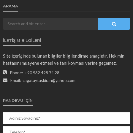
ARAMA
İLETIŞIM BILGILERI
Site içeriğinde bulunan bilgiler bilgilendirme amaçlıdır. Hekimin
hastasını muayene etmesi ve tanı koyması yerine geçemez.
Phone:
+90 532 498 74 28
Email:
cagataytaskiran@yahoo.com
RANDEVU İÇIN