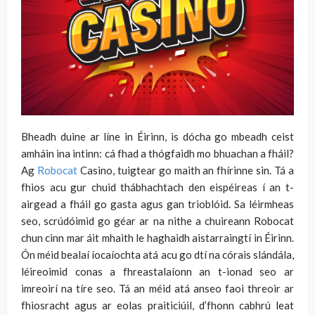
Bheadh duine ar líne in Éirinn, is dócha go mbeadh ceist
amháin ina intinn: cá fhad a thógfaidh mo bhuachan a fháil?
Ag
Robocat
Casino, tuigtear go maith an fhírinne sin. Tá a
fhios acu gur chuid thábhachtach den eispéireas í an t-
airgead a fháil go gasta agus gan trioblóid. Sa léirmheas
seo, scrúdóimid go géar ar na nithe a chuireann Robocat
chun cinn mar áit mhaith le haghaidh aistarraingtí in Éirinn.
Ón méid bealaí íocaíochta atá acu go dtí na córais slándála,
léireoimid conas a fhreastalaíonn an t-ionad seo ar
imreoirí na tíre seo. Tá an méid atá anseo faoi threoir ar
fhiosracht agus ar eolas praiticiúil, d’fhonn cabhrú leat