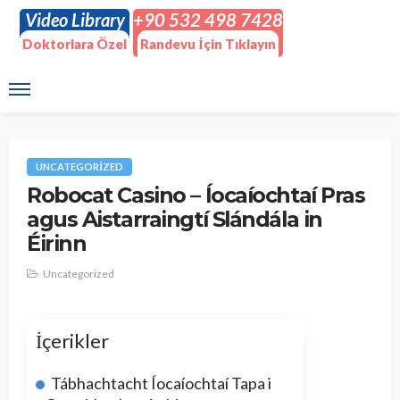
Video Library
+90 532 498 7428
Doktorlara Özel
Randevu İçin Tıklayın
UNCATEGORIZED
Robocat Casino – Íocaíochtaí Pras
agus Aistarraingtí Slándála in
Éirinn
Uncategorized
İçerikler
Tábhachtacht Íocaíochtaí Tapa i