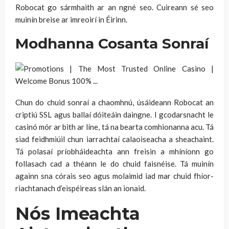
Robocat go sármhaith ar an ngné seo. Cuireann sé seo
muinín breise ar imreoirí in Éirinn.
Modhanna Cosanta Sonraí
Chun do chuid sonraí a chaomhnú, úsáideann Robocat an
criptiú SSL agus ballaí dóiteáin daingne. I gcodarsnacht le
casinó mór ar bith ar líne, tá na bearta comhionanna acu. Tá
siad feidhmiúil chun iarrachtaí calaoiseacha a sheachaint.
Tá polasaí príobháideachta ann freisin a mhíníonn go
follasach cad a théann le do chuid faisnéise. Tá muinín
againn sna córais seo agus molaimid iad mar chuid fhíor-
riachtanach d’eispéireas slán an ionaid.
Nós Imeachta