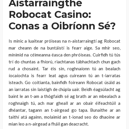
Aistarraingthe
Robocat Casino:
Conas a Oibríonn Sé?
Is minic a luaitear próiseas na n-aistarraingtí ag Robocat
mar cheann de na buntáistí is fearr aige. Sa mhír seo,
mínímid na céimeanna éasca den phróiseas. Cuirfidh tú tús
trí do chuntas a fhíorú, riachtanas tábhachtach chun gach
rud a chosaint. Tar éis sin, roghnaíonn tú an bealach
íocaíochta is fearr leat agus cuireann tú an t-iarratas
isteach. Go coitianta, bainfidh foireann Robocat úsáid as
an iarratas sin laistigh de chúpla uair. Beidh éagsúlacht ag
baint le an t-am a thógfaidh sé ag brath ar an mbealach a
roghnaigh tú, ach mar gheall ar an obair éifeachtúil a
dhéantar, tagann an t-airgead go tapa. Bunaithe ar an
taithí atá againn, molaimid an t-ionad seo do dhaoine ar
mian leo a n-airgead a fháil gan deacracht.