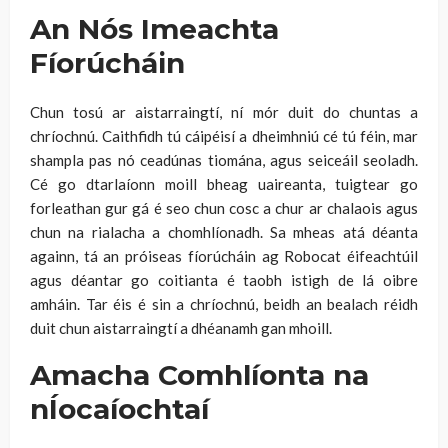
An Nós Imeachta
Fíorúcháin
Chun tosú ar aistarraingtí, ní mór duit do chuntas a
chríochnú. Caithfidh tú cáipéisí a dheimhniú cé tú féin, mar
shampla pas nó ceadúnas tiomána, agus seiceáil seoladh.
Cé go dtarlaíonn moill bheag uaireanta, tuigtear go
forleathan gur gá é seo chun cosc a chur ar chalaois agus
chun na rialacha a chomhlíonadh. Sa mheas atá déanta
againn, tá an próiseas fíorúcháin ag Robocat éifeachtúil
agus déantar go coitianta é taobh istigh de lá oibre
amháin. Tar éis é sin a chríochnú, beidh an bealach réidh
duit chun aistarraingtí a dhéanamh gan mhoill.
Amacha Comhlíonta na
nÍocaíochtaí