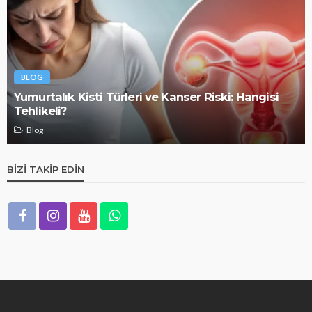
BLOG
Yumurtalık Kisti Türleri ve Kanser Riski: Hangisi
Tehlikeli?
Blog
BIZI TAKIP EDIN