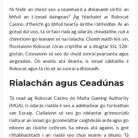
Ní féidir an cheist seo a neamhaird a dhéanamh uirthi: an
bhfuil an t-ionad daingean? Ag féachaint ar Robocat
Casino, d’fheicfé go bhfuil bearta áirithe i bhfeidhm. Ar an
gcéad dul síos, tá sé faoi rialú ag údaráis cheadaithe, rud a
chinntíonn go leanann sé na rialacha. Chomh maith leis sin,
fhostaíonn Robocat córas criptithe ar a dtugtar SSL 128-
giotán. Cosnaíonn sé seo do chuid sonraí pearsanta agus
airgeadais. Ón anailís atá déanta, is ionad sábháilte é
Robocat agus tá clú air as sonraí a dhíonadh.
Rialachán agus Ceadúnas
Tá cead ag Robocat Casino ón Malta Gaming Authority
(MGA). Is údarás rialála é seo a admhaítear go forleathan
san Eoraip. Ciallaíonn sé seo go ndéantar grinnscrúdú
rialta ar an ionad, go gcoimeádtar caighdeáin arda agus go
mbíonn an cluiche cothrom. Sa mheas atá againn, is gné
ríthábhachtach í an rialáil seo chun muinín a bhunú. Tá