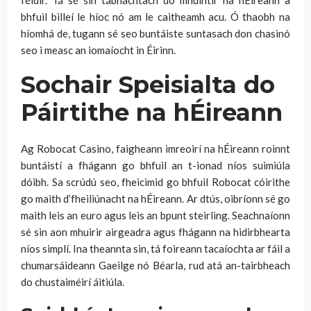
bhfuil billeí le híoc nó am le caitheamh acu. Ó thaobh na
híomhá de, tugann sé seo buntáiste suntasach don chasinó
seo i measc an iomaíocht in Éirinn.
Sochair Speisialta do
Páirtithe na hÉireann
Ag Robocat Casino, faigheann imreoirí na hÉireann roinnt
buntáistí a fhágann go bhfuil an t-ionad níos suimiúla
dóibh. Sa scrúdú seo, fheicimid go bhfuil Robocat cóirithe
go maith d’fheiliúnacht na hÉireann. Ar dtús, oibríonn sé go
maith leis an euro agus leis an bpunt steirling. Seachnaíonn
sé sin aon mhuirir airgeadra agus fhágann na hidirbhearta
níos simplí. Ina theannta sin, tá foireann tacaíochta ar fáil a
chumarsáideann Gaeilge nó Béarla, rud atá an-tairbheach
do chustaiméirí áitiúla.