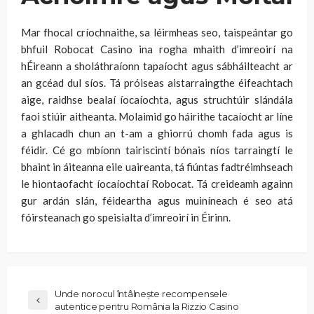
Mar fhocal críochnaithe, sa léirmheas seo, taispeántar go
bhfuil Robocat Casino ina rogha mhaith d’imreoirí na
hÉireann a sholáthraíonn tapaíocht agus sábháilteacht ar
an gcéad dul síos. Tá próiseas aistarraingthe éifeachtach
aige, raidhse bealaí íocaíochta, agus struchtúir slándála
faoi stiúir aitheanta. Molaimid go háirithe tacaíocht ar líne
a ghlacadh chun an t-am a ghiorrú chomh fada agus is
féidir. Cé go mbíonn tairiscintí bónais níos tarraingtí le
bhaint in áiteanna eile uaireanta, tá fiúntas fadtréimhseach
le hiontaofacht íocaíochtaí Robocat. Tá creideamh againn
gur ardán slán, féideartha agus muiníneach é seo atá
fóirsteanach go speisialta d’imreoirí in Éirinn.
Unde norocul întâlnește recompensele
autentice pentru România la Rizzio Casino