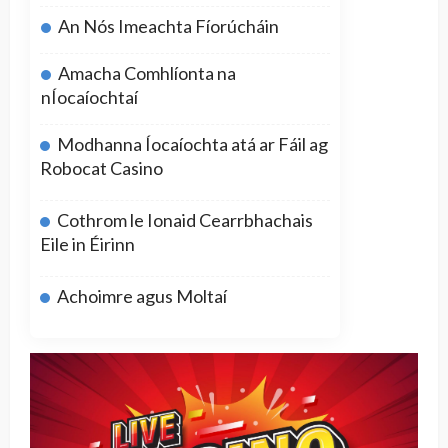
An Nós Imeachta Fíorúcháin
Amacha Comhlíonta na
nÍocaíochtaí
Modhanna Íocaíochta atá ar Fáil ag
Robocat Casino
Cothrom le Ionaid Cearrbhachais
Eile in Éirinn
Achoimre agus Moltaí