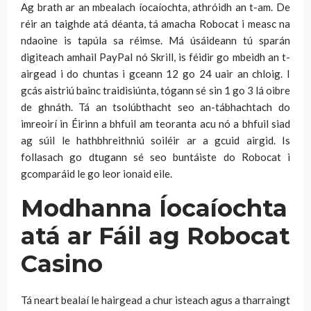
Ag brath ar an mbealach íocaíochta, athróidh an t-am. De
réir an taighde atá déanta, tá amacha Robocat i measc na
ndaoine is tapúla sa réimse. Má úsáideann tú sparán
digiteach amhail PayPal nó Skrill, is féidir go mbeidh an t-
airgead i do chuntas i gceann 12 go 24 uair an chloig. I
gcás aistriú bainc traidisiúnta, tógann sé sin 1 go 3 lá oibre
de ghnáth. Tá an tsolúbthacht seo an-tábhachtach do
imreoirí in Éirinn a bhfuil am teoranta acu nó a bhfuil siad
ag súil le hathbhreithniú soiléir ar a gcuid airgid. Is
follasach go dtugann sé seo buntáiste do Robocat i
gcomparáid le go leor ionaid eile.
Modhanna Íocaíochta
atá ar Fáil ag Robocat
Casino
Tá neart bealaí le hairgead a chur isteach agus a tharraingt