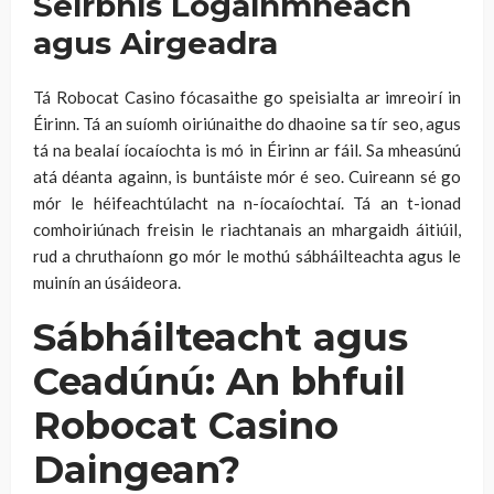
Seirbhís Logainmneach
agus Airgeadra
Tá Robocat Casino fócasaithe go speisialta ar imreoirí in
Éirinn. Tá an suíomh oiriúnaithe do dhaoine sa tír seo, agus
tá na bealaí íocaíochta is mó in Éirinn ar fáil. Sa mheasúnú
atá déanta againn, is buntáiste mór é seo. Cuireann sé go
mór le héifeachtúlacht na n-íocaíochtaí. Tá an t-ionad
comhoiriúnach freisin le riachtanais an mhargaidh áitiúil,
rud a chruthaíonn go mór le mothú sábháilteachta agus le
muinín an úsáideora.
Sábháilteacht agus
Ceadúnú: An bhfuil
Robocat Casino
Daingean?