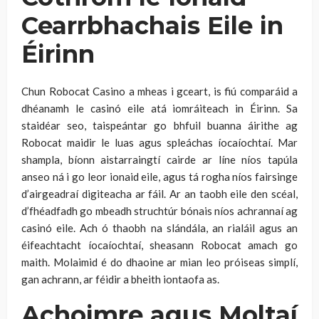
Cearrbhachais Eile in
Éirinn
Chun Robocat Casino a mheas i gceart, is fiú comparáid a
dhéanamh le casinó eile atá iomráiteach in Éirinn. Sa
staidéar seo, taispeántar go bhfuil buanna áirithe ag
Robocat maidir le luas agus spleáchas íocaíochtaí. Mar
shampla, bíonn aistarraingtí cairde ar líne níos tapúla
anseo ná i go leor ionaid eile, agus tá rogha níos fairsinge
d’airgeadraí digiteacha ar fáil. Ar an taobh eile den scéal,
d’fhéadfadh go mbeadh struchtúr bónais níos achrannaí ag
casinó eile. Ach ó thaobh na slándála, an rialáil agus an
éifeachtacht íocaíochtaí, sheasann Robocat amach go
maith. Molaimid é do dhaoine ar mian leo próiseas simplí,
gan achrann, ar féidir a bheith iontaofa as.
Achoimre agus Moltaí