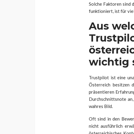
Solche Faktoren sind d
funktioniert, ist für vi
Aus wel
Trustpi
österrei
wichtig 
Trustpilot ist eine u
Österreich besitzen d
präsentieren Erfahrung
Durchschnittsnote an,
wahres Bild.
Oft sind in den Bewe
nicht ausführlich erw
österreichisches Kont