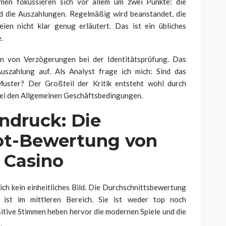
men fokussieren sich vor allem um zwei Punkte: die
 die Auszahlungen. Regelmäßig wird beanstandet, die
ien nicht klar genug erläutert. Das ist ein übliches
.
en von Verzögerungen bei der Identitätsprüfung. Das
uszahlung auf. Als Analyst frage ich mich: Sind das
 Muster? Der Großteil der Kritik entsteht wohl durch
bei den Allgemeinen Geschäftsbedingungen.
indruck: Die
lot-Bewertung von
 Casino
sich kein einheitliches Bild. Die Durchschnittsbewertung
ist im mittleren Bereich. Sie ist weder top noch
sitive Stimmen heben hervor die modernen Spiele und die
.