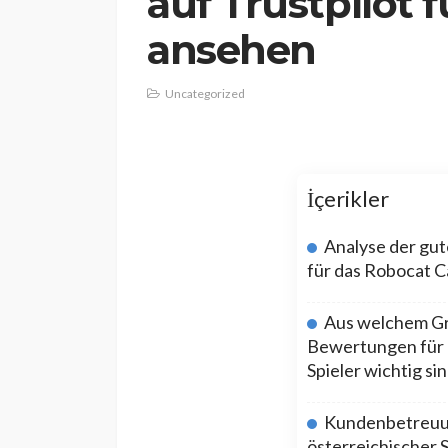
auf Trustpilot 
ansehen
Uncategorized
İçerikler
Analyse der gu
für das Robocat C
Aus welchem Gr
Bewertungen für 
Spieler wichtig si
Kundenbetreuun
österreichischer S