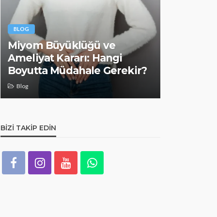
BLOG
BLOG
Miyom Büyüklüğü ve
Hiperter
Ameliyat Kararı: Hangi
Yan Etkile
Boyutta Müdahale Gerekir?
Sürecinde
Blog
Blog
BIZI TAKIP EDIN