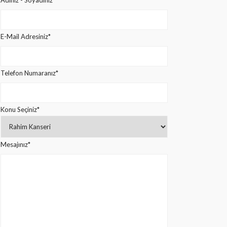
Adınız - Soyadınız*
E-Mail Adresiniz*
Telefon Numaranız*
Konu Seçiniz*
Mesajınız*