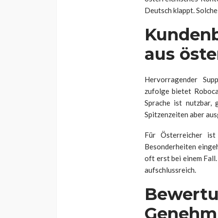
Deutsch klappt. Solche
Kundenb
aus öste
Hervorragender Supp
zufolge bietet Roboca
Sprache ist nutzbar,
Spitzenzeiten aber au
Für Österreicher is
Besonderheiten eingeh
oft erst bei einem Fal
aufschlussreich.
Bewertu
Genehm