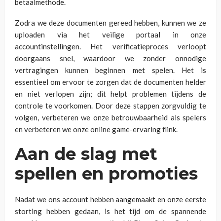
betaalmethode.
Zodra we deze documenten gereed hebben, kunnen we ze
uploaden via het veilige portaal in onze
accountinstellingen. Het verificatieproces verloopt
doorgaans snel, waardoor we zonder onnodige
vertragingen kunnen beginnen met spelen. Het is
essentieel om ervoor te zorgen dat de documenten helder
en niet verlopen zijn; dit helpt problemen tijdens de
controle te voorkomen. Door deze stappen zorgvuldig te
volgen, verbeteren we onze betrouwbaarheid als spelers
en verbeteren we onze online game-ervaring flink.
Aan de slag met
spellen en promoties
Nadat we ons account hebben aangemaakt en onze eerste
storting hebben gedaan, is het tijd om de spannende