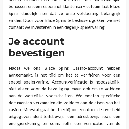
bonussen en een responsief klantenserviceteam laat Blaze
Spins duidelijk zien dat ze onze voldoening belangrijk
vinden. Door voor Blaze Spins te beslissen, gokken we niet
zomaar; we investeren in een degelijk spelervaring.
Je account
bevestigen
Nadat we ons Blaze Spins Casino-account hebben
aangemaakt, is het tijd om het te verifiëren voor een
soepel spelervaring. Accountverificatie is noodzakelijk,
niet alleen voor de beveiliging, maar ook om te voldoen
aan de wettelijke voorschriften. We moeten specifieke
documenten verzamelen die voldoen aan de eisen van het
casino. Meestal gaat het hierbij om een door de overheid
uitgegeven identiteitsbewijs, een adresbewijs zoals een
energierekening en soms zelfs een verificatie van de