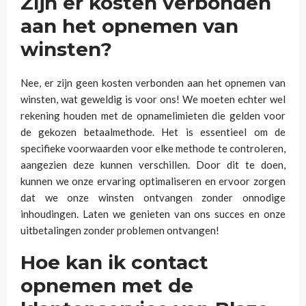
Zijn er kosten verbonden
aan het opnemen van
winsten?
Nee, er zijn geen kosten verbonden aan het opnemen van
winsten, wat geweldig is voor ons! We moeten echter wel
rekening houden met de opnamelimieten die gelden voor
de gekozen betaalmethode. Het is essentieel om de
specifieke voorwaarden voor elke methode te controleren,
aangezien deze kunnen verschillen. Door dit te doen,
kunnen we onze ervaring optimaliseren en ervoor zorgen
dat we onze winsten ontvangen zonder onnodige
inhoudingen. Laten we genieten van ons succes en onze
uitbetalingen zonder problemen ontvangen!
Hoe kan ik contact
opnemen met de