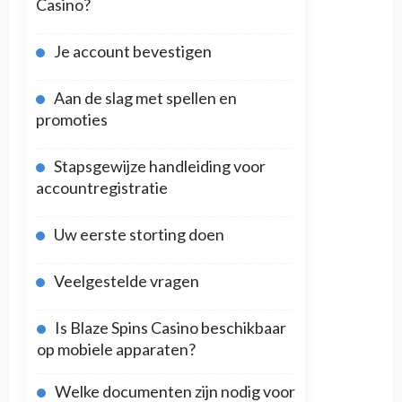
Casino?
Je account bevestigen
Aan de slag met spellen en
promoties
Stapsgewijze handleiding voor
accountregistratie
Uw eerste storting doen
Veelgestelde vragen
Is Blaze Spins Casino beschikbaar
op mobiele apparaten?
Welke documenten zijn nodig voor