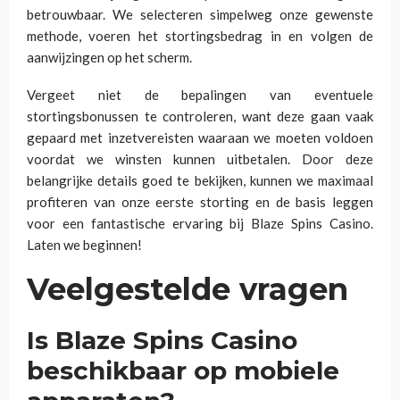
betrouwbaar. We selecteren simpelweg onze gewenste
methode, voeren het stortingsbedrag in en volgen de
aanwijzingen op het scherm.
Vergeet niet de bepalingen van eventuele
stortingsbonussen te controleren, want deze gaan vaak
gepaard met inzetvereisten waaraan we moeten voldoen
voordat we winsten kunnen uitbetalen. Door deze
belangrijke details goed te bekijken, kunnen we maximaal
profiteren van onze eerste storting en de basis leggen
voor een fantastische ervaring bij Blaze Spins Casino.
Laten we beginnen!
Veelgestelde vragen
Is Blaze Spins Casino
beschikbaar op mobiele