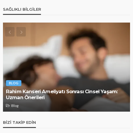
SAĞLIKLI BILGILER
BLOG
Rahim Kanseri Ameliyatı Sonrası Cinsel Yaşam:
Uzman Önerileri
Blog
BIZI TAKIP EDIN