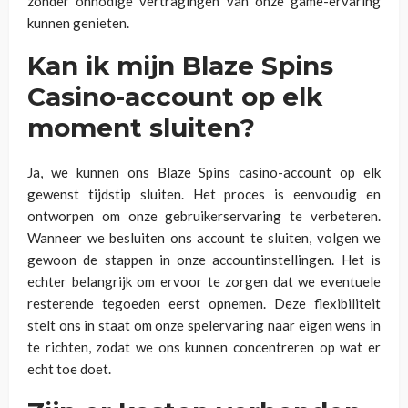
zonder onnodige vertragingen van onze game-ervaring
kunnen genieten.
Kan ik mijn Blaze Spins
Casino-account op elk
moment sluiten?
Ja, we kunnen ons Blaze Spins casino-account op elk
gewenst tijdstip sluiten. Het proces is eenvoudig en
ontworpen om onze gebruikerservaring te verbeteren.
Wanneer we besluiten ons account te sluiten, volgen we
gewoon de stappen in onze accountinstellingen. Het is
echter belangrijk om ervoor te zorgen dat we eventuele
resterende tegoeden eerst opnemen. Deze flexibiliteit
stelt ons in staat om onze spelervaring naar eigen wens in
te richten, zodat we ons kunnen concentreren op wat er
echt toe doet.