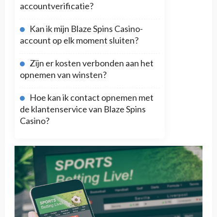
accountverificatie?
Kan ik mijn Blaze Spins Casino-
account op elk moment sluiten?
Zijn er kosten verbonden aan het
opnemen van winsten?
Hoe kan ik contact opnemen met
de klantenservice van Blaze Spins
Casino?