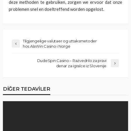
deze methoden te gebruiken, zorgen we ervoor dat onze
problemen snel en doeltreffend worden opgelost.
Tilgjengelige valutaer og uttaksmetoder
hos AlaWin Casino i Norge
DudeSpin Casino – Razvedrilo za pravi
denar za igralce iz Slovenije
DIĞER TEDAVILER