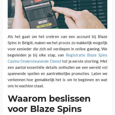
Als het gaat om het creëren van een account bij Blaze
Spins in België, maken we het proces zo makkelijk mogelijk
voor eenieder die zich wil verdiepen in online gaming. We
begeleiden je bij elke stap, van
Registratie Blaze Spins
Casino Ondersteunende Dienst
tot je eerste storting. Met
een aantal essentiële details onthullen we een wereld vol
spannende spellen en aantrekkelijke promoties. Laten we
verkennen hoe gemakkelijk het is om te beginnen en wat
ons te wachten staat.
Waarom beslissen
voor Blaze Spins