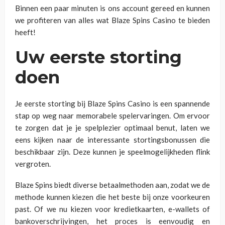
Binnen een paar minuten is ons account gereed en kunnen
we profiteren van alles wat Blaze Spins Casino te bieden
heeft!
Uw eerste storting
doen
Je eerste storting bij Blaze Spins Casino is een spannende
stap op weg naar memorabele spelervaringen. Om ervoor
te zorgen dat je je spelplezier optimaal benut, laten we
eens kijken naar de interessante stortingsbonussen die
beschikbaar zijn. Deze kunnen je speelmogelijkheden flink
vergroten.
Blaze Spins biedt diverse betaalmethoden aan, zodat we de
methode kunnen kiezen die het beste bij onze voorkeuren
past. Of we nu kiezen voor kredietkaarten, e-wallets of
bankoverschrijvingen, het proces is eenvoudig en