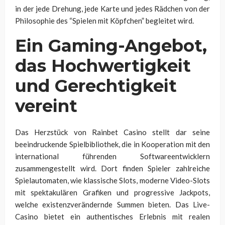
in der jede Drehung, jede Karte und jedes Rädchen von der
Philosophie des “Spielen mit Köpfchen” begleitet wird.
Ein Gaming-Angebot,
das Hochwertigkeit
und Gerechtigkeit
vereint
Das Herzstück von Rainbet Casino stellt dar seine
beeindruckende Spielbibliothek, die in Kooperation mit den
international führenden Softwareentwicklern
zusammengestellt wird. Dort finden Spieler zahlreiche
Spielautomaten, wie klassische Slots, moderne Video-Slots
mit spektakulären Grafiken und progressive Jackpots,
welche existenzverändernde Summen bieten. Das Live-
Casino bietet ein authentisches Erlebnis mit realen