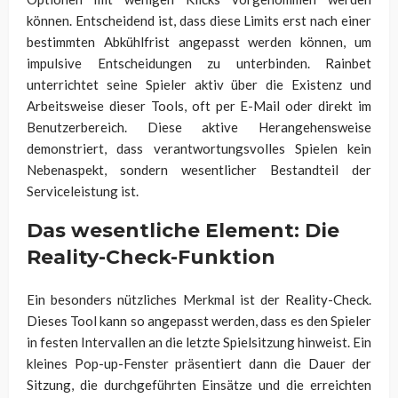
können. Entscheidend ist, dass diese Limits erst nach einer
bestimmten Abkühlfrist angepasst werden können, um
impulsive Entscheidungen zu unterbinden. Rainbet
unterrichtet seine Spieler aktiv über die Existenz und
Arbeitsweise dieser Tools, oft per E-Mail oder direkt im
Benutzerbereich. Diese aktive Herangehensweise
demonstriert, dass verantwortungsvolles Spielen kein
Nebenaspekt, sondern wesentlicher Bestandteil der
Serviceleistung ist.
Das wesentliche Element: Die
Reality-Check-Funktion
Ein besonders nützliches Merkmal ist der Reality-Check.
Dieses Tool kann so angepasst werden, dass es den Spieler
in festen Intervallen an die letzte Spielsitzung hinweist. Ein
kleines Pop-up-Fenster präsentiert dann die Dauer der
Sitzung, die durchgeführten Einsätze und die erreichten