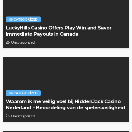
UNCATEGORIZED
LuckyHills Casino Offers Play Win and Savor
Immediate Payouts in Canada
Uncategorized
UNCATEGORIZED
Waarom ik me veilig voel bij HiddenJack Casino
Nederland – Beoordeling van de spelersveiligheid
Uncategorized