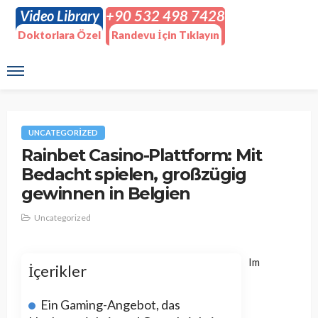
Video Library
+90 532 498 7428
Doktorlara Özel
Randevu İçin Tıklayın
UNCATEGORIZED
Rainbet Casino-Plattform: Mit
Bedacht spielen, großzügig
gewinnen in Belgien
Uncategorized
Im
İçerikler
Ein Gaming-Angebot, das