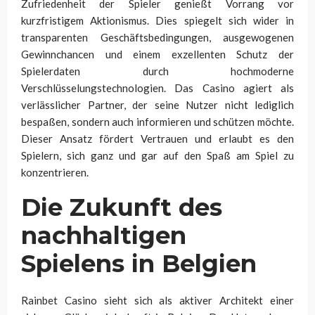
Zufriedenheit der Spieler genießt Vorrang vor
kurzfristigem Aktionismus. Dies spiegelt sich wider in
transparenten Geschäftsbedingungen, ausgewogenen
Gewinnchancen und einem exzellenten Schutz der
Spielerdaten durch hochmoderne
Verschlüsselungstechnologien. Das Casino agiert als
verlässlicher Partner, der seine Nutzer nicht lediglich
bespaßen, sondern auch informieren und schützen möchte.
Dieser Ansatz fördert Vertrauen und erlaubt es den
Spielern, sich ganz und gar auf den Spaß am Spiel zu
konzentrieren.
Die Zukunft des
nachhaltigen
Spielens in Belgien
Rainbet Casino sieht sich als aktiver Architekt einer