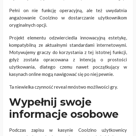
Pełni on nie funkcję operacyjną, ale też uwydatnia
angażowanie Coolzino w dostarczanie użytkownikom
oryginalnych opcji.
Projekt elementu odzwierciedla innowacyjną estetykę,
kompatybilną ze aktualnymi standardami internetowymi.
Motywujemy graczy do korzystania z tej istotnej funkcji,
gdyż została opracowana z intencją o prostości
użytkowania, dlatego czemu nawet początkujący w
kasynach online mogą nawigować się po niej pewnie.
Ta niewielka czynność reveal mnóstwo możliwości gry.
Wypełnij swoje
informacje osobowe
Podczas zapisu w kasynie Coolzino użytkownicy