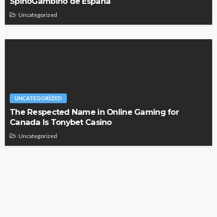
SpinoGambino de España
Uncategorized
UNCATEGORIZED
The Respected Name in Online Gaming for
Canada Is Tonybet Casino
Uncategorized