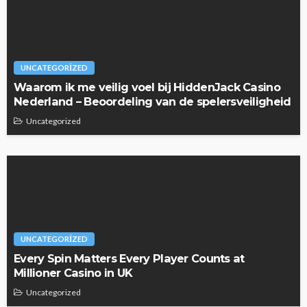
UNCATEGORIZED
Waarom ik me veilig voel bij HiddenJack Casino
Nederland – Beoordeling van de spelersveiligheid
Uncategorized
UNCATEGORIZED
Every Spin Matters Every Player Counts at
Millioner Casino in UK
Uncategorized