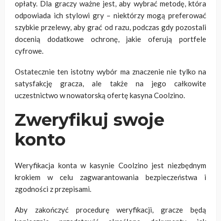
opłaty. Dla graczy ważne jest, aby wybrać metodę, która
odpowiada ich stylowi gry – niektórzy mogą preferować
szybkie przelewy, aby grać od razu, podczas gdy pozostali
docenią dodatkowe ochronę, jakie oferują portfele
cyfrowe.
Ostatecznie ten istotny wybór ma znaczenie nie tylko na
satysfakcję gracza, ale także na jego całkowite
uczestnictwo w nowatorską ofertę kasyna Coolzino.
Zweryfikuj swoje
konto
Weryfikacja konta w kasynie Coolzino jest niezbędnym
krokiem w celu zagwarantowania bezpieczeństwa i
zgodności z przepisami.
Aby zakończyć procedurę weryfikacji, gracze będą