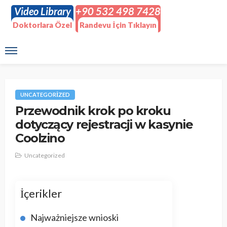
Video Library
+90 532 498 7428
Doktorlara Özel
Randevu İçin Tıklayın
UNCATEGORIZED
Przewodnik krok po kroku
dotyczący rejestracji w kasynie
Coolzino
Uncategorized
İçerikler
Najważniejsze wnioski