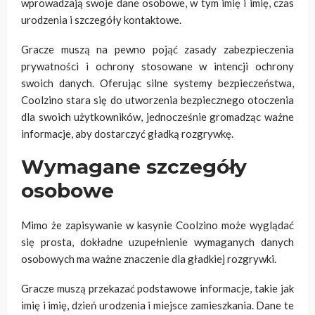
wprowadzają swoje dane osobowe, w tym imię i imię, czas
urodzenia i szczegóły kontaktowe.
Gracze muszą na pewno pojąć zasady zabezpieczenia
prywatności i ochrony stosowane w intencji ochrony
swoich danych. Oferując silne systemy bezpieczeństwa,
Coolzino stara się do utworzenia bezpiecznego otoczenia
dla swoich użytkowników, jednocześnie gromadząc ważne
informacje, aby dostarczyć gładką rozgrywkę.
Wymagane szczegóły
osobowe
Mimo że zapisywanie w kasynie Coolzino może wyglądać
się prosta, dokładne uzupełnienie wymaganych danych
osobowych ma ważne znaczenie dla gładkiej rozgrywki.
Gracze muszą przekazać podstawowe informacje, takie jak
imię i imię, dzień urodzenia i miejsce zamieszkania. Dane te