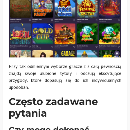
Przy tak odmiennym wyborze gracze z z całą pewnością
znajdą swoje ulubione tytuły i odczują ekscytujące
przygody, które dopasują się do ich indywidualnych
upodobań.
Często zadawane
pytania
Czy mogę dokonać