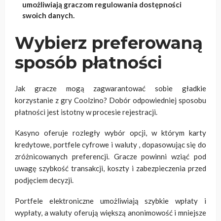
umożliwiają graczom regulowania dostępności
swoich danych.
Wybierz preferowaną
sposób płatności
Jak gracze mogą zagwarantować sobie gładkie
korzystanie z gry Coolzino? Dobór odpowiedniej sposobu
płatności jest istotny w procesie rejestracji.
Kasyno oferuje rozległy wybór opcji, w którym karty
kredytowe, portfele cyfrowe i waluty , dopasowując się do
zróżnicowanych preferencji. Gracze powinni wziąć pod
uwagę szybkość transakcji, koszty i zabezpieczenia przed
podjęciem decyzji.
Portfele elektroniczne umożliwiają szybkie wpłaty i
wypłaty, a waluty oferują większą anonimowość i mniejsze