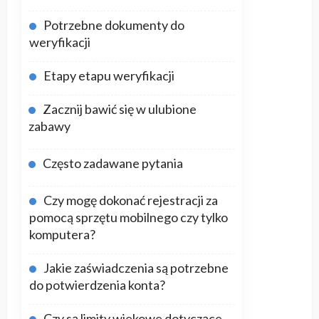
Potrzebne dokumenty do
weryfikacji
Etapy etapu weryfikacji
Zacznij bawić się w ulubione
zabawy
Często zadawane pytania
Czy mogę dokonać rejestracji za
pomocą sprzętu mobilnego czy tylko
komputera?
Jakie zaświadczenia są potrzebne
do potwierdzenia konta?
Czy są limity wiekowe dotyczące