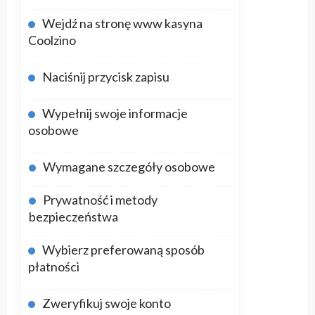
Wejdź na stronę www kasyna
Coolzino
Naciśnij przycisk zapisu
Wypełnij swoje informacje
osobowe
Wymagane szczegóły osobowe
Prywatność i metody
bezpieczeństwa
Wybierz preferowaną sposób
płatności
Zweryfikuj swoje konto