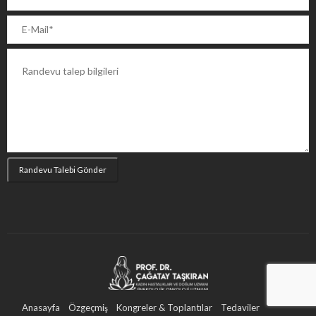
Anasayfa
Özgeçmiş
Kongreler & Toplantılar
Tedaviler