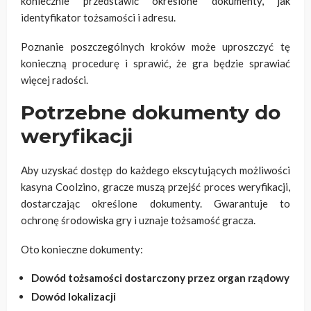
koniecznie przedstawić określone dokumenty, jak
identyfikator tożsamości i adresu.
Poznanie poszczególnych kroków może uproszczyć tę
konieczną procedurę i sprawić, że gra będzie sprawiać
więcej radości.
Potrzebne dokumenty do
weryfikacji
Aby uzyskać dostęp do każdego ekscytujących możliwości
kasyna Coolzino, gracze muszą przejść proces weryfikacji,
dostarczając określone dokumenty. Gwarantuje to
ochronę środowiska gry i uznaje tożsamość gracza.
Oto konieczne dokumenty:
Dowód tożsamości dostarczony przez organ rządowy
Dowód lokalizacji