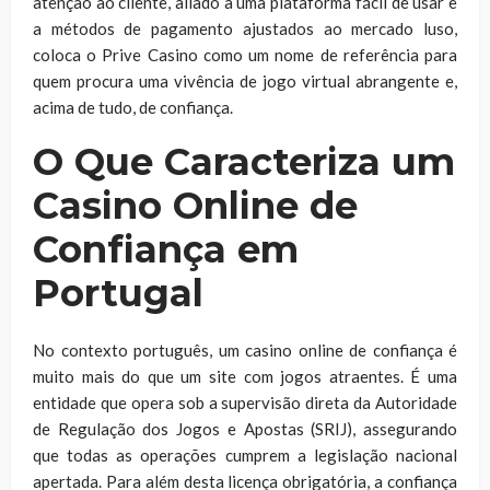
atenção ao cliente, aliado a uma plataforma fácil de usar e
a métodos de pagamento ajustados ao mercado luso,
coloca o Prive Casino como um nome de referência para
quem procura uma vivência de jogo virtual abrangente e,
acima de tudo, de confiança.
O Que Caracteriza um
Casino Online de
Confiança em
Portugal
No contexto português, um casino online de confiança é
muito mais do que um site com jogos atraentes. É uma
entidade que opera sob a supervisão direta da Autoridade
de Regulação dos Jogos e Apostas (SRIJ), assegurando
que todas as operações cumprem a legislação nacional
apertada. Para além desta licença obrigatória, a confiança