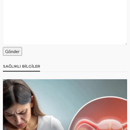
SAĞLIKLI BILGILER