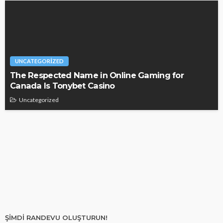
UNCATEGORIZED
The Respected Name in Online Gaming for
Canada Is Tonybet Casino
Uncategorized
ŞIMDI RANDEVU OLUŞTURUN!