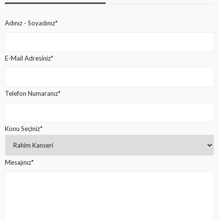
Adınız - Soyadınız*
E-Mail Adresiniz*
Telefon Numaranız*
Konu Seçiniz*
Mesajınız*