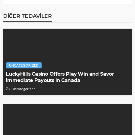
DIĞER TEDAVILER
UNCATEGORIZED
LuckyHills Casino Offers Play Win and Savor
Immediate Payouts in Canada
Uncategorized