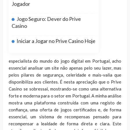
Jogador
Jogo Seguro: Dever do Prive
Casino
Iniciar a Jogar no Prive Casino Hoje
especialista do mundo do jogo digital em Portugal, acho
essencial analisar um site não apenas pelo seu lazer, mas
pelos pilares de segurança, celeridade e mais-valia que
disponibiliza aos clientes. É nesta apreciação que o Prive
Casino se sobressai, mostrando-se como uma alternativa
forte e moderna para o setor em Portugal. A minha análise
mostra uma plataforma construída com uma registo de
confiança, uma oferta de jogos certificados e, de forma
essencial, um sistema de recompensas pensado para
recompensar a lealdade de forma direta e clara. Este