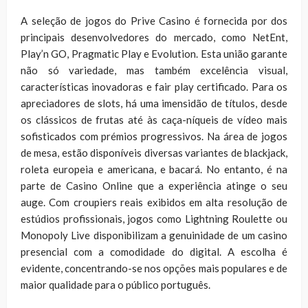
A seleção de jogos do Prive Casino é fornecida por dos
principais desenvolvedores do mercado, como NetEnt,
Play’n GO, Pragmatic Play e Evolution. Esta união garante
não só variedade, mas também excelência visual,
características inovadoras e fair play certificado. Para os
apreciadores de slots, há uma imensidão de títulos, desde
os clássicos de frutas até às caça-níqueis de vídeo mais
sofisticados com prémios progressivos. Na área de jogos
de mesa, estão disponíveis diversas variantes de blackjack,
roleta europeia e americana, e bacará. No entanto, é na
parte de Casino Online que a experiência atinge o seu
auge. Com croupiers reais exibidos em alta resolução de
estúdios profissionais, jogos como Lightning Roulette ou
Monopoly Live disponibilizam a genuinidade de um casino
presencial com a comodidade do digital. A escolha é
evidente, concentrando-se nos opções mais populares e de
maior qualidade para o público português.