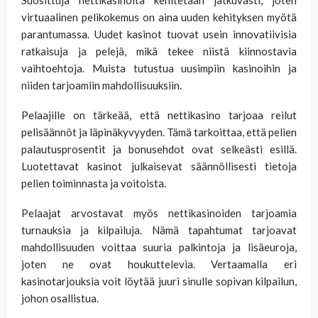
virtuaalinen pelikokemus on aina uuden kehityksen myötä
parantumassa. Uudet kasinot tuovat usein innovatiivisia
ratkaisuja ja pelejä, mikä tekee niistä kiinnostavia
vaihtoehtoja. Muista tutustua uusimpiin kasinoihin ja
niiden tarjoamiin mahdollisuuksiin.
Pelaajille on tärkeää, että nettikasino tarjoaa reilut
pelisäännöt ja läpinäkyvyyden. Tämä tarkoittaa, että pelien
palautusprosentit ja bonusehdot ovat selkeästi esillä.
Luotettavat kasinot julkaisevat säännöllisesti tietoja
pelien toiminnasta ja voitoista.
Pelaajat arvostavat myös nettikasinoiden tarjoamia
turnauksia ja kilpailuja. Nämä tapahtumat tarjoavat
mahdollisuuden voittaa suuria palkintoja ja lisäeuroja,
joten ne ovat houkuttelevia. Vertaamalla eri
kasinotarjouksia voit löytää juuri sinulle sopivan kilpailun,
johon osallistua.