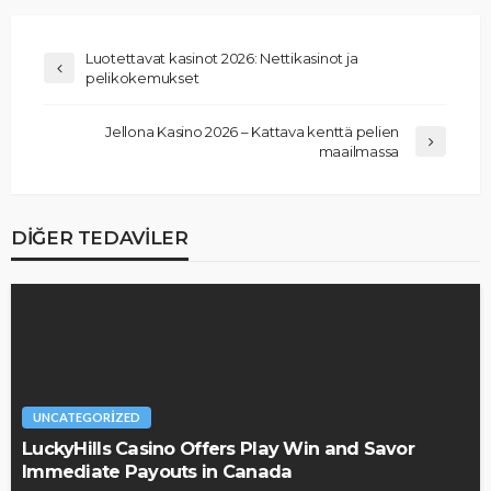
Luotettavat kasinot 2026: Nettikasinot ja
pelikokemukset
Jellona Kasino 2026 – Kattava kenttä pelien
maailmassa
DIĞER TEDAVILER
UNCATEGORIZED
LuckyHills Casino Offers Play Win and Savor
Immediate Payouts in Canada