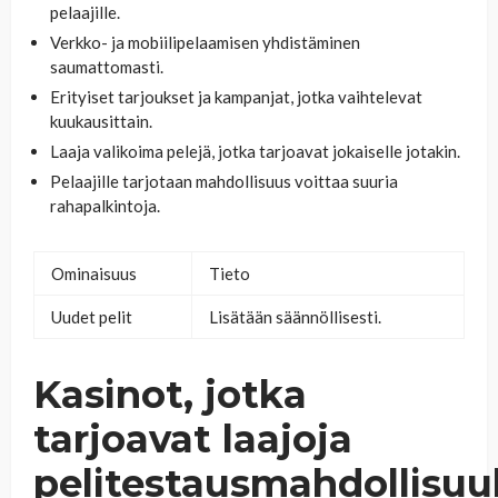
pelaajille.
Verkko- ja mobiilipelaamisen yhdistäminen
saumattomasti.
Erityiset tarjoukset ja kampanjat, jotka vaihtelevat
kuukausittain.
Laaja valikoima pelejä, jotka tarjoavat jokaiselle jotakin.
Pelaajille tarjotaan mahdollisuus voittaa suuria
rahapalkintoja.
Ominaisuus
Tieto
Uudet pelit
Lisätään säännöllisesti.
Kasinot, jotka
tarjoavat laajoja
pelitestausmahdollisuu