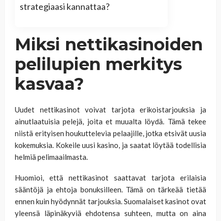
strategiaasi kannattaa?
Miksi nettikasinoiden
pelilupien merkitys
kasvaa?
Uudet nettikasinot voivat tarjota erikoistarjouksia ja
ainutlaatuisia pelejä, joita et muualta löydä. Tämä tekee
niistä erityisen houkuttelevia pelaajille, jotka etsivät uusia
kokemuksia. Kokeile uusi kasino, ja saatat löytää todellisia
helmiä pelimaailmasta.
Huomioi, että nettikasinot saattavat tarjota erilaisia
sääntöjä ja ehtoja bonuksilleen. Tämä on tärkeää tietää
ennen kuin hyödynnät tarjouksia. Suomalaiset kasinot ovat
yleensä läpinäkyviä ehdotensa suhteen, mutta on aina