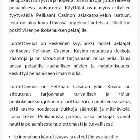
pelaamisesta vaivatonta. Käyttäjät ovat myös erityisen
tyytyväisiä Pelikaani Casinon asiakaspalvelun laatuun,
joka on aina käytettävissä ongelmatilanteissa. Tämä luo
positiivisen pelikokemuksen pelaajille.
Luotettavuus on keskeinen syy, miksi monet pelaajat
valitsevat Pelikaani Casinon. Kasino noudattaa tiukkoja
sääntöjä ja on sitoutunut tarjoamaan reilua peliä. Tämä
antaa pelaajille rauhallisen mielen ja mahdollisuuden
keskittyä pelaamiseen ilman huolia.
Luotettavuus on Pelikaani Casinon ydin. Kasino on
sitoutunut tarjoamaan turvallisen ja reilun
pelikokemuksen, johon voi luottaa. Viron pelilisenssi takaa,
että kasino noudattaa tiukkoja sääntöjä ja määräyksiä.
Tämä tekee Pelikaanista paikan, jossa pelaajat voivat
nauttia pelaamisesta huolettomasti ja turvallisesti.
Erinomainen käytettävyys ja esteettömyys kaikille