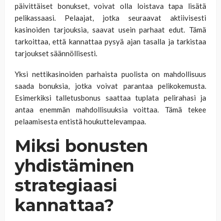
päivittäiset bonukset, voivat olla loistava tapa lisätä
pelikassaasi. Pelaajat, jotka seuraavat aktiivisesti
kasinoiden tarjouksia, saavat usein parhaat edut. Tämä
tarkoittaa, että kannattaa pysyä ajan tasalla ja tarkistaa
tarjoukset säännöllisesti.
Yksi nettikasinoiden parhaista puolista on mahdollisuus
saada bonuksia, jotka voivat parantaa pelikokemusta.
Esimerkiksi talletusbonus saattaa tuplata pelirahasi ja
antaa enemmän mahdollisuuksia voittaa. Tämä tekee
pelaamisesta entistä houkuttelevampaa.
Miksi bonusten
yhdistäminen
strategiaasi
kannattaa?