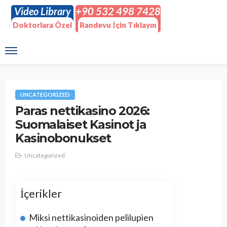
Video Library
+90 532 498 7428
Doktorlara Özel
Randevu İçin Tıklayın
UNCATEGORIZED
Paras nettikasino 2026:
Suomalaiset Kasinot ja
Kasinobonukset
Uncategorized
İçerikler
Miksi nettikasinoiden pelilupien