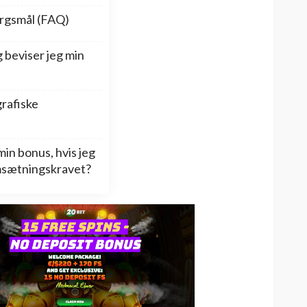
ørgsmål (FAQ)
BLOG
 beviser jeg min
liyatı
Yumurtalık Kisti Türleri ve
am:
Kanser Riski: Hangisi
Tehlikeli?
rafiske
Blog
in bonus, hvis jeg
 omsætningskravet?