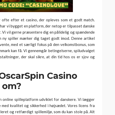
r ofte efter et casino, der opleves som et godt match.
ar vi bygget en platform, der netop er tilpasset danske
r. Vi vil gerne præsentere dig en pålidelig og spændende
m ny spiller mærker dig taget godt imod. Denne artikel
 vente, med et særligt fokus på den velkomstbonus, som
anmark kan få. Vi gennemgår betingelserne, spiludvalget
taltninger, der skal sikre, at din tid hos os er sjov og
OscarSpin Casino
g om?
 online spilleplatform udviklet for danskere. Vi lægger
med kvalitet og sikkerhed i højsædet. Vores licens fra
leret og retfærdigt spillemiljø, som du kan stole på. Alt