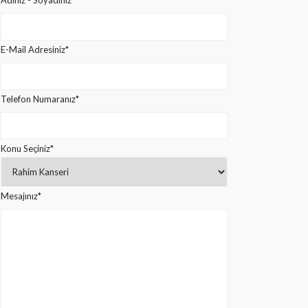
Adınız - Soyadınız*
E-Mail Adresiniz*
Telefon Numaranız*
Konu Seçiniz*
Mesajınız*