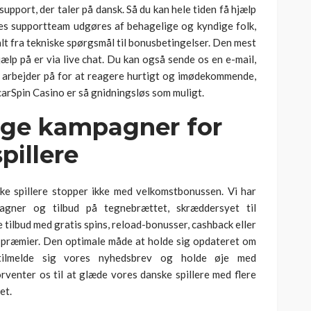
upport, der taler på dansk. Så du kan hele tiden få hjælp
res supportteam udgøres af behagelige og kyndige folk,
alt fra tekniske spørgsmål til bonusbetingelser. Den mest
jælp på er via live chat. Du kan også sende os en e-mail,
Vi arbejder på for at reagere hurtigt og imødekommende,
carSpin Casino er så gnidningsløs som muligt.
ige kampagner for
pillere
ke spillere stopper ikke med velkomstbonussen. Vi har
agner og tilbud på tegnebrættet, skræddersyet til
tilbud med gratis spins, reload-bonusser, cashback eller
 præmier. Den optimale måde at holde sig opdateret om
 tilmelde sig vores nyhedsbrev og holde øje med
rventer os til at glæde vores danske spillere med flere
et.