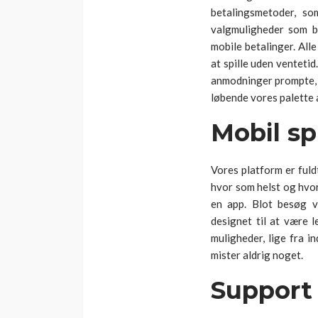
betalingsmetoder, so
valgmuligheder som b
mobile betalinger. All
at spille uden venteti
anmodninger prompte, 
løbende vores palette a
Mobil sp
Vores platform er fuldt
hvor som helst og hvor
en app. Blot besøg v
designet til at være 
muligheder, lige fra i
mister aldrig noget.
Support