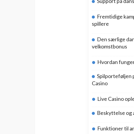
Support på dan
Fremtidige kam
spillere
Den særlige da
velkomstbonus
Hvordan funge
Spilporteføljen
Casino
Live Casino opl
Beskyttelse og a
Funktioner til an