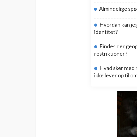
Almindelige sp
BLOG
Hvordan kan jeg
ermik Kemoterapi
Rahim Kanseri Ame
identitet?
ileri: Tedavi
Sonrası Cinsel Yaş
de Neler Yaşanır?
Uzman Önerileri
Findes der geog
restriktioner?
Blog
Hvad sker med m
ikke lever op til