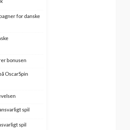
sk
pagner for danske
nske
rer bonusen
 på OscarSpin
evelsen
nsvarligt spil
svarligt spil