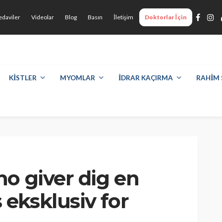
Library
+90 532 498 7428
edaviler
Videolar
Blog
Basın
İletişim
Doktorlar İçin
ara Özel
Randevu İçin Tıklayın
KİSTLER
MYOMLAR
İDRAR KAÇIRMA
RAHİM 
o giver dig en
eksklusiv for