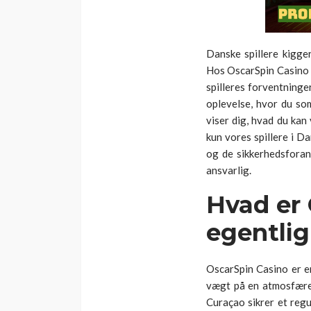
Danske spillere kigge
Hos OscarSpin Casino h
spilleres forventninge
oplevelse, hvor du so
viser dig, hvad du kan
kun vores spillere i D
og de sikkerhedsforans
ansvarlig.
Hvad er 
egentli
OscarSpin Casino er en
vægt på en atmosfære 
Curaçao sikrer et regu