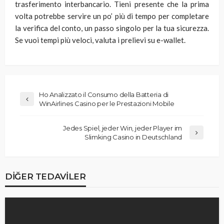
trasferimento interbancario. Tieni presente che la prima
volta potrebbe servire un po’ più di tempo per completare
la verifica del conto, un passo singolo per la tua sicurezza.
Se vuoi tempi più veloci, valuta i prelievi su e-wallet.
Ho Analizzato il Consumo della Batteria di
WinAirlines Casino per le Prestazioni Mobile
Jedes Spiel, jeder Win, jeder Player im
Slimking Casino in Deutschland
DIĞER TEDAVILER