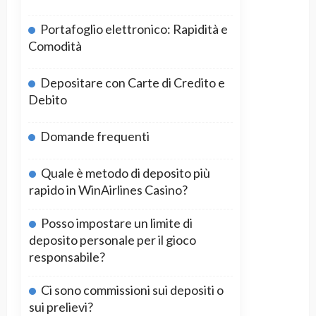
Portafoglio elettronico: Rapidità e
Comodità
Depositare con Carte di Credito e
Debito
Domande frequenti
Quale è metodo di deposito più
rapido in WinAirlines Casino?
Posso impostare un limite di
deposito personale per il gioco
responsabile?
Ci sono commissioni sui depositi o
sui prelievi?