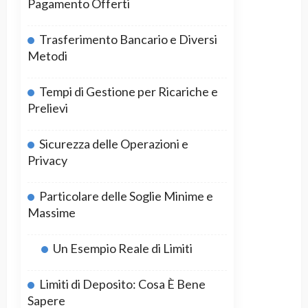
Pagamento Offerti
Trasferimento Bancario e Diversi
Metodi
Tempi di Gestione per Ricariche e
Prelievi
Sicurezza delle Operazioni e
Privacy
Particolare delle Soglie Minime e
Massime
Un Esempio Reale di Limiti
Limiti di Deposito: Cosa È Bene
Sapere