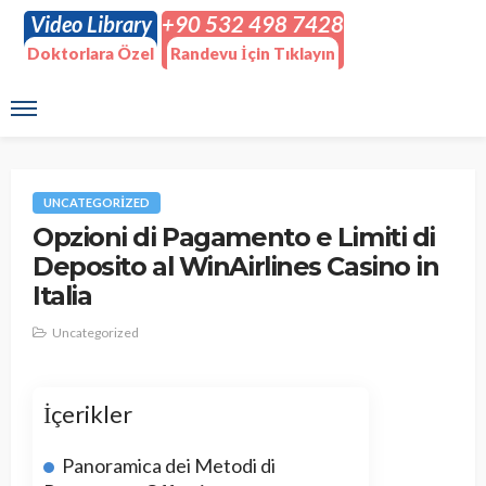
Video Library
+90 532 498 7428
Doktorlara Özel
Randevu İçin Tıklayın
UNCATEGORIZED
Opzioni di Pagamento e Limiti di
Deposito al WinAirlines Casino in
Italia
Uncategorized
İçerikler
Panoramica dei Metodi di