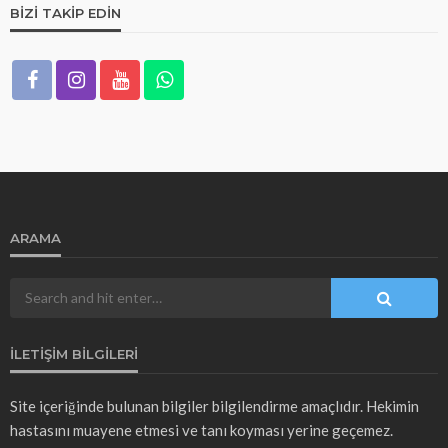
BIZI TAKIP EDIN
ARAMA
İLETIŞIM BILGILERI
Site içeriğinde bulunan bilgiler bilgilendirme amaçlıdır. Hekimin
hastasını muayene etmesi ve tanı koyması yerine geçemez.