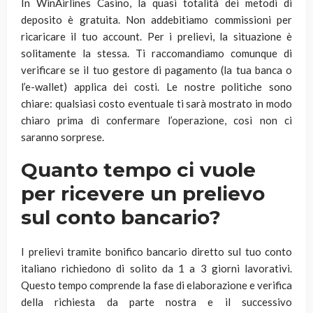
In WinAirlines Casino, la quasi totalità dei metodi di
deposito è gratuita. Non addebitiamo commissioni per
ricaricare il tuo account. Per i prelievi, la situazione è
solitamente la stessa. Ti raccomandiamo comunque di
verificare se il tuo gestore di pagamento (la tua banca o
l’e-wallet) applica dei costi. Le nostre politiche sono
chiare: qualsiasi costo eventuale ti sarà mostrato in modo
chiaro prima di confermare l’operazione, così non ci
saranno sorprese.
Quanto tempo ci vuole
per ricevere un prelievo
sul conto bancario?
I prelievi tramite bonifico bancario diretto sul tuo conto
italiano richiedono di solito da 1 a 3 giorni lavorativi.
Questo tempo comprende la fase di elaborazione e verifica
della richiesta da parte nostra e il successivo