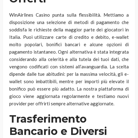
WinAirlines Casino punta sulla flessibilità. Mettiamo a
disposizione una selezione di metodi di pagamento che
soddisfa le richieste della maggior parte dei giocatori in
Italia. Puoi utilizzare carte di credito e debito, e-wallet
molto popolari, bonifici bancari e alcune opzioni di
pagamento istantaneo. Ogni alternativa è stata integrata
considerando alla celerità e alla tutela dei tuoi dati, che
vengono codificati con sistemi all’avanguardia. La scelta
dipende dalle tue abitudini: per la massima velocità, gli e-
wallet sono imbattibili, mentre per importi più elevate il
bonifico può essere più adatto. La nostra piattaforma di
gioco viene aggiornata regolarmente e testiamo nuovi
provider per offrirti sempre alternative aggiornate.
Trasferimento
Bancario e Diversi