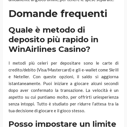
Domande frequenti
Quale è metodo di
deposito più rapido in
WinAirlines Casino?
I metodi più celeri per depositare sono le carte di
credito/debito (Visa/Mastercard) e gli e-wallet come Skrill
e Neteller. Con queste opzioni, il saldo si aggiorna
istantaneamente. Puoi iniziare a giocare alcuni secondi
dopo aver confermato la transazione. La velocità è un
aspetto su cui puntiamo molto, per offrirti un’esperienza
senza intoppi. Tutto è studiato per ridurre l’attesa tra la
tua decisione di giocare e il gioco stesso.
Posso impostare un limite