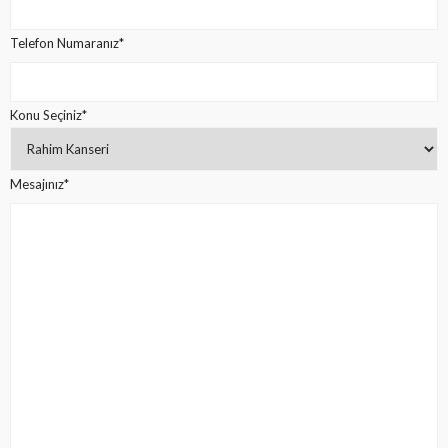
Telefon Numaranız*
Konu Seçiniz*
Mesajınız*