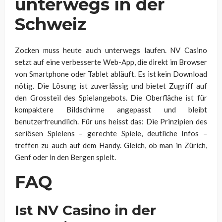
unterwegs in der
Schweiz
Zocken muss heute auch unterwegs laufen. NV Casino
setzt auf eine verbesserte Web-App, die direkt im Browser
von Smartphone oder Tablet abläuft. Es ist kein Download
nötig. Die Lösung ist zuverlässig und bietet Zugriff auf
den Grossteil des Spielangebots. Die Oberfläche ist für
kompaktere Bildschirme angepasst und bleibt
benutzerfreundlich. Für uns heisst das: Die Prinzipien des
seriösen Spielens – gerechte Spiele, deutliche Infos –
treffen zu auch auf dem Handy. Gleich, ob man in Zürich,
Genf oder in den Bergen spielt.
FAQ
Ist NV Casino in der