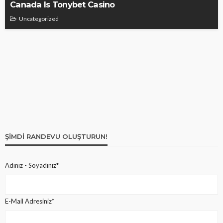
Canada Is Tonybet Casino
Uncategorized
ŞIMDI RANDEVU OLUŞTURUN!
Adınız - Soyadınız*
E-Mail Adresiniz*