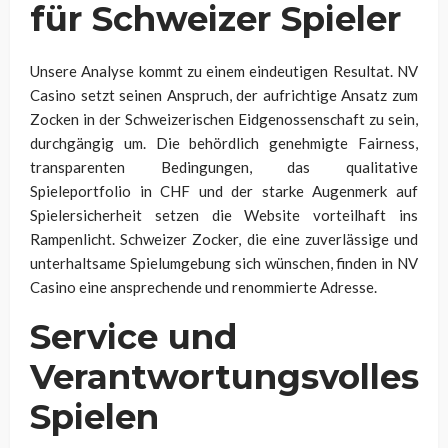
für Schweizer Spieler
Unsere Analyse kommt zu einem eindeutigen Resultat. NV
Casino setzt seinen Anspruch, der aufrichtige Ansatz zum
Zocken in der Schweizerischen Eidgenossenschaft zu sein,
durchgängig um. Die behördlich genehmigte Fairness,
transparenten Bedingungen, das qualitative
Spieleportfolio in CHF und der starke Augenmerk auf
Spielersicherheit setzen die Website vorteilhaft ins
Rampenlicht. Schweizer Zocker, die eine zuverlässige und
unterhaltsame Spielumgebung sich wünschen, finden in NV
Casino eine ansprechende und renommierte Adresse.
Service und
Verantwortungsvolles
Spielen