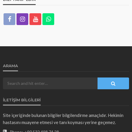
ARAMA
İLETIŞIM BILGILERI
Site içeriğinde bulunan bilgiler bilgilendirme amaçlıdır. Hekimin
hastasını muayene etmesi ve tanı koyması yerine geçemez.
Phone:
+90 532 498 74 28