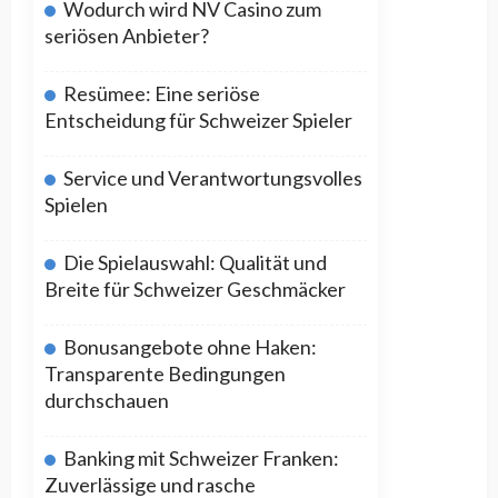
Wodurch wird NV Casino zum
seriösen Anbieter?
Resümee: Eine seriöse
Entscheidung für Schweizer Spieler
Service und Verantwortungsvolles
Spielen
Die Spielauswahl: Qualität und
Breite für Schweizer Geschmäcker
Bonusangebote ohne Haken:
Transparente Bedingungen
durchschauen
Banking mit Schweizer Franken:
Zuverlässige und rasche