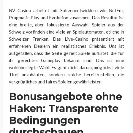
NV Casino arbeitet mit Spitzenentwicklern wie NetEnt,
Pragmatic Play und Evolution zusammen. Das Resultat ist
eine breite, aber fokussierte Auswahl. Spieler aus der
Schweiz vorfinden eine viele an Spielautomaten, etliche in
Schweizer Franken. Das Live-Casino präsentiert mit
erfahrenen Dealern ein realistisches Erlebnis. Uns ist
aufgefallen, dass die Seite gezielt Spiele auflistet, die für
ihr gerechtes Gameplay bekannt sind. Das ist eine
wohlüberlegte Wahl. Es geht nicht darum, möglichst viele
Titel anzuhäufen, sondern solche bereitzustellen, die
vergnügliches und faires Spielen gewährleisten.
Bonusangebote ohne
Haken: Transparente
Bedingungen
durchschauen