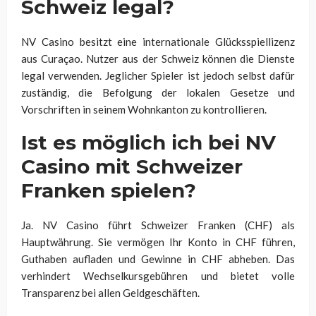
Schweiz legal?
NV Casino besitzt eine internationale Glücksspiellizenz
aus Curaçao. Nutzer aus der Schweiz können die Dienste
legal verwenden. Jeglicher Spieler ist jedoch selbst dafür
zuständig, die Befolgung der lokalen Gesetze und
Vorschriften in seinem Wohnkanton zu kontrollieren.
Ist es möglich ich bei NV
Casino mit Schweizer
Franken spielen?
Ja. NV Casino führt Schweizer Franken (CHF) als
Hauptwährung. Sie vermögen Ihr Konto in CHF führen,
Guthaben aufladen und Gewinne in CHF abheben. Das
verhindert Wechselkursgebühren und bietet volle
Transparenz bei allen Geldgeschäften.