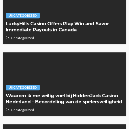
UNCATEGORIZED
LuckyHills Casino Offers Play Win and Savor
Immediate Payouts in Canada
Uncategorized
UNCATEGORIZED
Waarom ik me veilig voel bij HiddenJack Casino
Nederland – Beoordeling van de spelersveiligheid
Uncategorized