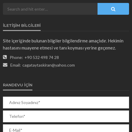
İLETIŞIM BILGILERI
Site içeriğinde bulunan bilgiler bilgilendirme amaçlıdır. Hekimin
hastasını muayene etmesi ve tanı koyması yerine geçemez.
Phone:
+90 532 498 74 28
Email:
cagataytaskiran@yahoo.com
RANDEVU İÇIN