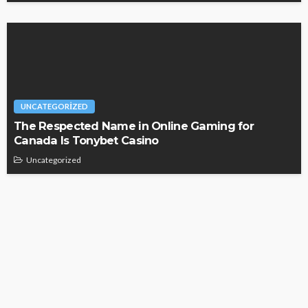
UNCATEGORIZED
The Respected Name in Online Gaming for
Canada Is Tonybet Casino
Uncategorized