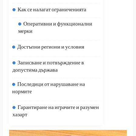
Как се налагат ограниченията
Оперативни и функционални
мерки
Достъпни региони и условия
Записване и потвърждение в
допустима държава
Последици от нарушаване на
нормите
Гарантиране на играчите и разумен
хазарт