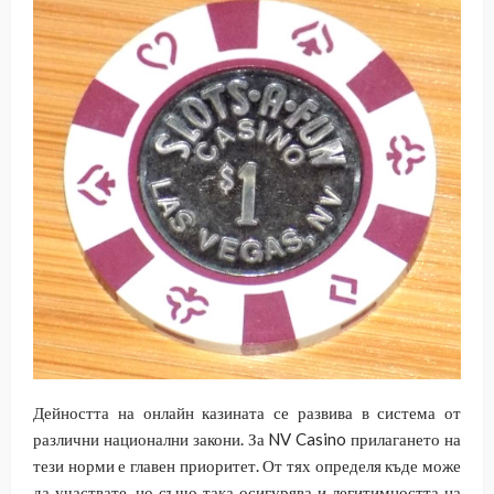
Дейността на онлайн казината се развива в система от
различни национални закони. За NV Casino прилагането на
тези норми е главен приоритет. От тях определя къде може
да участвате, но също така осигурява и легитимността на