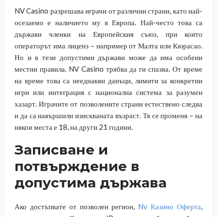
NV Casino разрешава играчи от различни страни, като най-
осезаемо е наличието му в Европа. Най-често това са
държави членки на Европейския съюз, при които
операторът има лиценз – например от Малта или Кюрасао.
Но и в тези допустими държави може да има особени
местни правила. NV Casino трябва да ги спазва. От време
на време това са нееднакви данъци, лимити за конкретни
игри или интеграция с национална система за разумен
хазарт. Играчите от позволените страни естествено следва
и да са навършили изискваната възраст. Тя се променя – на
някои места е 18, на други 21 години.
Записване и
потвърждение в
допустима държава
Ако достъпвате от позволен регион,
Nv Казино Оферта
,