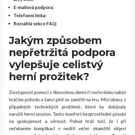
E-mailová podpora:
Telefonní linka:
Rozsáhlá sekce FAQ:
Jakým způsobem
nepřetržitá podpora
vylepšuje celistvý
herní prožitek?
Dostupnost pomoci v libovolnou denní či noční dobu nabízí
hráčům pohodu a šanci plně se zaměřit na hru. Mizí obavy z
případných technických problémů, které by dokázaly
narušit herní session. Tento komfort bezprostředně působí
na spokojenost a věrnost. Pokud hráč tuší, že i při
nečekaném komplikaci v neděli večer okamžitě objeví