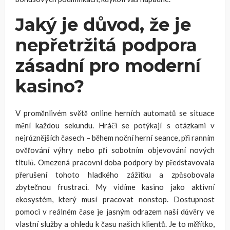
Jaký je důvod, že je
nepřetržitá podpora
zásadní pro moderní
kasino?
V proměnlivém světě online herních automatů se situace
mění každou sekundu. Hráči se potýkají s otázkami v
nejrůznějších časech – během noční herní seance, při ranním
ověřování výhry nebo při sobotním objevování nových
titulů. Omezená pracovní doba podpory by představovala
přerušení tohoto hladkého zážitku a způsobovala
zbytečnou frustraci. My vidíme kasino jako aktivní
ekosystém, který musí pracovat nonstop. Dostupnost
pomoci v reálném čase je jasným odrazem naší důvěry ve
vlastní služby a ohledu k času našich klientů. Je to měřítko,