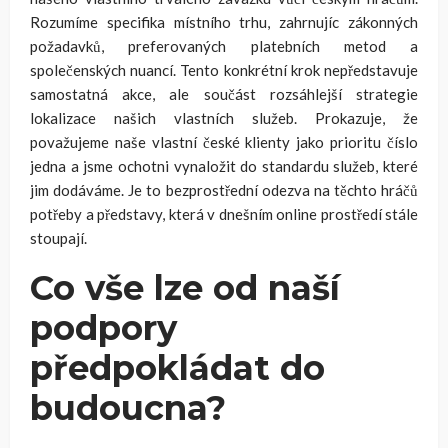
Rozumíme specifika místního trhu, zahrnujíc zákonných
požadavků, preferovaných platebních metod a
společenských nuancí. Tento konkrétní krok nepředstavuje
samostatná akce, ale součást rozsáhlejší strategie
lokalizace našich vlastních služeb. Prokazuje, že
považujeme naše vlastní české klienty jako prioritu číslo
jedna a jsme ochotni vynaložit do standardu služeb, které
jim dodáváme. Je to bezprostřední odezva na těchto hráčů
potřeby a představy, která v dnešním online prostředí stále
stoupají.
Co vše lze od naší
podpory
předpokládat do
budoucna?