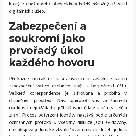
který v dnešní době předpokládá každý náročný uživatel
digitálních služeb.
Zabezpečení a
soukromí jako
prvořadý úkol
každého hovoru
Při každé interakci s naší asistencí je zásadní zásadou
zabezpečení vašich osobních údajů a bezpečnost účtu.
Veškerá korespondence je šifrována a probíhá v
chráněném prostředí. Naši operátoři vás za žádných
okolností nepožádají o přihlašovací údaje k účtu v celém
znění. Proces potvrzení identity nastává podle určených
ochranných protokolů. Všechny diskuze jsou evidovány,
což přispívá jednak ke zkvalitňování našich služeb, jednak