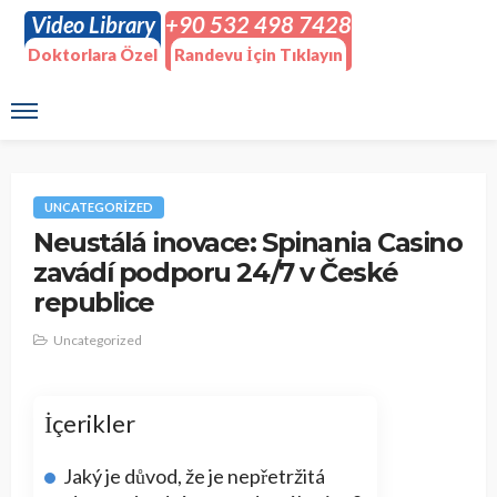
Video Library
+90 532 498 7428
Doktorlara Özel
Randevu İçin Tıklayın
UNCATEGORIZED
Neustálá inovace: Spinania Casino
zavádí podporu 24/7 v České
republice
Uncategorized
İçerikler
Jaký je důvod, že je nepřetržitá