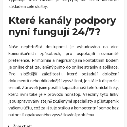
základem celé služby.
Které kanály podpory
nyní fungují 24/7?
Naše nepřetržitá dostupnost je vybudována na více
komunikačních způsobech, pro uspokojili rozmanité
preference. Primárním a nejpružnějším kontaktním bodem
je online chat, začleněný přímo do online stránky a aplikace.
Pro složitější záležitosti, které požadují doložení
dokumentů nebo důkladnější vysvětlení, je stále k dispozici
e-mail. Zároveň jsme posílili kapacitu naší telefonické linky,
která nyní také je v provozu nonstop. Všechny tyto linky
jsou spravovány stejně zkušenými specialisty s přístupem k
vašemu účtu, což zajišťuje stálou a kompetentní pomoc bez
nutnosti opakovaného vysvětlování problému.
Živý chat: