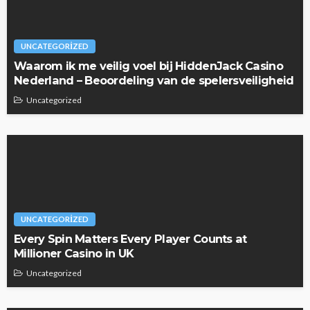
UNCATEGORIZED
Waarom ik me veilig voel bij HiddenJack Casino
Nederland – Beoordeling van de spelersveiligheid
Uncategorized
UNCATEGORIZED
Every Spin Matters Every Player Counts at
Millioner Casino in UK
Uncategorized