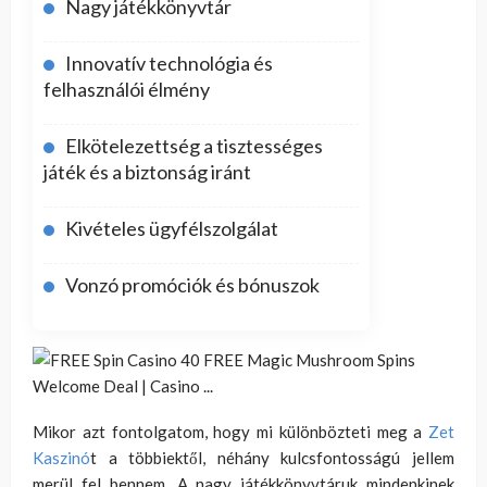
Nagy játékkönyvtár
Innovatív technológia és
felhasználói élmény
Elkötelezettség a tisztességes
játék és a biztonság iránt
Kivételes ügyfélszolgálat
Vonzó promóciók és bónuszok
Mikor azt fontolgatom, hogy mi különbözteti meg a
Zet
Kaszinó
t a többiektől, néhány kulcsfontosságú jellem
merül fel bennem. A nagy játékkönyvtáruk mindenkinek