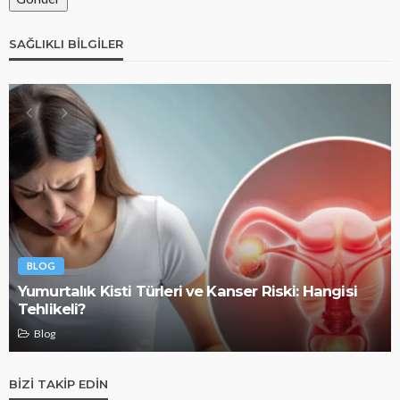
SAĞLIKLI BILGILER
BLOG
Yumurtalık Kisti Türleri ve Kanser Riski: Hangisi
Tehlikeli?
Blog
BIZI TAKIP EDIN