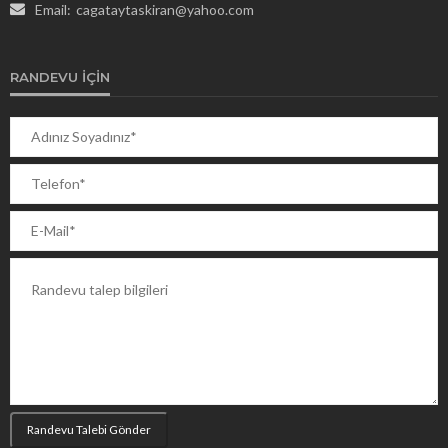
Email:
cagataytaskiran@yahoo.com
RANDEVU İÇIN