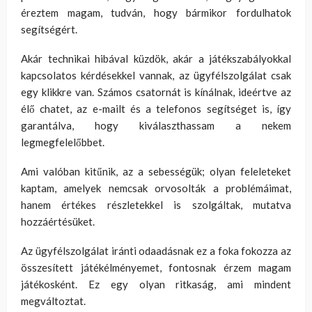
éreztem magam, tudván, hogy bármikor fordulhatok
segítségért.
Akár technikai hibával küzdök, akár a játékszabályokkal
kapcsolatos kérdésekkel vannak, az ügyfélszolgálat csak
egy klikkre van. Számos csatornát is kínálnak, ideértve az
élő chatet, az e-mailt és a telefonos segítséget is, így
garantálva, hogy kiválaszthassam a nekem
legmegfelelőbbet.
Ami valóban kitűnik, az a sebességük; olyan feleleteket
kaptam, amelyek nemcsak orvosolták a problémáimat,
hanem értékes részletekkel is szolgáltak, mutatva
hozzáértésüket.
Az ügyfélszolgálat iránti odaadásnak ez a foka fokozza az
összesített játékélményemet, fontosnak érzem magam
játékosként. Ez egy olyan ritkaság, ami mindent
megváltoztat.