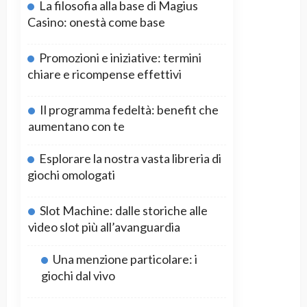
La filosofia alla base di Magius
Casino: onestà come base
Promozioni e iniziative: termini
chiare e ricompense effettivi
Il programma fedeltà: benefit che
aumentano con te
Esplorare la nostra vasta libreria di
giochi omologati
Slot Machine: dalle storiche alle
video slot più all’avanguardia
Una menzione particolare: i
giochi dal vivo