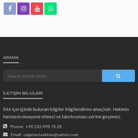
ARAMA
İLETIŞIM BILGILERI
Site içeriğinde bulunan bilgiler bilgilendirme amaçlıdır. Hekimin
hastasını muayene etmesi ve tanı koyması yerine geçemez.
Phone:
+90 532 498 74 28
Email:
cagataytaskiran@yahoo.com