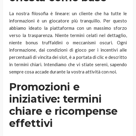
La nostra filosofia è lineare: un cliente che ha tutte le
informazioni è un giocatore più tranquillo. Per questo
abbiamo ideato la piattaforma con un massimo sforzo
verso la trasparenza. Niente termini celati nel dettaglio,
niente bonus truffaldini o meccanismi oscuri. Ogni
informazione, dai condizioni di gioco per i incentivi alle
percentuali di vincita dei slot, è a portata di clic e descritto
in termini chiari. Intendiamo che vi stiate sereni, sapendo
sempre cosa accade durante la vostra attività con noi.
Promozioni e
iniziative: termini
chiare e ricompense
effettivi