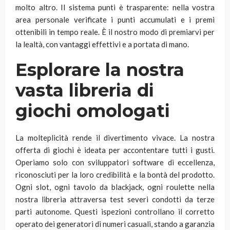
molto altro. Il sistema punti è trasparente: nella vostra
area personale verificate i punti accumulati e i premi
ottenibili in tempo reale. È il nostro modo di premiarvi per
la lealtà, con vantaggi effettivi e a portata di mano.
Esplorare la nostra
vasta libreria di
giochi omologati
La molteplicità rende il divertimento vivace. La nostra
offerta di giochi è ideata per accontentare tutti i gusti.
Operiamo solo con sviluppatori software di eccellenza,
riconosciuti per la loro credibilità e la bontà del prodotto.
Ogni slot, ogni tavolo da blackjack, ogni roulette nella
nostra libreria attraversa test severi condotti da terze
parti autonome. Questi ispezioni controllano il corretto
operato dei generatori di numeri casuali, stando a garanzia