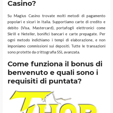
Casino?
Su Magius Casino trovate molti metodi di pagamento
popolari e sicuri in Italia. Supportiamo carte di credito e
debito (Visa, Mastercard), portafogli elettronici come
Skrill e Neteller, bonifici bancari e carte prepagate. Per
ogni metodo indichiamo i tempi di elaborazione, e non
imponiamo commissioni sui depositi. Tutte le transazioni
sono protette da crittografia SSL avanzata.
Come funziona il bonus di
benvenuto e quali sono i
requisiti di puntata?