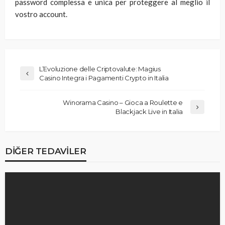
password complessa e unica per proteggere al meglio il
vostro account.
L’Evoluzione delle Criptovalute: Magius
Casino Integra i Pagamenti Crypto in Italia
Winorama Casino – Gioca a Roulette e
Blackjack Live in Italia
DIĞER TEDAVILER