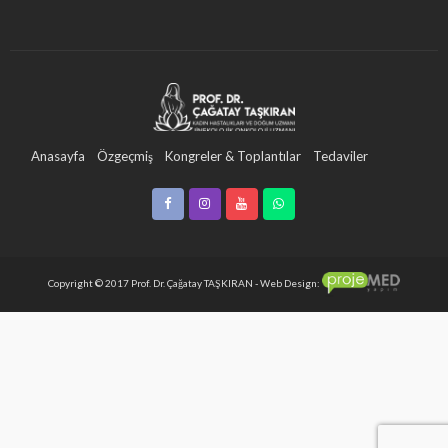
Anasayfa
Özgeçmiş
Kongreler & Toplantılar
Tedaviler
Videolar
Blog
Basın
İletişim
Doktorlar İçin
Copyright © 2017 Prof. Dr. Çağatay TAŞKIRAN - Web Design: