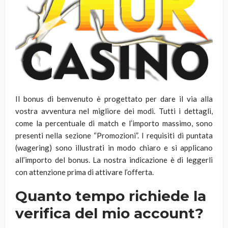
Il bonus di benvenuto è progettato per dare il via alla
vostra avventura nel migliore dei modi. Tutti i dettagli,
come la percentuale di match e l’importo massimo, sono
presenti nella sezione “Promozioni”. I requisiti di puntata
(wagering) sono illustrati in modo chiaro e si applicano
all’importo del bonus. La nostra indicazione è di leggerli
con attenzione prima di attivare l’offerta.
Quanto tempo richiede la
verifica del mio account?