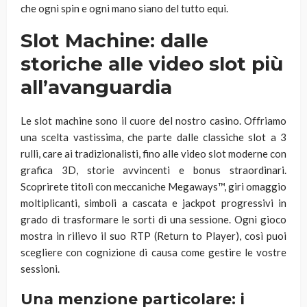
che ogni spin e ogni mano siano del tutto equi.
Slot Machine: dalle
storiche alle video slot più
all’avanguardia
Le slot machine sono il cuore del nostro casino. Offriamo
una scelta vastissima, che parte dalle classiche slot a 3
rulli, care ai tradizionalisti, fino alle video slot moderne con
grafica 3D, storie avvincenti e bonus straordinari.
Scoprirete titoli con meccaniche Megaways™, giri omaggio
moltiplicanti, simboli a cascata e jackpot progressivi in
grado di trasformare le sorti di una sessione. Ogni gioco
mostra in rilievo il suo RTP (Return to Player), così puoi
scegliere con cognizione di causa come gestire le vostre
sessioni.
Una menzione particolare: i