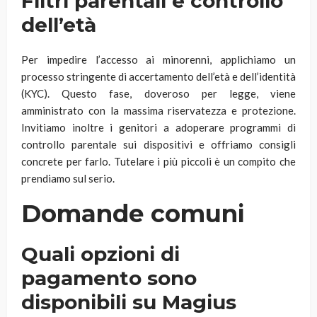
Filtri parentali e controllo
dell’età
Per impedire l’accesso ai minorenni, applichiamo un
processo stringente di accertamento dell’età e dell’identità
(KYC). Questo fase, doveroso per legge, viene
amministrato con la massima riservatezza e protezione.
Invitiamo inoltre i genitori a adoperare programmi di
controllo parentale sui dispositivi e offriamo consigli
concrete per farlo. Tutelare i più piccoli è un compito che
prendiamo sul serio.
Domande comuni
Quali opzioni di
pagamento sono
disponibili su Magius