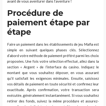
avant de vous aventurer dans l’aventure !
Procédure de
paiement étape par
étape
Faire un paiement dans les établissements de jeu Mafia est
simple en suivant quelques phases clés. Sélectionnez
d’abord votre méthode de paiement préféré parmi les choix
proposées. Une fois votre sélection effectué, allez dans la
section « Argent » de l’interface du casino. Indiquez le
montant que vous souhaitez déposer, en vous assurant
qu’il satisfait les exigences minimales. Ensuite, saisissez
vos détails de paiement en toute sécurité et confirmez leur
exactitude. Après confirmation, votre transaction sera
exécutée, généralement instantanément. Si vous souhaitez
retirer des fonds, suivez la même procédure et assurez-