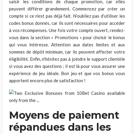
saisir les conditions de chaque promotion, car elles
peuvent différer grandement. Commencez par créer un
compte si ce n’est pas déjà fait. N’oubliez pas d’utiliser les
codes bonus donnés, car ils sont nécessaires pour accéder
à vos récompenses. Une fois votre compte ouvert, rendez-
vous dans la section « Promotions » pour choisir le bonus
qui vous intéresse. Attention aux dates limites et aux
sommes de dépôt minimum, car ils peuvent affecter votre
éligibilité. Enfin, n’hésitez pas à joindre le support clientèle
si vous avez des questions ; il est là pour vous assurer une
expérience de jeu idéale. Bon jeu et que vos bonus vous
apportent encore plus de satisfaction !
Moyens de paiement
répandues dans les