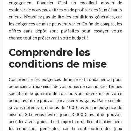
engagement financier. C’est un excellent moyen de
explorer de nouveaux titres ou de profiter des jeux à hauts
enjeux. N’oubliez pas de lire les conditions générales, car
les exigences de mise peuvent varier. En fin de compte, les
offres sans dépôt sont parfaites pour essayer votre
chance tout en préservant votre budget !
Comprendre les
conditions de mise
Comprendre les exigences de mise est fondamental pour
bénéficier au maximum de vos bonus de casino. Ces termes
spécifient le quantité de fois où vous devez miser votre
bonus avant de pouvoir encaisser vos gains. Par exemple,
si vous obtenez un bonus de 100 € avec une exigence de
mise de 30x, vous devrez jouer 3 000 € avant de pouvoir
accéder à vos gains. Il est important de lire attentivement
les conditions générales, car la contribution des jeux