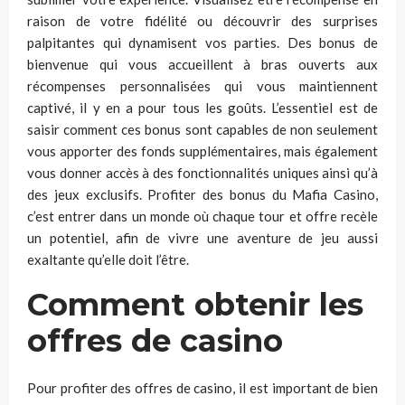
raison de votre fidélité ou découvrir des surprises
palpitantes qui dynamisent vos parties. Des bonus de
bienvenue qui vous accueillent à bras ouverts aux
récompenses personnalisées qui vous maintiennent
captivé, il y en a pour tous les goûts. L’essentiel est de
saisir comment ces bonus sont capables de non seulement
vous apporter des fonds supplémentaires, mais également
vous donner accès à des fonctionnalités uniques ainsi qu’à
des jeux exclusifs. Profiter des bonus du Mafia Casino,
c’est entrer dans un monde où chaque tour et offre recèle
un potentiel, afin de vivre une aventure de jeu aussi
exaltante qu’elle doit l’être.
Comment obtenir les
offres de casino
Pour profiter des offres de casino, il est important de bien