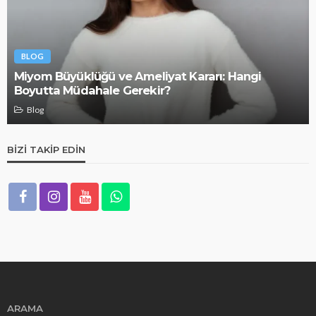
BLOG
Miyom Büyüklüğü ve Ameliyat Kararı: Hangi
Boyutta Müdahale Gerekir?
Blog
BIZI TAKIP EDIN
ARAMA