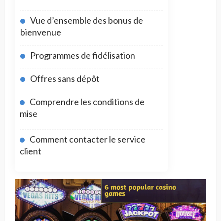
Vue d’ensemble des bonus de
bienvenue
Programmes de fidélisation
Offres sans dépôt
Comprendre les conditions de
mise
Comment contacter le service
client