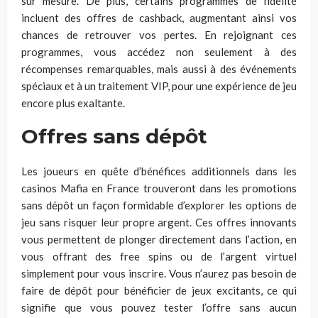
sur mesure. De plus, certains programmes de fidélité
incluent des offres de cashback, augmentant ainsi vos
chances de retrouver vos pertes. En rejoignant ces
programmes, vous accédez non seulement à des
récompenses remarquables, mais aussi à des événements
spéciaux et à un traitement VIP, pour une expérience de jeu
encore plus exaltante.
Offres sans dépôt
Les joueurs en quête d’bénéfices additionnels dans les
casinos Mafia en France trouveront dans les promotions
sans dépôt un façon formidable d’explorer les options de
jeu sans risquer leur propre argent. Ces offres innovants
vous permettent de plonger directement dans l’action, en
vous offrant des free spins ou de l’argent virtuel
simplement pour vous inscrire. Vous n’aurez pas besoin de
faire de dépôt pour bénéficier de jeux excitants, ce qui
signifie que vous pouvez tester l’offre sans aucun