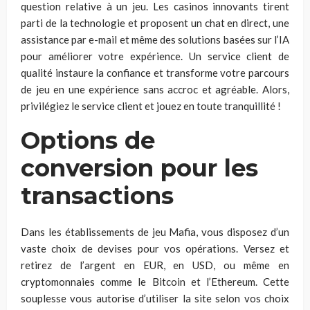
question relative à un jeu. Les casinos innovants tirent
parti de la technologie et proposent un chat en direct, une
assistance par e-mail et même des solutions basées sur l’IA
pour améliorer votre expérience. Un service client de
qualité instaure la confiance et transforme votre parcours
de jeu en une expérience sans accroc et agréable. Alors,
privilégiez le service client et jouez en toute tranquillité !
Options de
conversion pour les
transactions
Dans les établissements de jeu Mafia, vous disposez d’un
vaste choix de devises pour vos opérations. Versez et
retirez de l’argent en EUR, en USD, ou même en
cryptomonnaies comme le Bitcoin et l’Ethereum. Cette
souplesse vous autorise d’utiliser la site selon vos choix