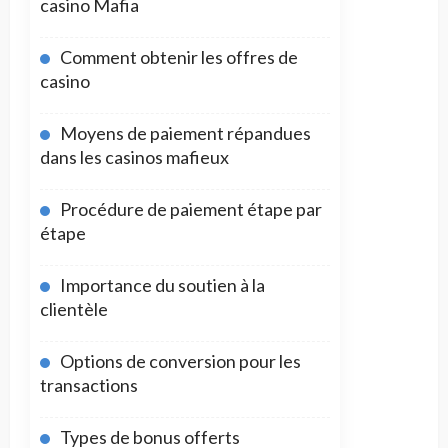
casino Mafia
Comment obtenir les offres de
casino
Moyens de paiement répandues
dans les casinos mafieux
Procédure de paiement étape par
étape
Importance du soutien à la
clientèle
Options de conversion pour les
transactions
Types de bonus offerts