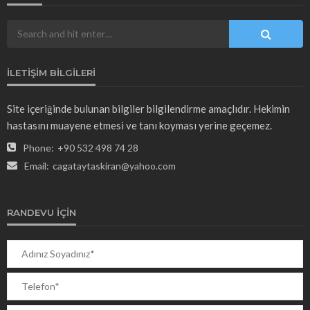
İLETIŞIM BILGILERI
Site içeriğinde bulunan bilgiler bilgilendirme amaçlıdır. Hekimin
hastasını muayene etmesi ve tanı koyması yerine geçemez.
Phone:
+90 532 498 74 28
Email:
cagataytaskiran@yahoo.com
RANDEVU İÇIN