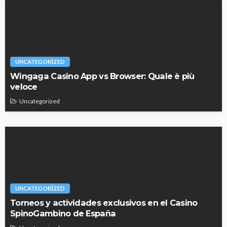
UNCATEGORIZED
Wingaga Casino App vs Browser: Quale è più
veloce
Uncategorized
UNCATEGORIZED
Torneos y actividades exclusivos en el Casino
SpinoGambino de España