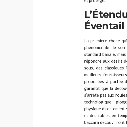
et protégé.
L’Étendu
Éventail
La première chose qui
phénoménale de son r
standard banale, mais
répondre aux désirs d
sous, des classiques
meilleurs fournisseu
proposées à portée de 
garantit que la décou
s’arrête pas aux roule
technologique, plong
physique directement s
et des tables en temps
baccara découvriront l