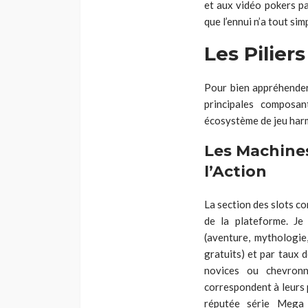
et aux vidéo pokers pa
que l’ennui n’a tout sim
Les Pilier
Pour bien appréhender 
principales composa
écosystème de jeu harm
Les Machines
l’Action
La section des slots co
de la plateforme. Je
(aventure, mythologie,
gratuits) et par taux d
novices ou chevronn
correspondent à leurs 
réputée série Mega 