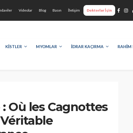
Library
+90 532 498 7428
edaviler
Videolar
Blog
Basın
İletişim
Doktorlar İçin
ara Özel
Randevu İçin Tıklayın
KİSTLER
MYOMLAR
İDRAR KAÇIRMA
RAHİM 
 : Où les Cagnottes
Véritable