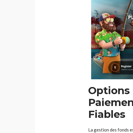
Options 
Paiemen
Fiables
La gestion des fonds es