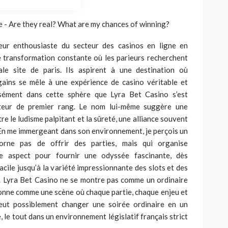
BLOG
teur enthousiaste du secteur des casinos en ligne en
liyatı
Yumurtalık Kisti Türleri ve
e transformation constante où les parieurs recherchent
am:
Kanser Riski: Hangisi
ale site de paris. Ils aspirent à une destination où
Tehlikeli?
 gains se mêle à une expérience de casino véritable et
Blog
cisément dans cette sphère que Lyra Bet Casino s’est
eur de premier rang. Le nom lui-même suggère une
tre le ludisme palpitant et la sûreté, une alliance souvent
 En me immergeant dans son environnement, je perçois un
orne pas de offrir des parties, mais qui organise
e aspect pour fournir une odyssée fascinante, dès
 facile jusqu’à la variété impressionnante des slots et des
t. Lyra Bet Casino ne se montre pas comme un ordinaire
itionne comme une scène où chaque partie, chaque enjeu et
eut possiblement changer une soirée ordinaire en un
 le tout dans un environnement législatif français strict