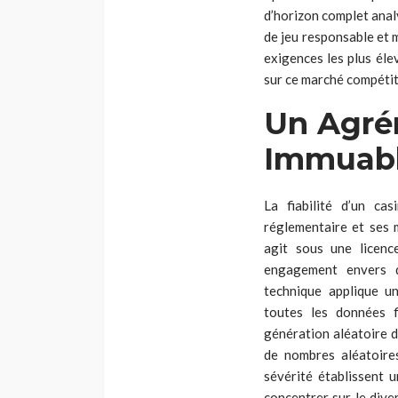
d’horizon complet anal
de jeu responsable et 
exigences les plus éle
sur ce marché compétiti
Un Agré
Immuab
La fiabilité d’un ca
réglementaire et ses 
agit sous une licenc
engagement envers de
technique applique u
toutes les données f
génération aléatoire d
de nombres aléatoires
sévérité établissent 
concentrer sur le dive