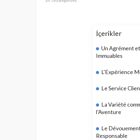
Uncategorized
İçerikler
Un Agrément et
Immuables
L’Expérience M
Le Service Clien
La Variété comm
l’Aventure
Le Dévouement 
Responsable