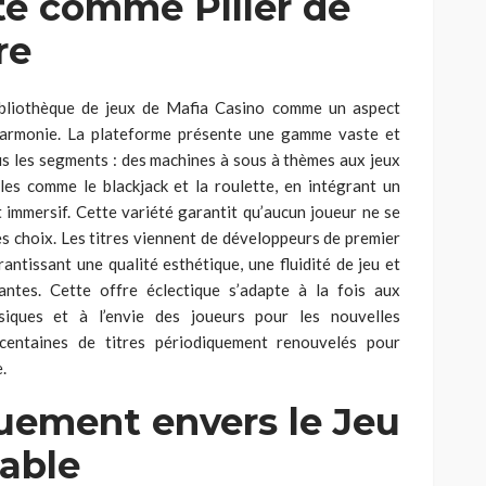
té comme Pilier de
re
bliothèque de jeux de Mafia Casino comme un aspect
armonie. La plateforme présente une gamme vaste et
us les segments : des machines à sous à thèmes aux jeux
les comme le blackjack et la roulette, en intégrant un
t immersif. Cette variété garantit qu’aucun joueur ne se
es choix. Les titres viennent de développeurs de premier
rantissant une qualité esthétique, une fluidité de jeu et
antes. Cette offre éclectique s’adapte à la fois aux
siques et à l’envie des joueurs pour les nouvelles
centaines de titres périodiquement renouvelés pour
.
uement envers le Jeu
able