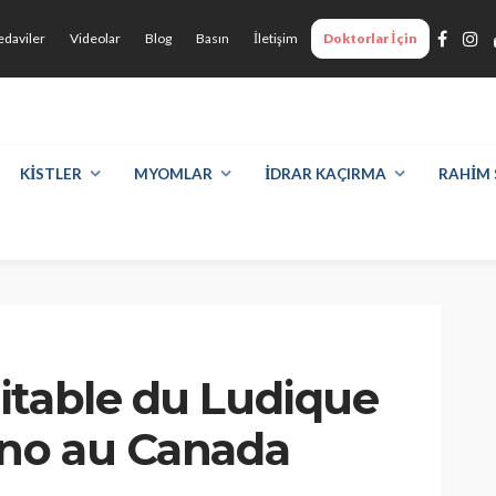
Library
+90 532 498 7428
edaviler
Videolar
Blog
Basın
İletişim
Doktorlar İçin
ara Özel
Randevu İçin Tıklayın
KİSTLER
MYOMLAR
İDRAR KAÇIRMA
RAHİM 
itable du Ludique
ino au Canada