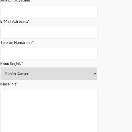
Adınız - Soyadınız*
E-Mail Adresiniz*
Telefon Numaranız*
Konu Seçiniz*
Mesajınız*