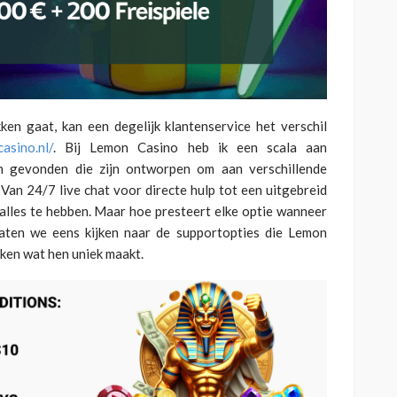
BLOG
liyatı
Yumurtalık Kisti Türleri ve
am:
Kanser Riski: Hangisi
ken gaat, kan een degelijk klantenservice het verschil
Tehlikeli?
casino.nl/
. Bij Lemon Casino heb ik een scala aan
Blog
n gevonden die zijn ontworpen om aan verschillende
Van 24/7 live chat voor directe hulp tot een uitgebreid
 alles te hebben. Maar hoe presteert elke optie wanneer
aten we eens kijken naar de supportopties die Lemon
ken wat hen uniek maakt.