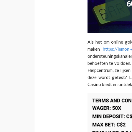
BLOG
ermik Kemoterapi
Rahim Kanseri Ame
ileri: Tedavi
Sonrası Cinsel Yaş
Als het om online gok
de Neler Yaşanır?
Uzman Önerileri
maken
https://lemon-
Blog
ondersteuningskanale
behoeften te voldoen. 
Helpcentrum, ze lijken
deze wordt getest? L
Casino biedt en ontdek