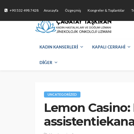
Video 
+90 532 498 7428
Anasayfa
Özgeçmiş
Kongreler & Toplantılar
T
Doktorl
KADIN KANSERLERİ
KAPALI CERRAHİ
DİĞER
UNCATEGORIZED
Lemon Casino: 
assistentiekan