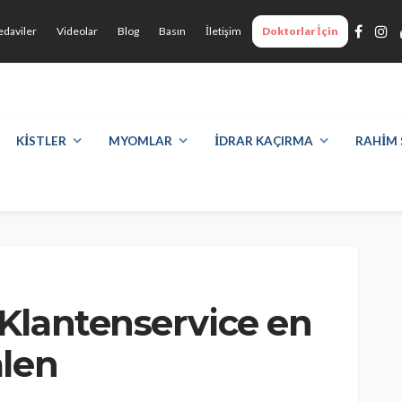
Library
+90 532 498 7428
edaviler
Videolar
Blog
Basın
İletişim
Doktorlar İçin
ara Özel
Randevu İçin Tıklayın
KİSTLER
MYOMLAR
İDRAR KAÇIRMA
RAHİM 
Klantenservice en
alen