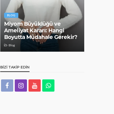
BLOG
BLOG
Miyom Büyüklüğü ve
Hiperter
Ameliyat Kararı: Hangi
Yan Etkile
Boyutta Müdahale Gerekir?
Sürecinde
Blog
Blog
BIZI TAKIP EDIN