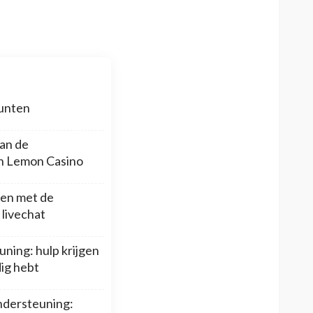
punten
an de
an Lemon Casino
en met de
 livechat
ning: hulp krijgen
ig hebt
ndersteuning: