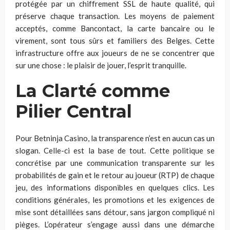
protégée par un chiffrement SSL de haute qualité, qui
préserve chaque transaction. Les moyens de paiement
acceptés, comme Bancontact, la carte bancaire ou le
virement, sont tous sûrs et familiers des Belges. Cette
infrastructure offre aux joueurs de ne se concentrer que
sur une chose : le plaisir de jouer, l’esprit tranquille.
La Clarté comme
Pilier Central
Pour Betninja Casino, la transparence n’est en aucun cas un
slogan. Celle-ci est la base de tout. Cette politique se
concrétise par une communication transparente sur les
probabilités de gain et le retour au joueur (RTP) de chaque
jeu, des informations disponibles en quelques clics. Les
conditions générales, les promotions et les exigences de
mise sont détaillées sans détour, sans jargon compliqué ni
pièges. L’opérateur s’engage aussi dans une démarche