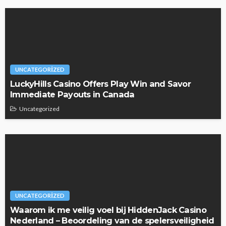
UNCATEGORIZED
LuckyHills Casino Offers Play Win and Savor
Immediate Payouts in Canada
Uncategorized
UNCATEGORIZED
Waarom ik me veilig voel bij HiddenJack Casino
Nederland – Beoordeling van de spelersveiligheid