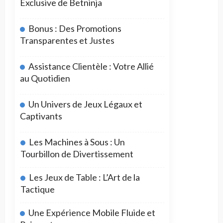
Exclusive de Betninja
Bonus : Des Promotions
Transparentes et Justes
Assistance Clientèle : Votre Allié
au Quotidien
Un Univers de Jeux Légaux et
Captivants
Les Machines à Sous : Un
Tourbillon de Divertissement
Les Jeux de Table : L’Art de la
Tactique
Une Expérience Mobile Fluide et