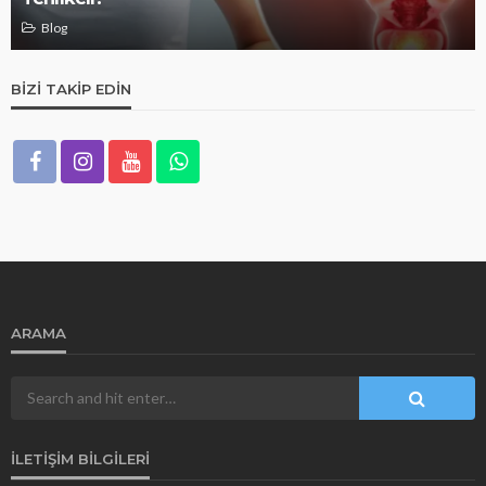
Blog
BIZI TAKIP EDIN
ARAMA
İLETIŞIM BILGILERI