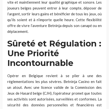
vite et maintiennent leur qualité graphique et sonore. Les
joueurs belges peuvent entrer à leur compte, déposer de
l’argent, sortir leurs gains et bénéficier de tous les jeux, où
qu’ils soient et à n’importe quelle heure. Cette flexibilité
offre de vivre l’aventure Betninja depuis son canapé ou en
déplacement.
Sûreté et Régulation :
Une Priorité
Incontournable
Opérer en Belgique revient à se plier à une des
réglementations les plus sévères. Betninja Casino en fait
un atout. Avec une licence valide de la Commission des
Jeux de Hasard belge (CJH), l’opérateur promet que toutes
ses activités sont autorisées, surveillées et conformes. La
sécurité des données personnelles et financières est