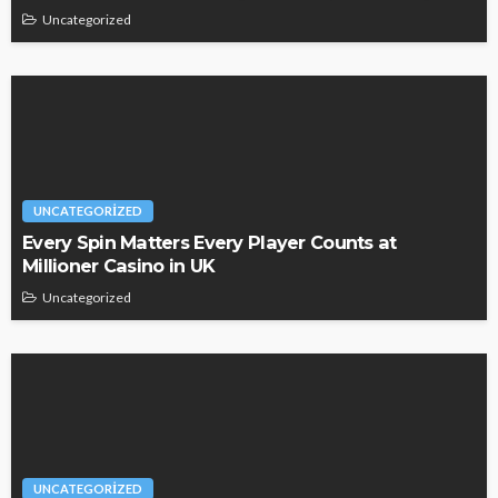
Uncategorized
UNCATEGORIZED
Every Spin Matters Every Player Counts at
Millioner Casino in UK
Uncategorized
UNCATEGORIZED