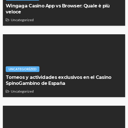
Wingaga Casino App vs Browser: Quale è più
veloce
Uncategorized
UNCATEGORIZED
Torneos y actividades exclusivos en el Casino
SpinoGambino de España
Uncategorized