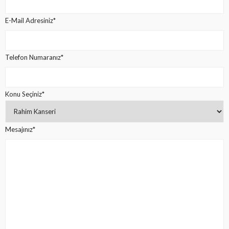
E-Mail Adresiniz*
Telefon Numaranız*
Konu Seçiniz*
Mesajınız*