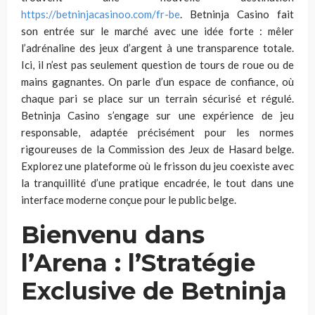
https://betninjacasinoo.com/fr-be
. Betninja Casino fait
son entrée sur le marché avec une idée forte : mêler
l’adrénaline des jeux d’argent à une transparence totale.
Ici, il n’est pas seulement question de tours de roue ou de
mains gagnantes. On parle d’un espace de confiance, où
chaque pari se place sur un terrain sécurisé et régulé.
Betninja Casino s’engage sur une expérience de jeu
responsable, adaptée précisément pour les normes
rigoureuses de la Commission des Jeux de Hasard belge.
Explorez une plateforme où le frisson du jeu coexiste avec
la tranquillité d’une pratique encadrée, le tout dans une
interface moderne conçue pour le public belge.
Bienvenu dans
l’Arena : l’Stratégie
Exclusive de Betninja