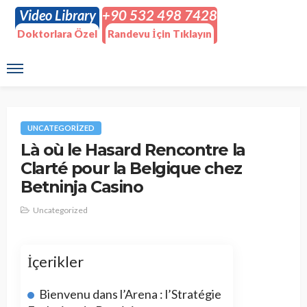
Video Library
+90 532 498 7428
Doktorlara Özel
Randevu İçin Tıklayın
UNCATEGORIZED
Là où le Hasard Rencontre la
Clarté pour la Belgique chez
Betninja Casino
Uncategorized
İçerikler
Bienvenu dans l’Arena : l’Stratégie