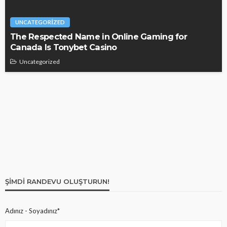
UNCATEGORIZED
The Respected Name in Online Gaming for
Canada Is Tonybet Casino
Uncategorized
ŞIMDI RANDEVU OLUŞTURUN!
Adınız - Soyadınız*