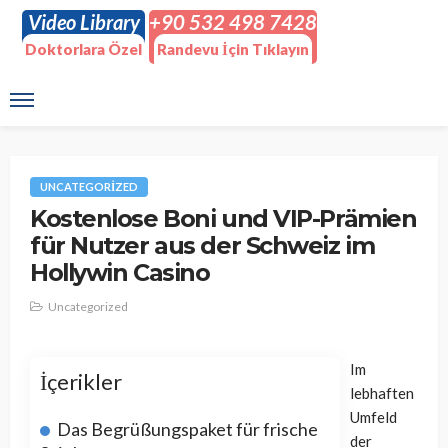
Video Library
+90 532 498 7428
Doktorlara Özel
Randevu İçin Tıklayın
UNCATEGORIZED
Kostenlose Boni und VIP-Prämien
für Nutzer aus der Schweiz im
Hollywin Casino
Uncategorized
Im
İçerikler
lebhaften
Umfeld
Das Begrüßungspaket für frische
der