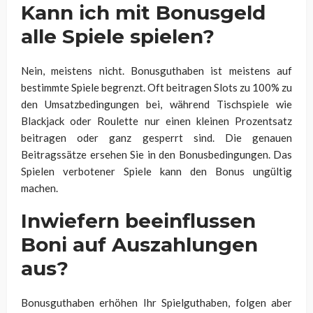
Kann ich mit Bonusgeld
alle Spiele spielen?
Nein, meistens nicht. Bonusguthaben ist meistens auf
bestimmte Spiele begrenzt. Oft beitragen Slots zu 100% zu
den Umsatzbedingungen bei, während Tischspiele wie
Blackjack oder Roulette nur einen kleinen Prozentsatz
beitragen oder ganz gesperrt sind. Die genauen
Beitragssätze ersehen Sie in den Bonusbedingungen. Das
Spielen verbotener Spiele kann den Bonus ungültig
machen.
Inwiefern beeinflussen
Boni auf Auszahlungen
aus?
Bonusguthaben erhöhen Ihr Spielguthaben, folgen aber