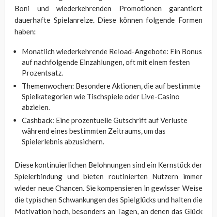
Boni und wiederkehrenden Promotionen garantiert
dauerhafte Spielanreize. Diese können folgende Formen
haben:
Monatlich wiederkehrende Reload-Angebote: Ein Bonus
auf nachfolgende Einzahlungen, oft mit einem festen
Prozentsatz.
Themenwochen: Besondere Aktionen, die auf bestimmte
Spielkategorien wie Tischspiele oder Live-Casino
abzielen.
Cashback: Eine prozentuelle Gutschrift auf Verluste
während eines bestimmten Zeitraums, um das
Spielerlebnis abzusichern.
Diese kontinuierlichen Belohnungen sind ein Kernstück der
Spielerbindung und bieten routinierten Nutzern immer
wieder neue Chancen. Sie kompensieren in gewisser Weise
die typischen Schwankungen des Spielglücks und halten die
Motivation hoch, besonders an Tagen, an denen das Glück