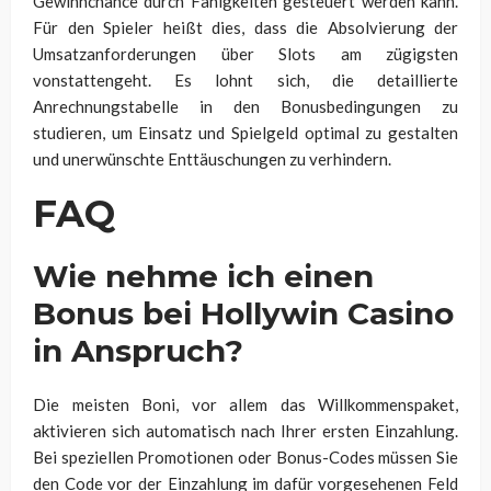
Gewinnchance durch Fähigkeiten gesteuert werden kann.
Für den Spieler heißt dies, dass die Absolvierung der
Umsatzanforderungen über Slots am zügigsten
vonstattengeht. Es lohnt sich, die detaillierte
Anrechnungstabelle in den Bonusbedingungen zu
studieren, um Einsatz und Spielgeld optimal zu gestalten
und unerwünschte Enttäuschungen zu verhindern.
FAQ
Wie nehme ich einen
Bonus bei Hollywin Casino
in Anspruch?
Die meisten Boni, vor allem das Willkommenspaket,
aktivieren sich automatisch nach Ihrer ersten Einzahlung.
Bei speziellen Promotionen oder Bonus-Codes müssen Sie
den Code vor der Einzahlung im dafür vorgesehenen Feld