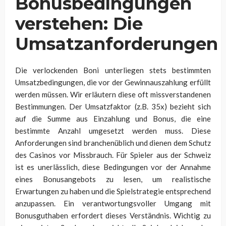
Bonusbedingungen
verstehen: Die
Umsatzanforderungen
Die verlockenden Boni unterliegen stets bestimmten
Umsatzbedingungen, die vor der Gewinnauszahlung erfüllt
werden müssen. Wir erläutern diese oft missverstandenen
Bestimmungen. Der Umsatzfaktor (z.B. 35x) bezieht sich
auf die Summe aus Einzahlung und Bonus, die eine
bestimmte Anzahl umgesetzt werden muss. Diese
Anforderungen sind branchenüblich und dienen dem Schutz
des Casinos vor Missbrauch. Für Spieler aus der Schweiz
ist es unerlässlich, diese Bedingungen vor der Annahme
eines Bonusangebots zu lesen, um realistische
Erwartungen zu haben und die Spielstrategie entsprechend
anzupassen. Ein verantwortungsvoller Umgang mit
Bonusguthaben erfordert dieses Verständnis. Wichtig zu