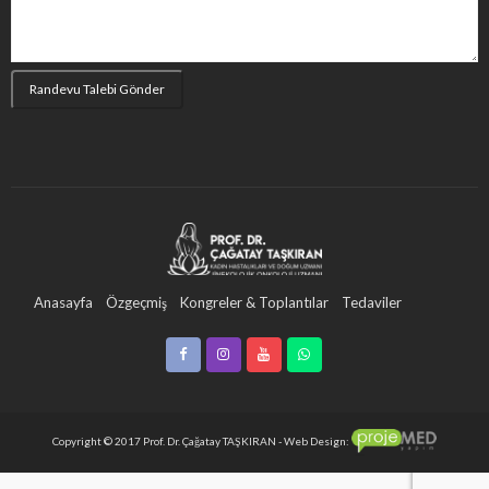
Anasayfa
Özgeçmiş
Kongreler & Toplantılar
Tedaviler
Videolar
Blog
Basın
İletişim
Doktorlar İçin
Copyright © 2017 Prof. Dr. Çağatay TAŞKIRAN - Web Design: