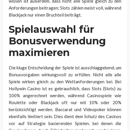
wissen ist außerdem, dass nicht alle Spiele gleich zu den
Anforderungen beitragen; Slots zählen meist voll, während
Blackjack nur einen Bruchteil beiträgt.
Spielauswahl für
Bonusverwendung
maximieren
Die kluge Entscheidung der Spiele ist ausschlaggebend, um
Bonusvorgaben wirkungsvoll zu erfüllen. Nicht alle alle
Spiele wirken gleich zu den Wettanforderungen bei. Bei
Hollywin Casino ist es gebrauchlich, dass Slots (Slots) zu
100% angerechnet werden, während Casinospiele wie
Roulette oder Blackjack oft nur mit 10% oder 20%
berücksichtigt werden. Baccarat und Videopoker können
ebenfalls limitiert sein. Dies dient dem Schutz des Casinos
vor auf Strategie basierenden Spielen, bei denen die