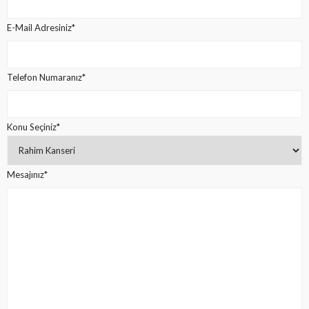
E-Mail Adresiniz*
Telefon Numaranız*
Konu Seçiniz*
Mesajınız*