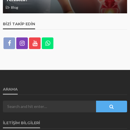
Blog
BIZI TAKIP EDIN
ARAMA
İLETIŞIM BILGILERI