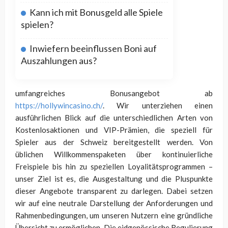
Kann ich mit Bonusgeld alle Spiele
spielen?
Inwiefern beeinflussen Boni auf
Auszahlungen aus?
umfangreiches Bonusangebot ab
https://hollywincasino.ch/
. Wir unterziehen einen
ausführlichen Blick auf die unterschiedlichen Arten von
Kostenlosaktionen und VIP-Prämien, die speziell für
Spieler aus der Schweiz bereitgestellt werden. Von
üblichen Willkommenspaketen über kontinuierliche
Freispiele bis hin zu speziellen Loyalitätsprogrammen –
unser Ziel ist es, die Ausgestaltung und die Pluspunkte
dieser Angebote transparent zu darlegen. Dabei setzen
wir auf eine neutrale Darstellung der Anforderungen und
Rahmenbedingungen, um unseren Nutzern eine gründliche
Übersicht zu ermöglichen. Die eidgenössische Regulierung