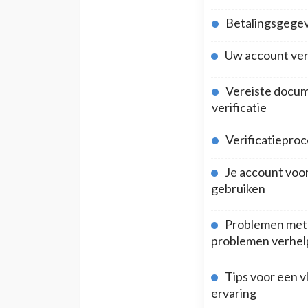
Betalingsgegev
Uw account ver
Vereiste docu
verificatie
Verificatiepro
Je account voor
gebruiken
Problemen met
problemen verhe
Tips voor een vl
ervaring