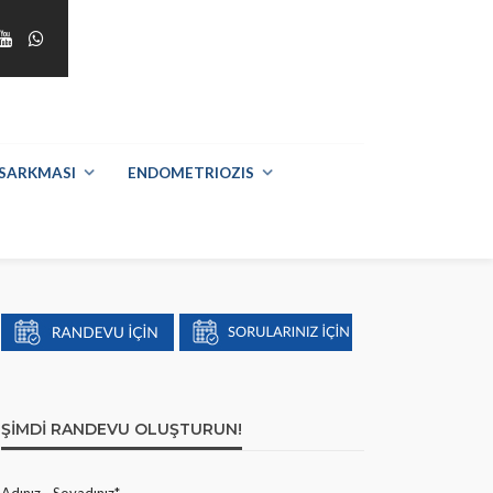
SARKMASI
ENDOMETRIOZIS
ŞIMDI RANDEVU OLUŞTURUN!