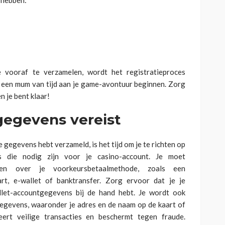
 vooraf te verzamelen, wordt het registratieproces
n een mum van tijd aan je game-avontuur beginnen. Zorg
n je bent klaar!
gegevens vereist
e gegevens hebt verzameld, is het tijd om je te richten op
s die nodig zijn voor je casino-account. Je moet
kken over je voorkeursbetaalmethode, zoals een
art, e-wallet of banktransfer. Zorg ervoor dat je je
let-accountgegevens bij de hand hebt. Je wordt ook
gevens, waaronder je adres en de naam op de kaart of
eert veilige transacties en beschermt tegen fraude.