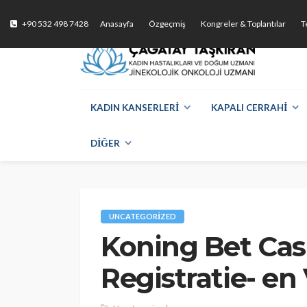
Video 
+90 532 498 7428
Anasayfa
Özgeçmiş
Kongreler & Toplantılar
T
Doktorl
KADIN KANSERLERİ
KAPALI CERRAHİ
DİĞER
UNCATEGORIZED
Koning Bet Casi
Registratie- en