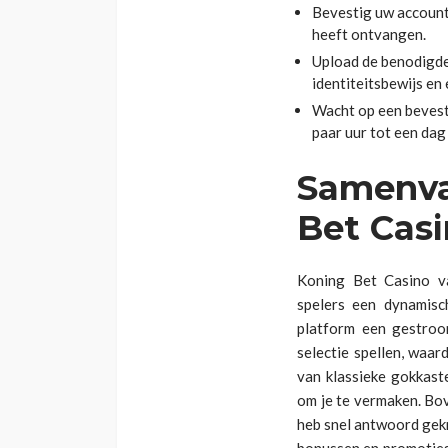
Bevestig uw account d
heeft ontvangen.
Upload de benodigde
identiteitsbewijs en
Wacht op een bevesti
paar uur tot een dag
Samenva
Bet Cas
Koning Bet Casino va
spelers een dynamisc
platform een gestroo
selectie spellen, waard
van klassieke gokkast
om je te vermaken. Bov
heb snel antwoord gekr
bonussen en promoties