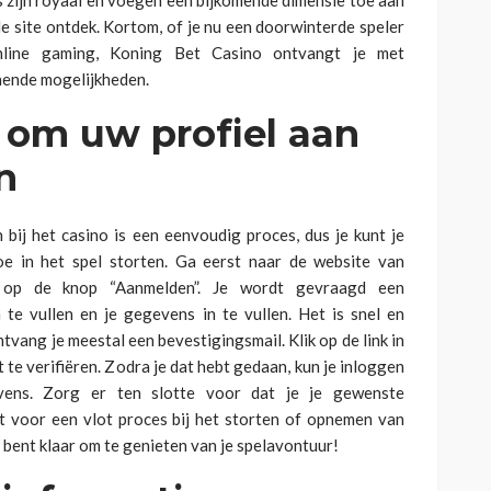
 de site ontdek. Kortom, of je nu een doorwinterde speler
nline gaming, Koning Bet Casino ontvangt je met
ende mogelijkheden.
 om uw profiel aan
n
bij het casino is een eenvoudig proces, dus je kunt je
oe in het spel storten. Ga eerst naar de website van
 op de knop “Aanmelden”. Je wordt gevraagd een
n te vullen en je gegevens in te vullen. Het is snel en
tvang je meestal een bevestigingsmail. Klik op de link in
 te verifiëren. Zodra je dat hebt gedaan, kun je inloggen
ens. Zorg er ten slotte voor dat je je gewenste
t voor een vlot proces bij het storten of opnemen van
 je bent klaar om te genieten van je spelavontuur!