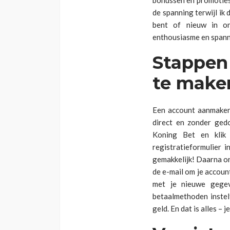
de spanning terwijl ik
bent of nieuw in o
enthousiasme en spann
Stappen
te make
Een account aanmaken 
direct en zonder ged
Koning Bet en klik
registratieformulier i
gemakkelijk! Daarna on
de e-mail om je account
met je nieuwe gegev
betaalmethoden instel
geld. En dat is alles –