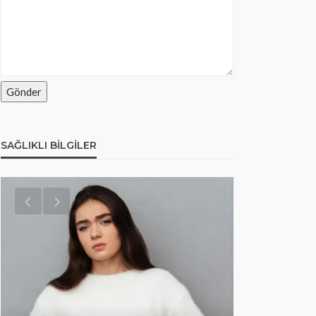
SAĞLIKLI BILGILER