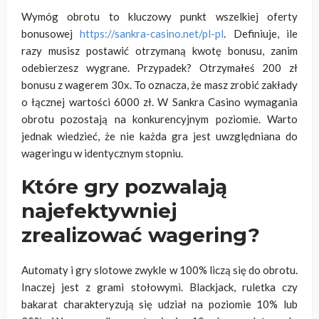
Wymóg obrotu to kluczowy punkt wszelkiej oferty
bonusowej
https://sankra-casino.net/pl-pl
. Definiuje, ile
razy musisz postawić otrzymaną kwotę bonusu, zanim
odebierzesz wygrane. Przypadek? Otrzymałeś 200 zł
bonusu z wagerem 30x. To oznacza, że masz zrobić zakłady
o łącznej wartości 6000 zł. W Sankra Casino wymagania
obrotu pozostają na konkurencyjnym poziomie. Warto
jednak wiedzieć, że nie każda gra jest uwzględniana do
wageringu w identycznym stopniu.
Które gry pozwalają
najefektywniej
zrealizować wagering?
Automaty i gry slotowe zwykle w 100% liczą się do obrotu.
Inaczej jest z grami stołowymi. Blackjack, ruletka czy
bakarat charakteryzują się udział na poziomie 10% lub