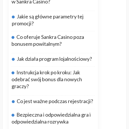
w Sankra Casino?
Jakie są główne parametry tej
promocji?
Co oferuje Sankra Casino poza
bonusem powitalnym?
Jak działa program lojalnościowy?
Instrukcja krok po kroku: Jak
odebrać swój bonus dla nowych
graczy?
Co jest ważne podczas rejestracji?
Bezpieczna i odpowiedzialna gra i
odpowiedzialna rozrywka