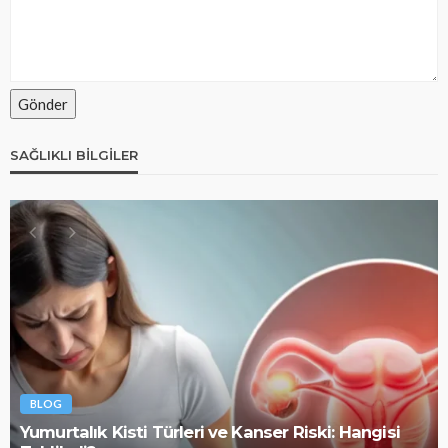
SAĞLIKLI BILGILER
BLOG
Yumurtalık Kisti Türleri ve Kanser Riski: Hangisi