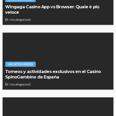
Wingaga Casino App vs Browser: Quale è più
veloce
Uncategorized
UNCATEGORIZED
Torneos y actividades exclusivos en el Casino
SpinoGambino de España
Uncategorized