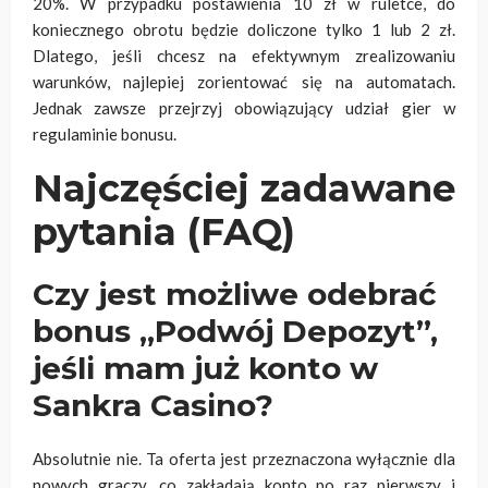
20%. W przypadku postawienia 10 zł w ruletce, do
koniecznego obrotu będzie doliczone tylko 1 lub 2 zł.
Dlatego, jeśli chcesz na efektywnym zrealizowaniu
warunków, najlepiej zorientować się na automatach.
Jednak zawsze przejrzyj obowiązujący udział gier w
regulaminie bonusu.
Najczęściej zadawane
pytania (FAQ)
Czy jest możliwe odebrać
bonus „Podwój Depozyt”,
jeśli mam już konto w
Sankra Casino?
Absolutnie nie. Ta oferta jest przeznaczona wyłącznie dla
nowych graczy, co zakładają konto po raz pierwszy i