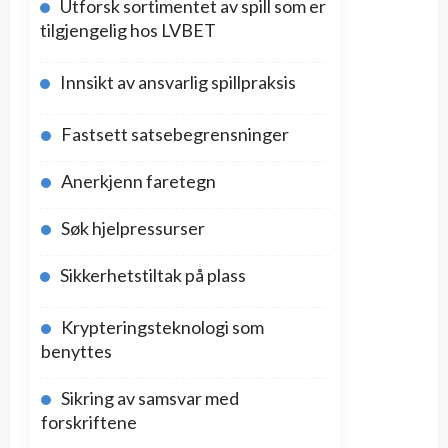
Utforsk sortimentet av spill som er
tilgjengelig hos LVBET
Innsikt av ansvarlig spillpraksis
Fastsett satsebegrensninger
Anerkjenn faretegn
Søk hjelpressurser
Sikkerhetstiltak på plass
Krypteringsteknologi som
benyttes
Sikring av samsvar med
forskriftene