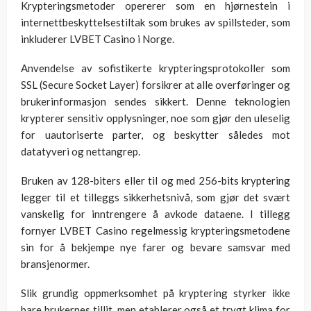
Krypteringsmetoder opererer som en hjørnestein i
internettbeskyttelsestiltak som brukes av spillsteder, som
inkluderer LVBET Casino i Norge.
Anvendelse av sofistikerte krypteringsprotokoller som
SSL (Secure Socket Layer) forsikrer at alle overføringer og
brukerinformasjon sendes sikkert. Denne teknologien
krypterer sensitiv opplysninger, noe som gjør den uleselig
for uautoriserte parter, og beskytter således mot
datatyveri og nettangrep.
Bruken av 128-biters eller til og med 256-bits kryptering
legger til et tilleggs sikkerhetsnivå, som gjør det svært
vanskelig for inntrengere å avkode dataene. I tillegg
fornyer LVBET Casino regelmessig krypteringsmetodene
sin for å bekjempe nye farer og bevare samsvar med
bransjenormer.
Slik grundig oppmerksomhet på kryptering styrker ikke
bare brukernes tillit, men etablerer også et trygt klima for