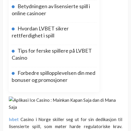
Betydningen av lisensierte spill i
online casinoer
Hvordan LVBET sikrer
rettferdighet i spill
Tips for ferske spillere på LVBET
Casino
Forbedre spillopplevelsen din med
bonuser og promosjoner
lvbet
Casino i Norge skiller seg ut for sin dedikasjon til
lisensierte spill, som møter harde regulatoriske krav.