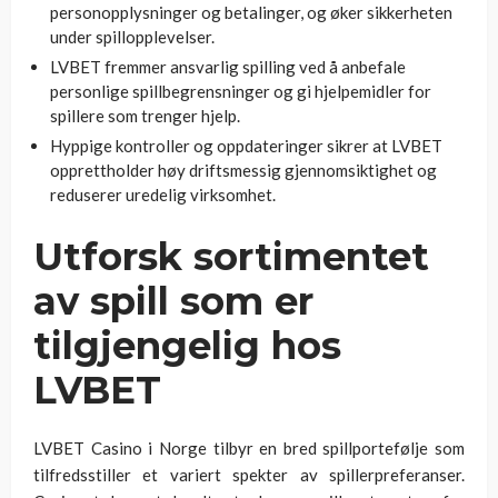
personopplysninger og betalinger, og øker sikkerheten
under spillopplevelser.
LVBET fremmer ansvarlig spilling ved å anbefale
personlige spillbegrensninger og gi hjelpemidler for
spillere som trenger hjelp.
Hyppige kontroller og oppdateringer sikrer at LVBET
opprettholder høy driftsmessig gjennomsiktighet og
reduserer uredelig virksomhet.
Utforsk sortimentet
av spill som er
tilgjengelig hos
LVBET
LVBET Casino i Norge tilbyr en bred spillportefølje som
tilfredsstiller et variert spekter av spillerpreferanser.