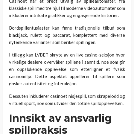
Casinoet har et bredt utvalg av spilleautomater, fra
klassiske spill med tre hjul til moderne videoautomater som
inkluderer intrikate grafikker og engasjerende historier.
Bordspillentusiaster kan finne tradisjonelle tilbud som
blackjack, rulett og baccarat, komplettert med diverse
nytenkende varianter som beriker spillingen.
I tillegg kan LVBET skryte av en live casino-seksjon hvor
virkelige dealere overvåker spillene i sanntid, noe som gir
en oppslukende opplevelse som etterligner et fysisk
casinomiljø. Dette aspektet appellerer til spillere som
ønsker autentisitet og interaksjon.
Dessuten inkluderer casinoet nisjespill, som skrapelodd og
virtuell sport, noe som utvider den totale spillopplevelsen.
Innsikt av ansvarlig
spillpraksis