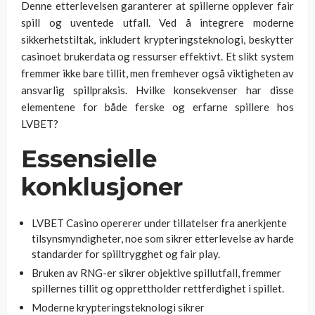
Denne etterlevelsen garanterer at spillerne opplever fair
spill og uventede utfall. Ved å integrere moderne
sikkerhetstiltak, inkludert krypteringsteknologi, beskytter
casinoet brukerdata og ressurser effektivt. Et slikt system
fremmer ikke bare tillit, men fremhever også viktigheten av
ansvarlig spillpraksis. Hvilke konsekvenser har disse
elementene for både ferske og erfarne spillere hos
LVBET?
Essensielle
konklusjoner
LVBET Casino opererer under tillatelser fra anerkjente
tilsynsmyndigheter, noe som sikrer etterlevelse av harde
standarder for spilltrygghet og fair play.
Bruken av RNG-er sikrer objektive spillutfall, fremmer
spillernes tillit og opprettholder rettferdighet i spillet.
Moderne krypteringsteknologi sikrer