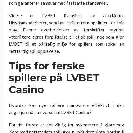
som garanterer samsvar med fastsatte standarder.
Videre er LVBET lisensiert av anerkjente
tilsynsmyndigheter, som har strikte retningslinjer for fair
play. Denne overholdelsen av forskrifter styrker
ytterligere deres forpliktelse til etisk spill, noe som gjør
LVBET til et pålitelig miljø for spillere som søker en
rettferdig spillopplevelse.
Tips for ferske
spillere på LVBET
Casino
Hvordan kan nye spillere manøvrere effektivt i den
engasjerende universet til LVBET Casino?
For det første er det viktig for nykommere å gjøre seg
kjent med nettstedets spillutvalg, inkludert slots, bordspill