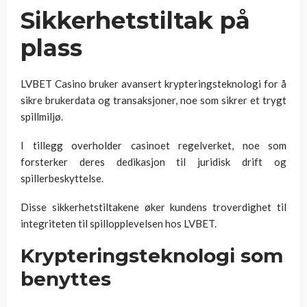
Sikkerhetstiltak på
plass
LVBET Casino bruker avansert krypteringsteknologi for å
sikre brukerdata og transaksjoner, noe som sikrer et trygt
spillmiljø.
I tillegg overholder casinoet regelverket, noe som
forsterker deres dedikasjon til juridisk drift og
spillerbeskyttelse.
Disse sikkerhetstiltakene øker kundens troverdighet til
integriteten til spillopplevelsen hos LVBET.
Krypteringsteknologi som
benyttes