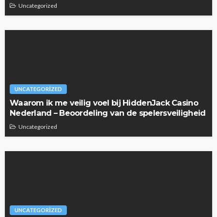
Uncategorized
UNCATEGORIZED
Waarom ik me veilig voel bij HiddenJack Casino
Nederland – Beoordeling van de spelersveiligheid
Uncategorized
UNCATEGORIZED