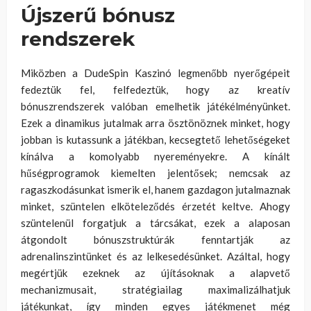
Újszerű bónusz
rendszerek
Miközben a DudeSpin Kaszinó legmenőbb nyerőgépeit
fedeztük fel, felfedeztük, hogy az kreatív
bónuszrendszerek valóban emelhetik játékélményünket.
Ezek a dinamikus jutalmak arra ösztönöznek minket, hogy
jobban is kutassunk a játékban, kecsegtető lehetőségeket
kínálva a komolyabb nyereményekre. A kínált
hűségprogramok kiemelten jelentősek; nemcsak az
ragaszkodásunkat ismerik el, hanem gazdagon jutalmaznak
minket, szüntelen elköteleződés érzetét keltve. Ahogy
szüntelenül forgatjuk a tárcsákat, ezek a alaposan
átgondolt bónuszstruktúrák fenntartják az
adrenalinszintünket és az lelkesedésünket. Azáltal, hogy
megértjük ezeknek az újításoknak a alapvető
mechanizmusait, stratégiailag maximalizálhatjuk
játékunkat, így minden egyes játékmenet még