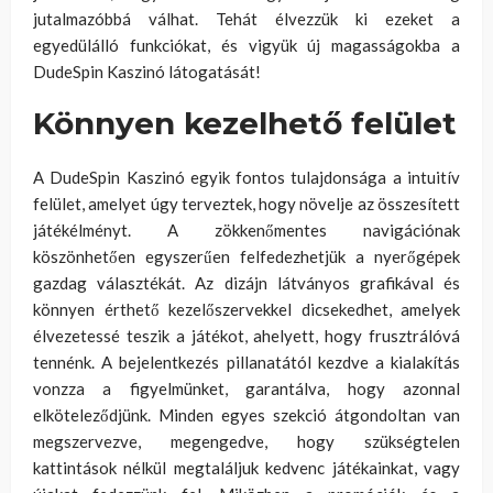
jutalmazóbbá válhat. Tehát élvezzük ki ezeket a
egyedülálló funkciókat, és vigyük új magasságokba a
DudeSpin Kaszinó látogatását!
Könnyen kezelhető felület
A DudeSpin Kaszinó egyik fontos tulajdonsága a intuitív
felület, amelyet úgy terveztek, hogy növelje az összesített
játékélményt. A zökkenőmentes navigációnak
köszönhetően egyszerűen felfedezhetjük a nyerőgépek
gazdag választékát. Az dizájn látványos grafikával és
könnyen érthető kezelőszervekkel dicsekedhet, amelyek
élvezetessé teszik a játékot, ahelyett, hogy frusztrálóvá
tennénk. A bejelentkezés pillanatától kezdve a kialakítás
vonzza a figyelmünket, garantálva, hogy azonnal
elköteleződjünk. Minden egyes szekció átgondoltan van
megszervezve, megengedve, hogy szükségtelen
kattintások nélkül megtaláljuk kedvenc játékainkat, vagy