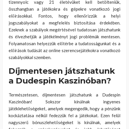
tizennyolc vagy 21 életévüket kell betölteniük,
összhangban a játékokra és gépekre vonatkozó jogi
előírásokkal. Fontos, hogy ellenőrizzük a helyi
jogszabályokat a megfelelés biztosítása érdekében.
Ezeknek a szabályok megértésével tudatosan játszhatunk
és élvezhetjük a játékélményt jogi problémák mentesen.
Folyamatosan helyezzük előtérbe a tudatosságunkat és a
előírások tudását az online szerencsejátékokra vonatkozó
szabályokkal szemben.
Díjmentesen játszhatunk
a Dudespin Kaszinóban?
Természetesen, díjmentesen játszhatunk a Dudespin
Kaszinóban! Sokszor kínálnak ingyenes
játéklehetőségeket, amelyek megengedik, hogy a pénzünk
kockáztatása nélkül fedezzük fel a játékokat. Ezen felül
nagyszerű bónuszlehetőségeket is kínálnak, amelyek