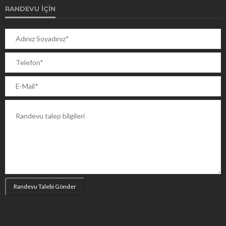
RANDEVU İÇIN