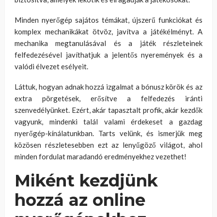
Minden nyerőgép sajátos témákat, újszerű funkciókat és
komplex mechanikákat ötvöz, javítva a játékélményt. A
mechanika megtanulásával és a játék részleteinek
felfedezésével javíthatjuk a jelentős nyeremények és a
valódi élvezet esélyeit.
Láttuk, hogyan adnak hozzá izgalmat a bónusz körök és az
extra pörgetések, erősítve a felfedezés iránti
szenvedélyünket. Ezért, akár tapasztalt profik, akár kezdők
vagyunk, mindenki talál valami érdekeset a gazdag
nyerőgép-kínálatunkban. Tarts velünk, és ismerjük meg
közösen részletesebben ezt az lenyűgöző világot, ahol
minden fordulat maradandó eredményekhez vezethet!
Miként kezdjünk
hozzá az online