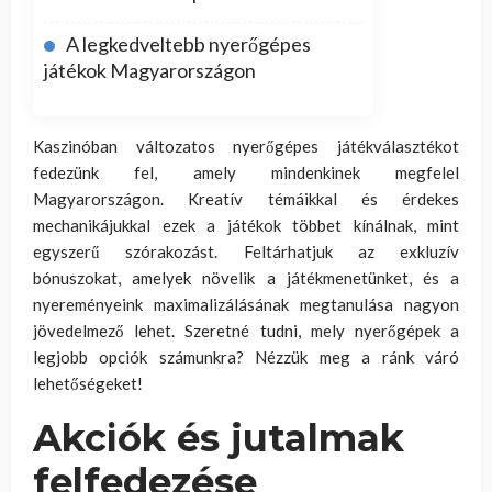
A legkedveltebb nyerőgépes
játékok Magyarországon
Kaszinóban változatos nyerőgépes játékválasztékot
fedezünk fel, amely mindenkinek megfelel
Magyarországon. Kreatív témáikkal és érdekes
mechanikájukkal ezek a játékok többet kínálnak, mint
egyszerű szórakozást. Feltárhatjuk az exkluzív
bónuszokat, amelyek növelik a játékmenetünket, és a
nyereményeink maximalizálásának megtanulása nagyon
jövedelmező lehet. Szeretné tudni, mely nyerőgépek a
legjobb opciók számunkra? Nézzük meg a ránk váró
lehetőségeket!
Akciók és jutalmak
felfedezése