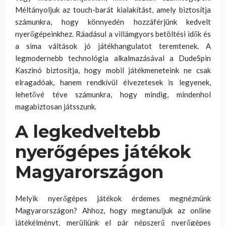
Méltányoljuk az touch-barát kialakítást, amely biztosítja
számunkra, hogy könnyedén hozzáférjünk kedvelt
nyerőgépeinkhez. Ráadásul a villámgyors betöltési idők és
a sima váltások jó játékhangulatot teremtenek. A
legmodernebb technológia alkalmazásával a DudeSpin
Kaszinó biztosítja, hogy mobil játékmeneteink ne csak
elragadóak, hanem rendkívül élvezetesek is legyenek,
lehetővé téve számunkra, hogy mindig, mindenhol
magabiztosan játsszunk.
A legkedveltebb
nyerőgépes játékok
Magyarországon
Melyik nyerőgépes játékok érdemes megnéznünk
Magyarországon? Ahhoz, hogy megtanuljuk az online
játékélményt, merüljünk el pár népszerű nyerőgépes