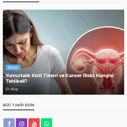
BLOG
Yumurtalık Kisti Türleri ve Kanser Riski: Hangisi
Tehlikeli?
Blog
BIZI TAKIP EDIN