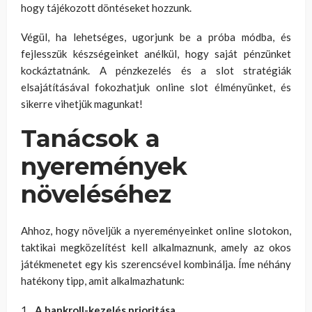
hogy tájékozott döntéseket hozzunk.
Végül, ha lehetséges, ugorjunk be a próba módba, és
fejlesszük készségeinket anélkül, hogy saját pénzünket
kockáztatnánk. A pénzkezelés és a slot stratégiák
elsajátításával fokozhatjuk online slot élményünket, és
sikerre vihetjük magunkat!
Tanácsok a
nyeremények
növeléséhez
Ahhoz, hogy növeljük a nyereményeinket online slotokon,
taktikai megközelítést kell alkalmaznunk, amely az okos
játékmenetet egy kis szerencsével kombinálja. Íme néhány
hatékony tipp, amit alkalmazhatunk:
A bankroll-kezelés prioritása