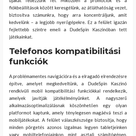
újakat fedezzünk fel. Miközben a promóciók és a
fiókbeállítások között keresgélünk, az átláthatóság vezet,
biztosítva számunkra, hogy arra koncentráljunk, amit
kedvelünk – a legjobb nyerőgépekre. Ez a felület igazán
fejlettebb szintre emeli a DudeSpin Kaszinóban tett
játékainkat.
Telefonos kompatibilitási
funkciók
A problémamentes navigációra és a elragadó elrendezésre
építve, amelyet megkedveltünk, a DudeSpin Kaszinó
rendkívüli mobil kompatibilitási funkciókkal rendelkezik,
amelyek javítják játékélményünket. A nagyszerű
alkalmazásoptimalizálásnak köszönhetően egy olyan
platformot kaptunk, amely ténylegesen magáévá teszi a
mobiljátékokat. A felület válaszkészsége biztosítja, hogy
minden pörgetés azonos izgalmas legyen tabletjeinken
vagy mobiltelefonjainkon, mint asztali számítógépen.