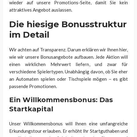
wieder auf unsere Promotions-Seite, damit Sie kein
attraktives Angebot auslassen.
Die hiesige Bonusstruktur
im Detail
Wir achten auf Transparenz. Darum erklären wir Ihnen hier,
wie wir unsere Bonusangebote aufbauen. Jede Aktion will
einen wirklichen Mehrwert liefern, und zwar für
verschiedene Spielertypen. Unabhängig davon, ob Sie eher
an Automaten spielen oder Tischspiele mögen – es gibt
passende Promotionen.
Ein Willkommensbonus: Das
Startkapital
Unser Willkommensbonus will Ihnen eine umfangreiche
Erkundungstour erlauben. Er erhöht Ihr Startguthaben und