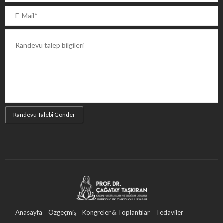
Anasayfa
Özgeçmiş
Kongreler & Toplantılar
Tedaviler