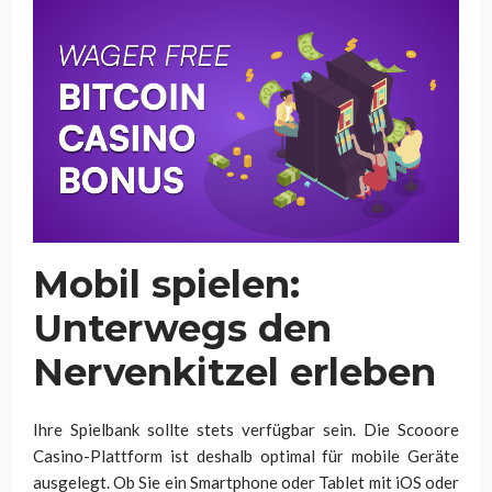
Mobil spielen:
Unterwegs den
Nervenkitzel erleben
Ihre Spielbank sollte stets verfügbar sein. Die Scooore
Casino-Plattform ist deshalb optimal für mobile Geräte
ausgelegt. Ob Sie ein Smartphone oder Tablet mit iOS oder