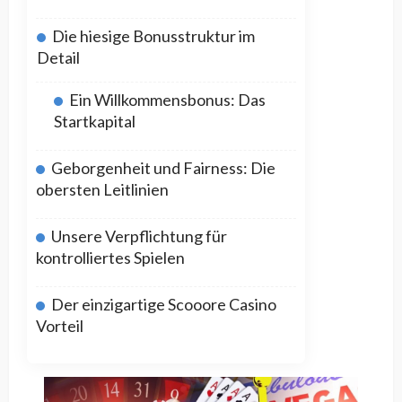
Die hiesige Bonusstruktur im
Detail
Ein Willkommensbonus: Das
Startkapital
Geborgenheit und Fairness: Die
obersten Leitlinien
Unsere Verpflichtung für
kontrolliertes Spielen
Der einzigartige Scooore Casino
Vorteil