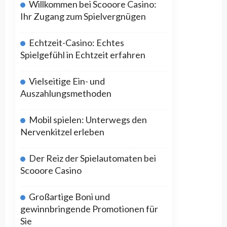
Willkommen bei Scooore Casino:
Ihr Zugang zum Spielvergnügen
Echtzeit-Casino: Echtes
Spielgefühl in Echtzeit erfahren
Vielseitige Ein- und
Auszahlungsmethoden
Mobil spielen: Unterwegs den
Nervenkitzel erleben
Der Reiz der Spielautomaten bei
Scooore Casino
Großartige Boni und
gewinnbringende Promotionen für
Sie