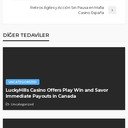
Retiros Ágiles y Acción Sin Pausa en Mafia
Casino España
DIĞER TEDAVILER
UNCATEGORIZED
LuckyHills Casino Offers Play Win and Savor
Immediate Payouts in Canada
Uncategorized