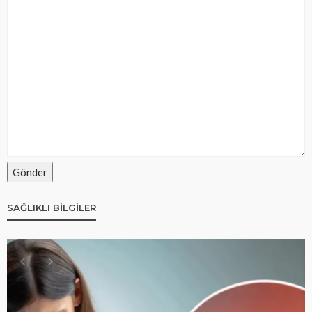
SAĞLIKLI BILGILER