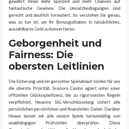
gewährt Ihnen mehr Spielzeit und mehr Chancen auf
fantastische Gewinne. Die Umsatzbedingungen sind
gerecht und deutlich formuliert. So verstehen Sie genau,
was zu tun ist, um Ihr Bonusguthaben in tatsächliches,
auszahlbares Geld zu konvertieren.
Geborgenheit und
Fairness: Die
obersten Leitlinien
Die Sicherung und ein gerechter Spielablauf stellen für uns
die oberste Priorität. Scooore Casino agiert unter einer
offiziellen Glücksspiellizenz, die zu rigorosesten Regeln
verpflichtet. Neueste SSL-Verschlüsselung sichert alle
persönlichen persönlichen und finanziellen Daten. Darüber
hinaus lassen wir alle unsere Spiele turnusmäßig von
unabhängigen Prüfstellen überprüfen. Diese