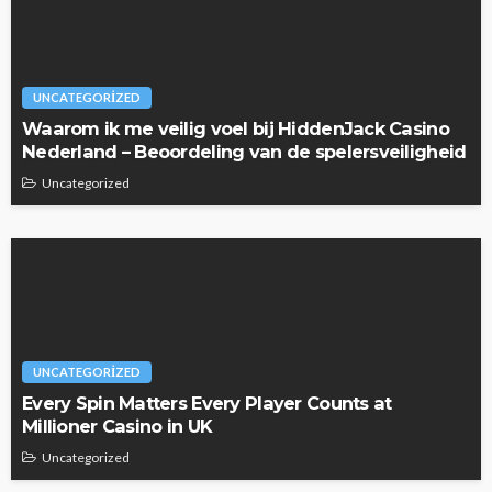
UNCATEGORIZED
Waarom ik me veilig voel bij HiddenJack Casino
Nederland – Beoordeling van de spelersveiligheid
Uncategorized
UNCATEGORIZED
Every Spin Matters Every Player Counts at
Millioner Casino in UK
Uncategorized