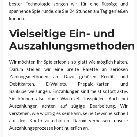
bester Technologie sorgen wir für eine flüssige und
spannende Spielrunde, die Sie 24 Stunden am Tag genießen
können.
Vielseitige Ein- und
Auszahlungsmethoden
Wir möchten Ihr Spielerlebnis so glatt wie möglich halten.
Darum stellen wir eine breite Palette an seriösen
Zahlungsmethoden an. Dazu gehören Kredit- und
Debitkarten, E-Wallets, Prepaid-Karten und
Banküberweisungen. Einzahlungen sind meist sofort aktiv.
Sie können also ohne Wartezeit losspielen. Auch bei
Auszahlungen achten auf zügige Bearbeitung. Wir
verstehen, wie wichtig es sein kann, seine Gewinne schnell
auf dem Konto zu erhalten. Darum verbessern unsere
Auszahlungsprozesse kontinuierlich an.