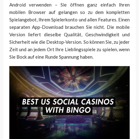
Android verwenden – Sie öffnen ganz einfach Ihren
mobilen Browser auf gelangen so zu dem kompletten
Spielangebot, Ihrem Spielerkonto und allen Features. Einen
separaten App-Download brauchen Sie nicht. Die mobile
Version liefert dieselbe Qualität, Geschwindigkeit und
Sicherheit wie die Desktop-Version. So können Sie, zu jeder
Zeit und an jedem Ort Ihre Lieblingsspiele zu spielen, wenn
Sie Bock auf eine Runde Spannung haben.