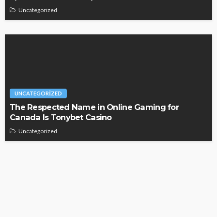
Uncategorized
UNCATEGORIZED
The Respected Name in Online Gaming for
Canada Is Tonybet Casino
Uncategorized