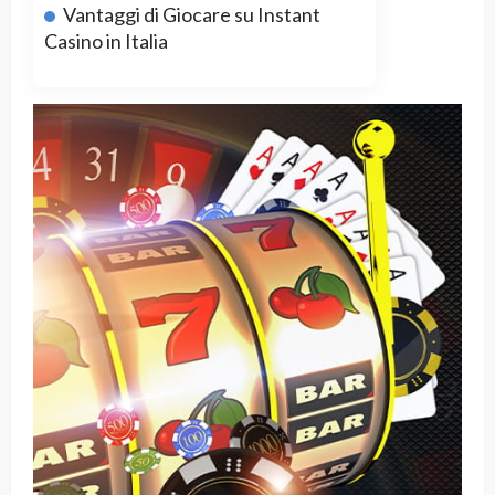
Vantaggi di Giocare su Instant
Casino in Italia