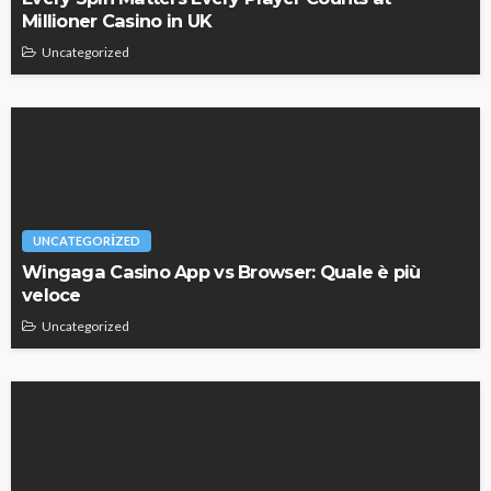
Millioner Casino in UK
Uncategorized
UNCATEGORIZED
Wingaga Casino App vs Browser: Quale è più
veloce
Uncategorized