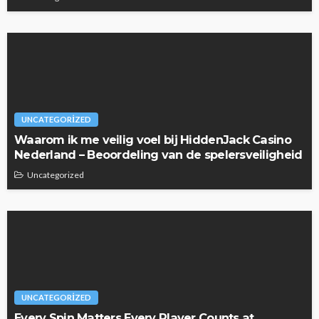
UNCATEGORIZED
Waarom ik me veilig voel bij HiddenJack Casino
Nederland – Beoordeling van de spelersveiligheid
Uncategorized
UNCATEGORIZED
Every Spin Matters Every Player Counts at