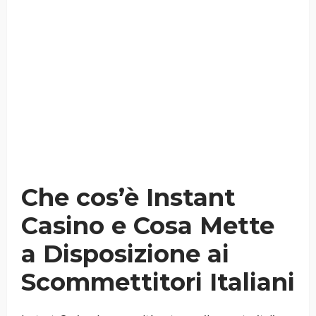
Che cos’è Instant
Casino e Cosa Mette
a Disposizione ai
Scommettitori Italiani