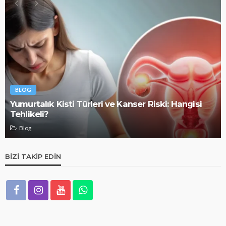
BLOG
Yumurtalık Kisti Türleri ve Kanser Riski: Hangisi
Tehlikeli?
Blog
BIZI TAKIP EDIN