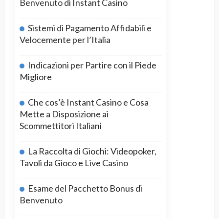
Benvenuto di Instant Casino
Sistemi di Pagamento Affidabili e
Velocemente per l’Italia
Indicazioni per Partire con il Piede
Migliore
Che cos’è Instant Casino e Cosa
Mette a Disposizione ai
Scommettitori Italiani
La Raccolta di Giochi: Videopoker,
Tavoli da Gioco e Live Casino
Esame del Pacchetto Bonus di
Benvenuto