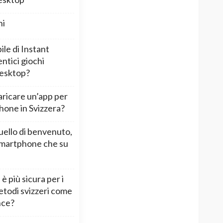
ni
le di Instant
entici giochi
desktop?
aricare un’app per
hone in Svizzera?
uello di benvenuto,
 smartphone che su
 più sicura per i
todi svizzeri come
nce?