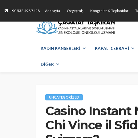
Video 
+90 532 498 7428
Anasayfa
Özgeçmiş
Kongreler & Toplantılar
T
Doktorl
KADIN KANSERLERİ
KAPALI CERRAHİ
DİĞER
UNCATEGORIZED
Casino Instant 
Chi Vince il Sfi