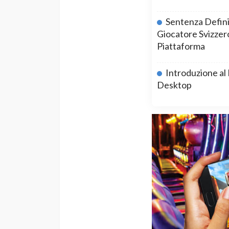
Sentenza Defini
Giocatore Svizzero
Piattaforma
Introduzione al
Desktop