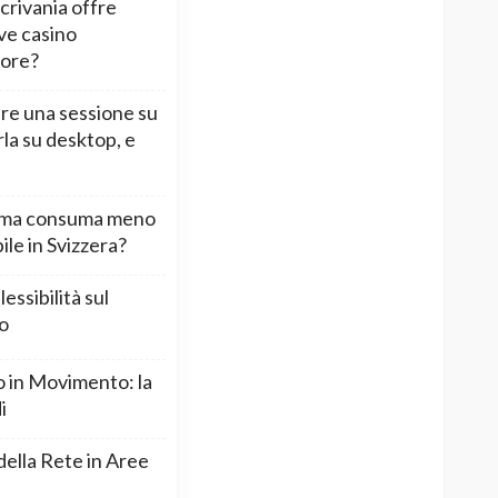
crivania offre
ive casino
iore?
BLOG
liyatı
Yumurtalık Kisti Türleri ve
iare una sessione su
am:
Kanser Riski: Hangisi
la su desktop, e
Tehlikeli?
Blog
rma consuma meno
ile in Svizzera?
lessibilità sul
o
 in Movimento: la
i
della Rete in Aree