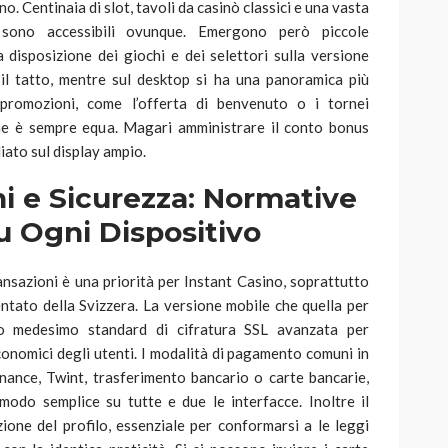
. Centinaia di slot, tavoli da casinò classici e una vasta
 sono accessibili ovunque. Emergono però piccole
a disposizione dei giochi e dei selettori sulla versione
il tatto, mentre sul desktop si ha una panoramica più
promozioni, come l’offerta di benvenuto o i tornei
one è sempre equa. Magari amministrare il conto bonus
diato sul display ampio.
i e Sicurezza: Normative
u Ogni Dispositivo
ansazioni è una priorità per Instant Casino, soprattutto
tato della Svizzera. La versione mobile che quella per
o medesimo standard di cifratura SSL avanzata per
conomici degli utenti. I modalità di pagamento comuni in
nance, Twint, trasferimento bancario o carte bancarie,
modo semplice su tutte e due le interfacce. Inoltre il
ione del profilo, essenziale per conformarsi a le leggi