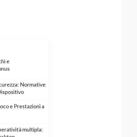
hi e
onus
icurezza: Normative
Dispositivo
oco e Prestazioni a
peratività multipla:
Desktop